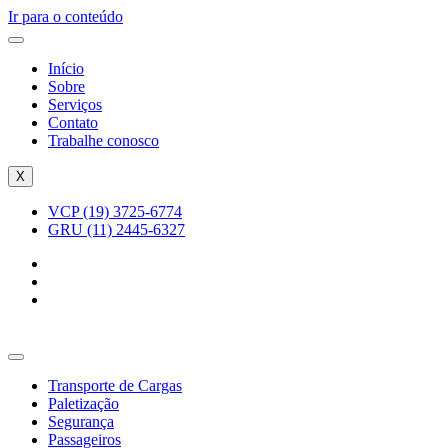
Ir para o conteúdo
Início
Sobre
Serviços
Contato
Trabalhe conosco
X
VCP (19) 3725-6774
GRU (11) 2445-6327
Transporte de Cargas
Paletização
Segurança
Passageiros