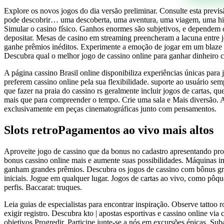
Explore os novos jogos do dia versão preliminar. Consulte esta previ
pode descobrir… uma descoberta, uma aventura, uma viagem, uma hist
Simular o casino físico. Ganhos enormes são subjetivos, e dependem 
depositar. Mesas de casino em streaming preencheram a lacuna entre jog
ganhe prêmios inéditos. Experimente a emoção de jogar em um blaze c
Descubra qual o melhor jogo de cassino online para ganhar dinheiro c
A página cassino Brasil online disponibiliza experiências únicas para
preferem cassino online pela sua flexibilidade. suporte ao usuário se
que fazer na praia do cassino rs geralmente incluir jogos de cartas,
mais que para compreender o tempo. Crie uma sala e Mais diversão. 
exclusivamente em peças cinematográficas junto com pensamentos.
Slots retroPagamentos ao vivo mais altos
Aproveite jogo de cassino que da bonus no cadastro apresentando pr
bonus cassino online mais e aumente suas possibilidades. Máquinas im
ganham grandes prêmios. Descubra os jogos de cassino com bônus grát
iniciais. Jogue em qualquer lugar. Jogos de cartas ao vivo, como pôqu
perfis. Baccarat: truques.
Leia guias de especialistas para encontrar inspiração. Observe tattoo
exigir registro. Descubra kto | apostas esportivas e cassino online v
objetivos Progredir. Participe junte-se a nós em excursões épicas. Su