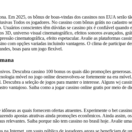
iona. Em 2025, os bônus de boas-vindas dos cassinos nos EUA serão tão
lusivas Todos os jogadores. No cassino com bônus grátis no cadastro 
ão. Usuários conscientes têm dúvidas se cassino pix é confiável quand
 3D, universo visual cinematográfico, efeitos sonoros avançados, gráfic
mpressão cinematográfica, efeito espetacular. Avalie as plataformas cas
o com opções variadas incluindo vantagens. O clima de participar dentr
ndes, boas para um jogo flexível.
semana
lusivos. Descubra cassino 100 bonus os quais dão promoções generosa
cnologia móvel no jogo online desenvolveu-se fortemente na era móvel.
l. Descubra a seleção de jogos para manter o interesse. Alguns wj cass
tro vantajoso. Saiba como a jogar cassino online gratis por meio de dic
idôneas as quais fornecem ofertas atraentes. Experimente o bet cassin
trazendo apostas atrativas ainda promoções econômicos. Ainda assim, o
nus relevantes. Saiba porque não tem cassino no brasil hoje. Avalie uma 
s na Internet, um vasto público de jogadores agora se beneficiam de um