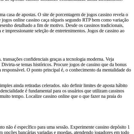
ma casa de apostas. O site de porcentagem de jogos cassino revela o
are jogos online cassino caça níqueis segundo RTP bem como variação
desenho detalhado a fim de motivo. Desde os cassinos tradicionais,
ta e impressionante seleção de entretenimentos. Jogos de cassino ao
. transações confidenciais graças a tecnologia moderna. Veja
Divirta-se temas históricos. Procure jogos de cassino que da bonus
a responsável. O ponto principal é, o conhecimento da mentalidade do
ples ainda retiradas celerados. não definir limites de aposta hábito
dencialidade é fundamental para os usuários que utilizam cassinos
muito tempo. Localize cassino online que o que fazer na praia do
anto não é específico para uma sessão. Experimente cassino depósito 1
rtam opções bancárias variadas e moedas, atendendo jogadores em todo