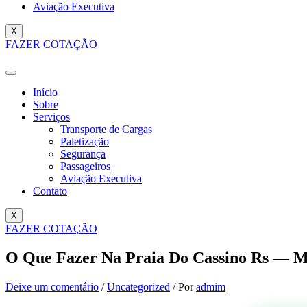
Aviação Executiva
X
FAZER COTAÇÃO
Início
Sobre
Serviços
Transporte de Cargas
Paletização
Segurança
Passageiros
Aviação Executiva
Contato
X
FAZER COTAÇÃO
O Que Fazer Na Praia Do Cassino Rs — M
Deixe um comentário
/
Uncategorized
/ Por
admim