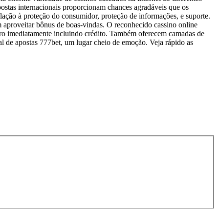
postas internacionais proporcionam chances agradáveis que os
elação à proteção do consumidor, proteção de informações, e suporte.
m aproveitar bônus de boas-vindas. O reconhecido cassino online
dastro imediatamente incluindo crédito. Também oferecem camadas de
al de apostas 777bet, um lugar cheio de emoção. Veja rápido as