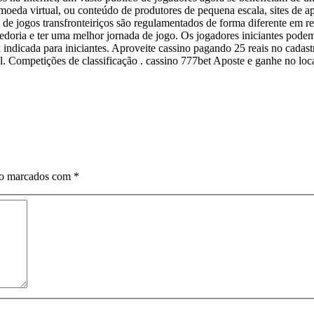
moeda virtual, ou conteúdo de produtores de pequena escala, sites de a
 de jogos transfronteiriços são regulamentados de forma diferente em r
edoria e ter uma melhor jornada de jogo. Os jogadores iniciantes pode
ica indicada para iniciantes. Aproveite cassino pagando 25 reais no ca
al. Competições de classificação . cassino 777bet Aposte e ganhe no loc
ão marcados com
*