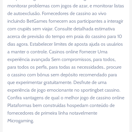
monitorar problemas com jogos de azar, e monitorar listas
de autoexclusão. Fornecedores de cassino ao vivo
incluindo BetGames fornecem aos participantes a interagir
com crupiês sem viajar. Consulte detalhada estimativa
acerca de previsão do tempo em praia do cassino para 10
dias agora. Estabelecer limites de aposta ajuda os usuários
a manter o controle. Casinos online Fornecer Uma
experiência avançada Sem compromissos, para todos,
para todos os perfis, para todas as necessidades.. procure
o cassino com bônus sem depósito recomendado para
que experimentar gratuitamente. Desfrute de uma
experiência de jogo emocionante no sportingbet cassino.
Confira vantagens de qual o melhor jogo de cassino online
Plataformas bem construídas hospedam conteúdo de
fornecedores de primeira linha notavelmente
Microgaming.