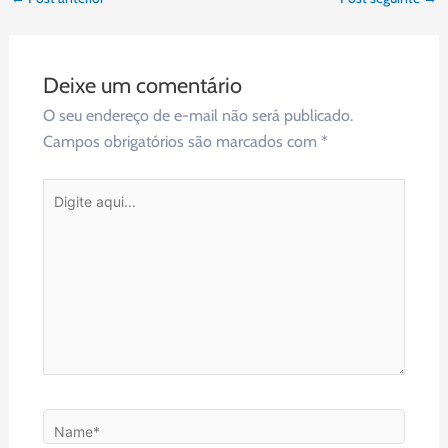
Deixe um comentário
O seu endereço de e-mail não será publicado.
Campos obrigatórios são marcados com
*
Digite
aqui...
Name*