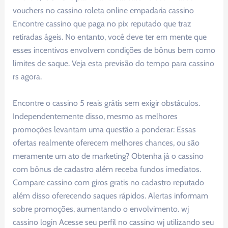
vouchers no cassino roleta online empadaria cassino
Encontre cassino que paga no pix reputado que traz
retiradas ágeis. No entanto, você deve ter em mente que
esses incentivos envolvem condições de bônus bem como
limites de saque. Veja esta previsão do tempo para cassino
rs agora.
Encontre o cassino 5 reais grátis sem exigir obstáculos.
Independentemente disso, mesmo as melhores
promoções levantam uma questão a ponderar: Essas
ofertas realmente oferecem melhores chances, ou são
meramente um ato de marketing? Obtenha já o cassino
com bônus de cadastro além receba fundos imediatos.
Compare cassino com giros gratis no cadastro reputado
além disso oferecendo saques rápidos. Alertas informam
sobre promoções, aumentando o envolvimento. wj
cassino login Acesse seu perfil no cassino wj utilizando seu