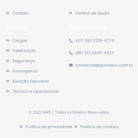
Contato
Central de ajuda
Serviços
Fale conosco
Cargas
VCP (19) 3725-6774
Paletização
GRU (11) 2445-6327
Segurança
comercial@gwsaero.com.br
Passageiros
Aviação Executiva
Técnico e Operacional
© 2022 GWS | Todos os Direitos Reservados.
Política de privacidade
Política de cookies