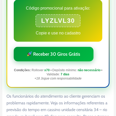
Código promocional para ativação:
LYZLVL30
Copie e use no cadastro
Receber 30 Giros Grátis
Condições:
Rollover
x70
• Depósito mínimo:
não necessário
•
Validade:
7 dias
+18 Jogue com responsabilidade
Os funcionários do atendimento ao cliente gerenciam os
problemas rapidamente. Veja os informações referentes a
previsão do tempo em cassino unidade censitária 34 – rio