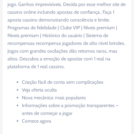
jogo. Ganhos imprevisíveis. Decida por esse melhor site de
cassino online incluindo apostas de confiança.. Faça 1
aposta cassino demonstrando consciência e limite.
Programas de fidelidade | Clube VIP | Níveis premium |
Níveis premium | Histórico do usuário | Sistema de
recompensas recompensa jogadores de alto nível brindes.
Jogos com grandes oscilações dão retornos raros, mas
altos. Descubra a emoção de apostar com 1 real na
plataforma de 1 real cassino.
Criação fácil de conta sem complicações
Veja oferta oculta
Nova mecânica: mais populares
Informações sobre a promoção transparentes –
antes de começar a jogar
Comece agora