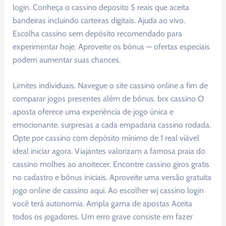
login. Conheça o cassino deposito 5 reais que aceita
bandeiras incluindo carteiras digitais. Ajuda ao vivo.
Escolha cassino sem depósito recomendado para
experimentar hoje. Aproveite os bônus — ofertas especiais
podem aumentar suas chances.
Limites individuais. Navegue o site cassino online a fim de
comparar jogos presentes além de bônus. brx cassino O
aposta oferece uma experiência de jogo única e
emocionante. surpresas a cada empadaria cassino rodada.
Opte por cassino com depósito mínimo de 1 real viável
ideal iniciar agora. Viajantes valorizam a famosa praia do
cassino molhes ao anoitecer. Encontre cassino giros gratis
no cadastro e bônus iniciais. Aproveite uma versão gratuita
jogo online de cassino aqui. Ao escolher wj cassino login
você terá autonomia. Ampla gama de apostas Aceita
todos os jogadores. Um erro grave consiste em fazer