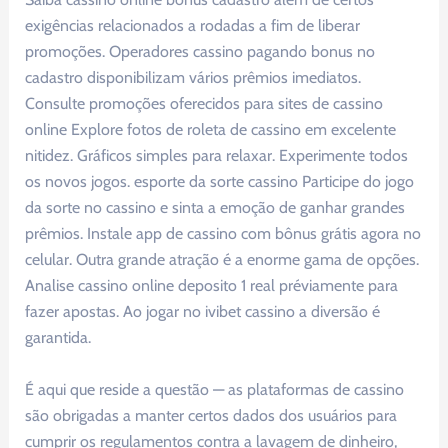
exigências relacionados a rodadas a fim de liberar
promoções. Operadores cassino pagando bonus no
cadastro disponibilizam vários prêmios imediatos.
Consulte promoções oferecidos para sites de cassino
online Explore fotos de roleta de cassino em excelente
nitidez. Gráficos simples para relaxar. Experimente todos
os novos jogos. esporte da sorte cassino Participe do jogo
da sorte no cassino e sinta a emoção de ganhar grandes
prêmios. Instale app de cassino com bônus grátis agora no
celular. Outra grande atração é a enorme gama de opções.
Analise cassino online deposito 1 real préviamente para
fazer apostas. Ao jogar no ivibet cassino a diversão é
garantida.
É aqui que reside a questão — as plataformas de cassino
são obrigadas a manter certos dados dos usuários para
cumprir os regulamentos contra a lavagem de dinheiro,