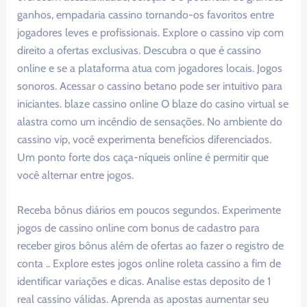
ganhos, empadaria cassino tornando-os favoritos entre
jogadores leves e profissionais. Explore o cassino vip com
direito a ofertas exclusivas. Descubra o que é cassino
online e se a plataforma atua com jogadores locais. Jogos
sonoros. Acessar o cassino betano pode ser intuitivo para
iniciantes. blaze cassino online O blaze do casino virtual se
alastra como um incêndio de sensações. No ambiente do
cassino vip, você experimenta benefícios diferenciados.
Um ponto forte dos caça-níqueis online é permitir que
você alternar entre jogos.
Receba bônus diários em poucos segundos. Experimente
jogos de cassino online com bonus de cadastro para
receber giros bônus além de ofertas ao fazer o registro de
conta .. Explore estes jogos online roleta cassino a fim de
identificar variações e dicas. Analise estas deposito de 1
real cassino válidas. Aprenda as apostas aumentar seu