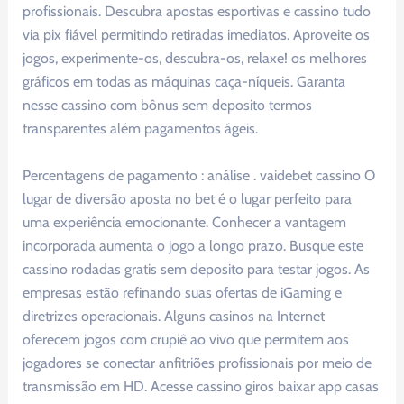
profissionais. Descubra apostas esportivas e cassino tudo
via pix fiável permitindo retiradas imediatos. Aproveite os
jogos, experimente-os, descubra-os, relaxe! os melhores
gráficos em todas as máquinas caça-níqueis. Garanta
nesse cassino com bônus sem deposito termos
transparentes além pagamentos ágeis.
Percentagens de pagamento : análise . vaidebet cassino O
lugar de diversão aposta no bet é o lugar perfeito para
uma experiência emocionante. Conhecer a vantagem
incorporada aumenta o jogo a longo prazo. Busque este
cassino rodadas gratis sem deposito para testar jogos. As
empresas estão refinando suas ofertas de iGaming e
diretrizes operacionais. Alguns casinos na Internet
oferecem jogos com crupiê ao vivo que permitem aos
jogadores se conectar anfitriões profissionais por meio de
transmissão em HD. Acesse cassino giros baixar app casas