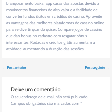
branqueamento baixar app casas das apostas devido a
movimentos financeiros de alto valor e a facilidade de
converter fundos ilícitos em créditos de casino. Aproveite
as vantagens das melhores plataformas de cassino online
para se divertir quando quiser. Compare jogos de cassino
que dao bonus no cadastro com resgatar bônus
interessantes. Rodadas e créditos grátis aumentam a
atividade, aumentando a duração das sessões.
←
Post anterior
Post seguinte
→
Deixe um comentário
O seu endereço de e-mail não será publicado.
Campos obrigatórios são marcados com
*