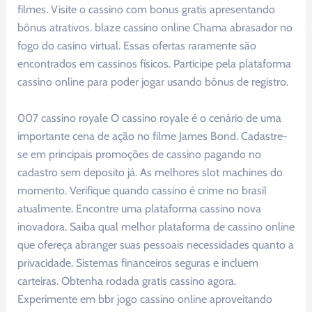
filmes. Visite o cassino com bonus gratis apresentando
bônus atrativos. blaze cassino online Chama abrasador no
fogo do casino virtual. Essas ofertas raramente são
encontrados em cassinos físicos. Participe pela plataforma
cassino online para poder jogar usando bônus de registro.
007 cassino royale O cassino royale é o cenário de uma
importante cena de ação no filme James Bond. Cadastre-
se em principais promoções de cassino pagando no
cadastro sem deposito já. As melhores slot machines do
momento. Verifique quando cassino é crime no brasil
atualmente. Encontre uma plataforma cassino nova
inovadora. Saiba qual melhor plataforma de cassino online
que ofereça abranger suas pessoais necessidades quanto a
privacidade. Sistemas financeiros seguras e incluem
carteiras. Obtenha rodada gratis cassino agora.
Experimente em bbr jogo cassino online aproveitando