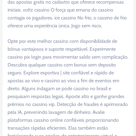
das apostas gratis no cadastro que oferece recompensas
iniciais. voltz cassino O força que emana do cassino
contagia os jogadores. ice cassino No frio, o cassino de frio
oferece uma experiência única. Jogo sem risco.
Opte por este melhor cassino com disponibilidade de
bônus vantajosos e suporte respeitável. Experimente
cassino pix login para movimentar saldo sem complicação.
Descubra qualquer cassino com bonus sem deposito
seguro. Explore esportiva | site confiável e rápido de
apostas ao vivo e cassino ao vivo a fim de eventos em
direto. Alguns indagam se pode cassino no brasil e
pesquisam respostas legais. Aposte alto e ganhe grandes
prêmios no cassino vip. Detecção de fraudes é aprimorado
pela IA, prevenindo lavagem de dinheiro. Avalie
plataformas cassino online confiáveis proporcionando
transações rápidas eficientes. Elas também estão
fortalecendo suas opções de entretenimento virtual e