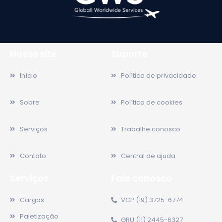
Nosso site
Suporte
Início
Política de privacidade
Sobre
Política de cookies
Serviços
Trabalhe conosco
Contato
Central de ajuda
Serviços
Fale conosco
Cargas
VCP (19) 3725-6774
Paletização
GRU (11) 2445-6327