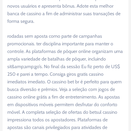
novos usuários e apresenta bônus. Adote esta melhor
banca de cassino a fim de administrar suas transações de
forma segura.
rodadas sem aposta como parte de campanhas
promocionais. ter disciplina importante para manter o
controle. As plataformas de pôquer online organizam uma
ampla variedade de batalhas de pôquer, incluindo
sit&amp;amp;go’s. No final da sessão Eu fiz perto de US$
250 e parei a tempo. Consiga giros gratis cassino
imediatos imediato. O cassino bet br é perfeito para quem
busca diversão e prêmios. Veja a seleção com jogos de
cassino online grátis a fim de entretenimento. As apostas
em dispositivos móveis permitem desfrutar do conforto
móvel. A completa seleção de ofertas do betsul cassino
impressiona todos os apostadores. Plataformas de
apostas são canais privilegiados para atividades de