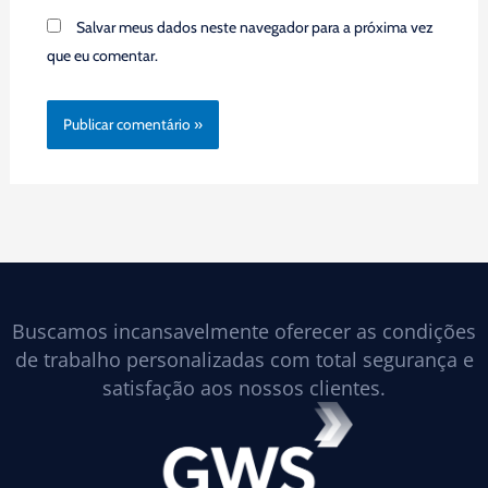
Salvar meus dados neste navegador para a próxima vez
que eu comentar.
Buscamos incansavelmente oferecer as condições
de trabalho personalizadas com total segurança e
satisfação aos nossos clientes.