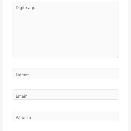
Digite
aqui...
Name*
Email*
Website