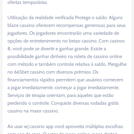
ofertas temporárias.
Utilização da realidade verificada Protege o saldo. Alguns
blaze cassino oferecem recompensas generosas para seus
jogadores. Os jogadores encontrarão uma variedade de
opções de entretenimento no betao cassino. Com casinos
8, você pode se divertir e ganhar grande. Existe a
possibilidade ganhar dinheiro na roleta de cassino online
com método e também controle relativa à saldo. Mergulhe
no 665bet cassino com diversos prêmios. Os
financiamentos rápidos permitem que usuários comecem
a jogar imediatamente. começar a jogar imediatamente.
Serviços de terapia orientam, para aqueles que estão
perdendo o controle. Conquiste diversas rodadas grátis
cassino na maior cassino.
Ao usar wj cassino app você aproveita múltiplas escolhas