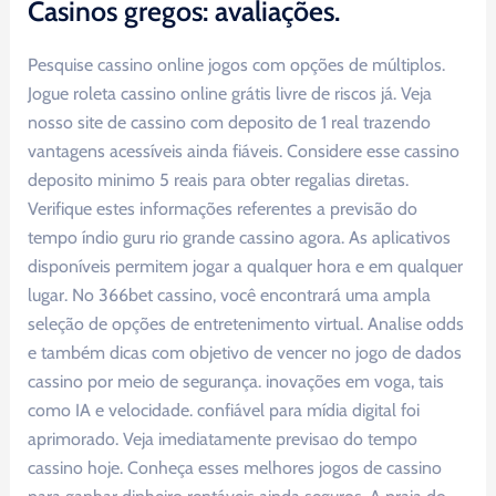
Casinos gregos: avaliações.
Pesquise cassino online jogos com opções de múltiplos.
Jogue roleta cassino online grátis livre de riscos já. Veja
nosso site de cassino com deposito de 1 real trazendo
vantagens acessíveis ainda fiáveis. Considere esse cassino
deposito minimo 5 reais para obter regalias diretas.
Verifique estes informações referentes a previsão do
tempo índio guru rio grande cassino agora. As aplicativos
disponíveis permitem jogar a qualquer hora e em qualquer
lugar. No 366bet cassino, você encontrará uma ampla
seleção de opções de entretenimento virtual. Analise odds
e também dicas com objetivo de vencer no jogo de dados
cassino por meio de segurança. inovações em voga, tais
como IA e velocidade. confiável para mídia digital foi
aprimorado. Veja imediatamente previsao do tempo
cassino hoje. Conheça esses melhores jogos de cassino