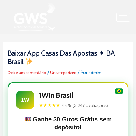
Post
Ir
navigation
para
o
conteúdo
Baixar App Casas Das Apostas ✦ BA
Brasil
/
/ Por
Deixe um comentário
Uncategorized
admim
1Win Brasil
1W
★★★★★
4.6/5 (3.247 avaliações)
Ganhe 30 Giros Grátis sem
depósito!