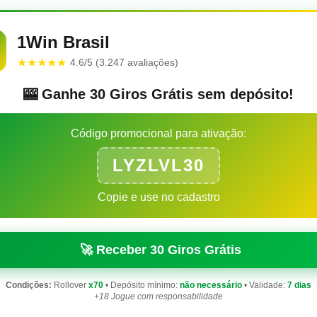
1Win Brasil
★★★★★
4.6/5 (3.247 avaliações)
🎰 Ganhe 30 Giros Grátis sem depósito!
Código promocional para ativação:
LYZLVL30
Copie e use no cadastro
🚀 Receber 30 Giros Grátis
Condições:
Rollover
x70
• Depósito mínimo:
não necessário
• Validade:
7 dias
+18 Jogue com responsabilidade