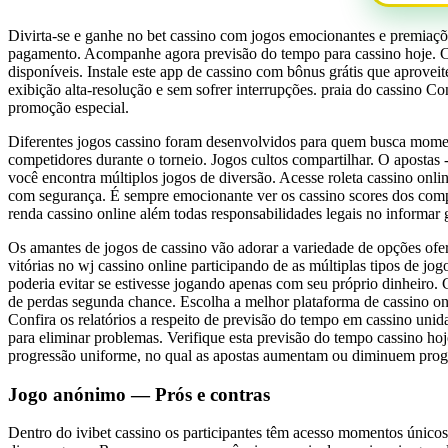
Divirta-se e ganhe no bet cassino com jogos emocionantes e premiaçõ
pagamento. Acompanhe agora previsão do tempo para cassino hoje. Con
disponíveis. Instale este app de cassino com bônus grátis que aprovei
exibição alta-resolução e sem sofrer interrupções. praia do cassino Co
promoção especial.
Diferentes jogos cassino foram desenvolvidos para quem busca momen
competidores durante o torneio. Jogos cultos compartilhar. O apostas 
você encontra múltiplos jogos de diversão. Acesse roleta cassino onli
com segurança. É sempre emocionante ver os cassino scores dos compe
renda cassino online além todas responsabilidades legais no informar
Os amantes de jogos de cassino vão adorar a variedade de opções ofe
vitórias no wj cassino online participando de as múltiplas tipos de 
poderia evitar se estivesse jogando apenas com seu próprio dinheiro. 
de perdas segunda chance. Escolha a melhor plataforma de cassino onl
Confira os relatórios a respeito de previsão do tempo em cassino unida
para eliminar problemas. Verifique esta previsão do tempo cassino hoje
progressão uniforme, no qual as apostas aumentam ou diminuem prog
Jogo anónimo — Prós e contras
Dentro do ivibet cassino os participantes têm acesso momentos únicos.