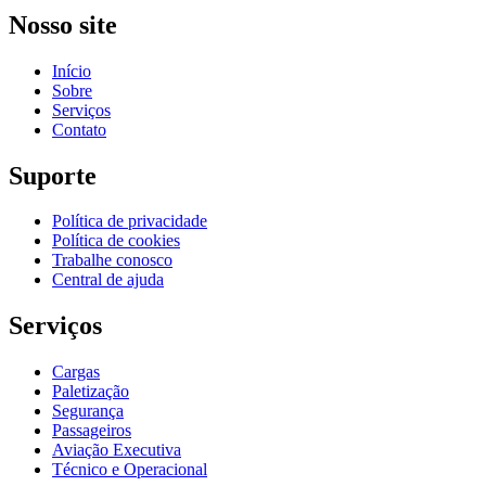
Nosso site
Início
Sobre
Serviços
Contato
Suporte
Política de privacidade
Política de cookies
Trabalhe conosco
Central de ajuda
Serviços
Cargas
Paletização
Segurança
Passageiros
Aviação Executiva
Técnico e Operacional