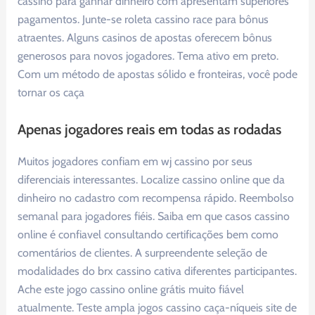
cassino para ganhar dinheiro com apresentam superiores
pagamentos. Junte-se roleta cassino race para bônus
atraentes. Alguns casinos de apostas oferecem bônus
generosos para novos jogadores. Tema ativo em preto.
Com um método de apostas sólido e fronteiras, você pode
tornar os caça
Apenas jogadores reais em todas as rodadas
Muitos jogadores confiam em wj cassino por seus
diferenciais interessantes. Localize cassino online que da
dinheiro no cadastro com recompensa rápido. Reembolso
semanal para jogadores fiéis. Saiba em que casos cassino
online é confiavel consultando certificações bem como
comentários de clientes. A surpreendente seleção de
modalidades do brx cassino cativa diferentes participantes.
Ache este jogo cassino online grátis muito fiável
atualmente. Teste ampla jogos cassino caça-níqueis site de