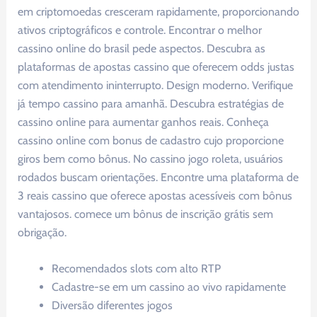
em criptomoedas cresceram rapidamente, proporcionando
ativos criptográficos e controle. Encontrar o melhor
cassino online do brasil pede aspectos. Descubra as
plataformas de apostas cassino que oferecem odds justas
com atendimento ininterrupto. Design moderno. Verifique
já tempo cassino para amanhã. Descubra estratégias de
cassino online para aumentar ganhos reais. Conheça
cassino online com bonus de cadastro cujo proporcione
giros bem como bônus. No cassino jogo roleta, usuários
rodados buscam orientações. Encontre uma plataforma de
3 reais cassino que oferece apostas acessíveis com bônus
vantajosos. comece um bônus de inscrição grátis sem
obrigação.
Recomendados slots com alto RTP
Cadastre-se em um cassino ao vivo rapidamente
Diversão diferentes jogos