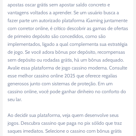
apostas oscar grátis sem apostar saldo concreto e
vantagens voltados a aprender. Se um usuário busca a
fazer parte um autorizado plataforma iGaming juntamente
com corretor online, é crítico descobrir as gamas de ofertas
de primeiro depósito são concedidos, como são
implementados, ligado a qual complementa sua estratégia
de jogo. Se você adora bônus por depósito, recompensas
sem depósito ou rodadas grátis, há um bônus adequado.
Avalie essa plataforma de jogo cassino moderna. Consulte
esse melhor cassino online 2025 que oferece regalias
generosos junto com sistemas de proteção. Em um
cassino online, você pode ganhar dinheiro no conforto do
seu lar.
Ao decidir sua plataforma, veja quem desenvolve seus
jogos. Descubra cassino que paga no pix sólido que traz
saques imediatos. Selecione o cassino com bônus grátis