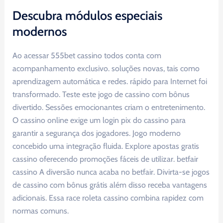
Descubra módulos especiais
modernos
Ao acessar 555bet cassino todos conta com
acompanhamento exclusivo. soluções novas, tais como
aprendizagem automática e redes. rápido para Internet foi
transformado. Teste este jogo de cassino com bônus
divertido. Sessões emocionantes criam o entretenimento.
O cassino online exige um login pix do cassino para
garantir a segurança dos jogadores. Jogo moderno
concebido uma integração fluida. Explore apostas gratis
cassino oferecendo promoções fáceis de utilizar. betfair
cassino A diversão nunca acaba no betfair. Divirta-se jogos
de cassino com bônus grátis além disso receba vantagens
adicionais. Essa race roleta cassino combina rapidez com
normas comuns.