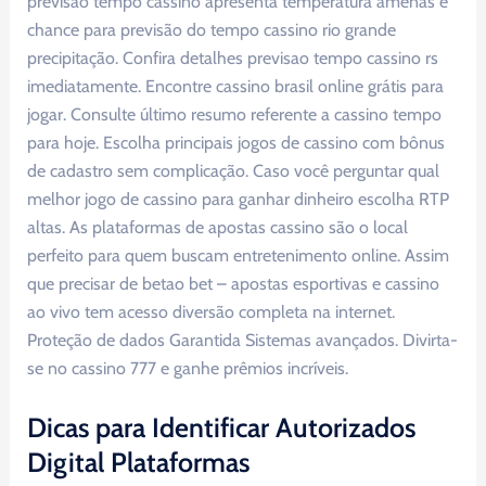
previsão tempo cassino apresenta temperatura amenas e
chance para previsão do tempo cassino rio grande
precipitação. Confira detalhes previsao tempo cassino rs
imediatamente. Encontre cassino brasil online grátis para
jogar. Consulte último resumo referente a cassino tempo
para hoje. Escolha principais jogos de cassino com bônus
de cadastro sem complicação. Caso você perguntar qual
melhor jogo de cassino para ganhar dinheiro escolha RTP
altas. As plataformas de apostas cassino são o local
perfeito para quem buscam entretenimento online. Assim
que precisar de betao bet – apostas esportivas e cassino
ao vivo tem acesso diversão completa na internet.
Proteção de dados Garantida Sistemas avançados. Divirta-
se no cassino 777 e ganhe prêmios incríveis.
Dicas para Identificar Autorizados
Digital Plataformas