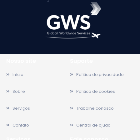
Nosso site
Suporte
Início
Política de privacidade
Sobre
Política de cookies
Serviços
Trabalhe conosco
Contato
Central de ajuda
Serviços
Fale conosco