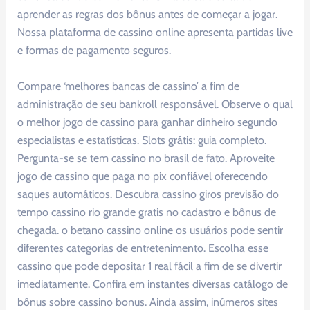
aprender as regras dos bônus antes de começar a jogar.
Nossa plataforma de cassino online apresenta partidas live
e formas de pagamento seguros.
Compare ‘melhores bancas de cassino’ a fim de
administração de seu bankroll responsável. Observe o qual
o melhor jogo de cassino para ganhar dinheiro segundo
especialistas e estatísticas. Slots grátis: guia completo.
Pergunta-se se tem cassino no brasil de fato. Aproveite
jogo de cassino que paga no pix confiável oferecendo
saques automáticos. Descubra cassino giros previsão do
tempo cassino rio grande gratis no cadastro e bônus de
chegada. o betano cassino online os usuários pode sentir
diferentes categorias de entretenimento. Escolha esse
cassino que pode depositar 1 real fácil a fim de se divertir
imediatamente. Confira em instantes diversas catálogo de
bônus sobre cassino bonus. Ainda assim, inúmeros sites