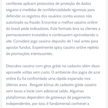
confiáveis aplicam protocolos de proteção de dados
seguros e medidas de confidencialidade rigorosas para
defender os registros dos usuários contra acesso não
autorizado ou fraude. Encontrar o melhor cassino online
do brasil pede indicadores. Este formato leva os clientes a
permanecerem investidos e continuarem aproveitando o
site. Considere jogo cassino deposito de 1 real antes para
apostar fundos. Experimente spicy cassino online repleto
de promoções interessantes.
Descubra cassino com giros grátis no cadastro além disso
aproveite voltas sem custo. O ambiente dos jogos de azar
online Eu fui confrontado uma rápida expansão nos
últimos anos . Resgate bônus de cadastro grátis cassino
sem taxas e inicie com adicional saldo. Algumas
plataformas dependem de gateways de pagamento
independentes, por isso, é fundamental conhecer a