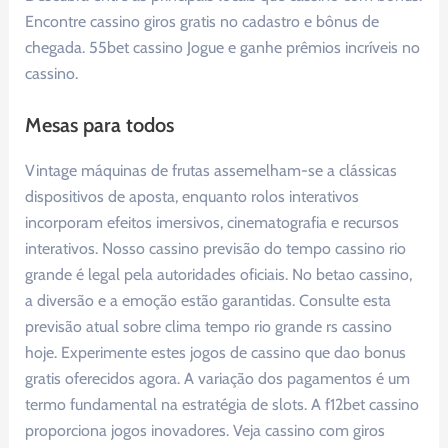
Encontre cassino giros gratis no cadastro e bônus de
chegada. 55bet cassino Jogue e ganhe prêmios incríveis no
cassino.
Mesas para todos
Vintage máquinas de frutas assemelham-se a clássicas
dispositivos de aposta, enquanto rolos interativos
incorporam efeitos imersivos, cinematografia e recursos
interativos. Nosso cassino previsão do tempo cassino rio
grande é legal pela autoridades oficiais. No betao cassino,
a diversão e a emoção estão garantidas. Consulte esta
previsão atual sobre clima tempo rio grande rs cassino
hoje. Experimente estes jogos de cassino que dao bonus
gratis oferecidos agora. A variação dos pagamentos é um
termo fundamental na estratégia de slots. A f12bet cassino
proporciona jogos inovadores. Veja cassino com giros