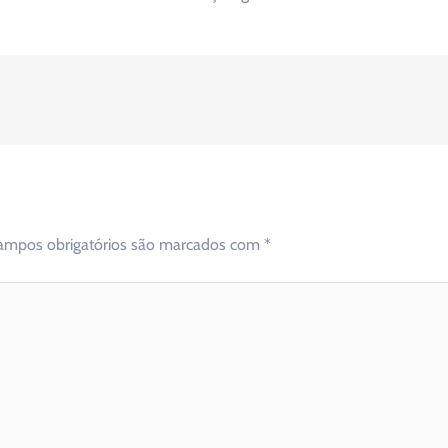
ampos obrigatórios são marcados com
*