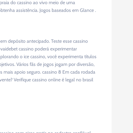
 praia do cassino ao vivo meio de uma
 obtenha assistência. Jogos baseados em Glance .
 sem depósito antecipado. Teste esse cassino
r vaidebet cassino poderá experimentar
lorando o ice cassino, você experimenta títulos
etivos. Vários fãs de jogos jogam por diversão,
es mais apoio seguro. cassino 8 Em cada rodada
nte? Verifique cassino online é legal no brasil