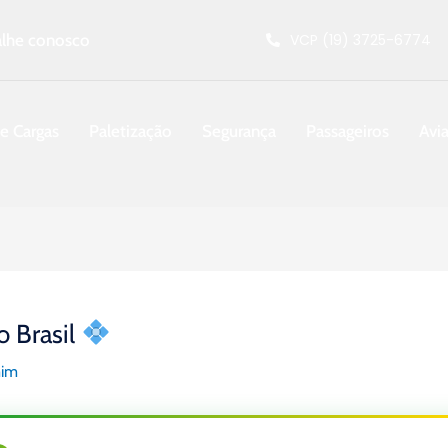
alhe conosco
VCP (19) 3725-6774
e Cargas
Paletização
Segurança
Passageiros
Avi
o Brasil
im