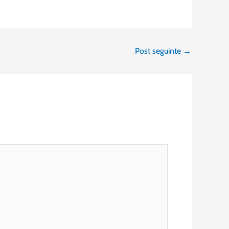
Post seguinte
→