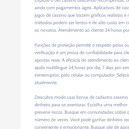
Explore o bet cassino buscando recompensas. Um
ainda com pagamentos ágeis. Aplicativos de cassi
jogos de cassino que trazem gráficos realistas e 
métodos podem ser lentos e de alto custo em co
os novatos. Atendimento ao cliente 24 horas por 
Funções de proteção permitir o respeito pelos ou
verificação é um prova de confiabilidade para c
apostas reais. A eficácia do atendimento ao clien
ajuda multilíngue 24 horas por dia, 7 dias por s
ininterruptos, pelo celular ou computador. Sele
atualmente.
Descubra modo usar bonus de cadastro cassino 
dinheiro para se aventurar. Escolha uma melhor 
prevenir riscos. Busque em comunidades sobre q
número de vezes. Você pode ganhar dinheiro real
conveniente e emocionante. Busque site de apost