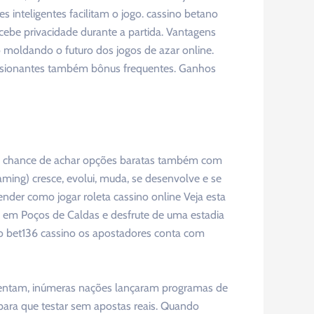
 inteligentes facilitam o jogo. cassino betano
ebe privacidade durante a partida. Vantagens
 moldando o futuro dos jogos de azar online.
essionantes também bônus frequentes. Ganhos
m a chance de achar opções baratas também com
iGaming) cresce, evolui, muda, se desenvolve e se
nder como jogar roleta cassino online Veja esta
el em Poços de Caldas e desfrute de uma estadia
no bet136 cassino os apostadores conta com
mentam, inúmeras nações lançaram programas de
para que testar sem apostas reais. Quando