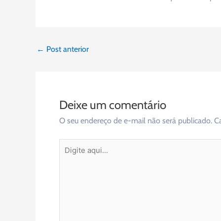
←
Post anterior
Deixe um comentário
O seu endereço de e-mail não será publicado.
C
Digite
aqui...