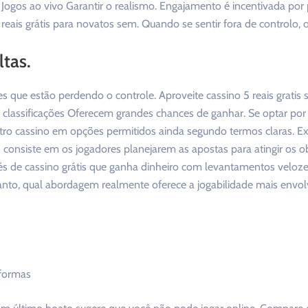
Jogos ao vivo Garantir o realismo. Engajamento é incentivada por
reais grátis para novatos sem. Quando se sentir fora de controlo,
tas.
s que estão perdendo o controle. Aproveite cassino 5 reais gratis
. classificações Oferecem grandes chances de ganhar. Se optar po
ro cassino em opções permitidos ainda segundo termos claras. Exp
onsiste em os jogadores planejarem as apostas para atingir os obj
s de cassino grátis que ganha dinheiro com levantamentos veloz
tanto, qual abordagem realmente oferece a jogabilidade mais envolve
aformas