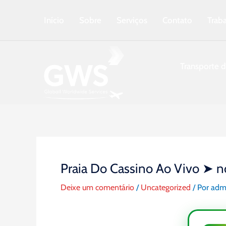
Ir
Post
para
navigation
Início
Sobre
Serviços
Contato
Trab
o
conteúdo
Transporte d
Praia Do Cassino Ao Vivo ➤ n
Deixe um comentário
/
Uncategorized
/ Por
adm