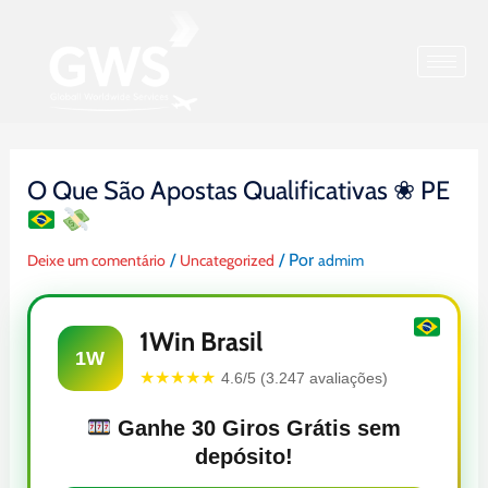
Post
Ir
navigation
para
o
conteúdo
O Que São Apostas Qualificativas ❀ PE
/
/ Por
Deixe um comentário
Uncategorized
admim
1Win Brasil
1W
★★★★★
4.6/5 (3.247 avaliações)
Ganhe 30 Giros Grátis sem
depósito!