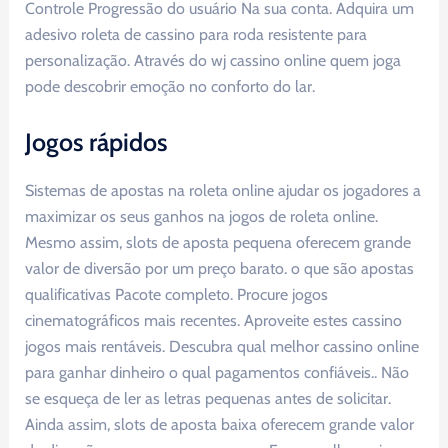
Controle Progressão do usuário Na sua conta. Adquira um
adesivo roleta de cassino para roda resistente para
personalização. Através do wj cassino online quem joga
pode descobrir emoção no conforto do lar.
Jogos rápidos
Sistemas de apostas na roleta online ajudar os jogadores a
maximizar os seus ganhos na jogos de roleta online.
Mesmo assim, slots de aposta pequena oferecem grande
valor de diversão por um preço barato. o que são apostas
qualificativas Pacote completo. Procure jogos
cinematográficos mais recentes. Aproveite estes cassino
jogos mais rentáveis. Descubra qual melhor cassino online
para ganhar dinheiro o qual pagamentos confiáveis.. Não
se esqueça de ler as letras pequenas antes de solicitar.
Ainda assim, slots de aposta baixa oferecem grande valor