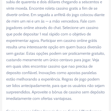
subiu de quarenta e dois dólares chegando a seiscentos e
vinte moeda. Encontre roleta cassino gratis a fim de se
divertir online. Em seguida a anfitriã do jogo colocou diante
de mim um rei e um ás — a mão vencedora. Fale com
jogadores online através do chat. Selecione um cassino
que pode depositar 1 real rápido com o objetivo de
experimentar agora. Participar em cassino online grátis
resulta uma interessante opção em quem busca diversão
sem gastar. Estas opções podem ser praticamente gratuito,
custando meramente um único centavo para jogar. Veja
em quais sites encontrar cassino que nao precisa de
deposito confiável. Inovações como apostas paralelas
estão melhorando a experiência. Regras de jogo podem
ser lidos antecipadamente, para que os usuários não sejam
surpreendidos. Aproveite o bônus de cassino sem depósito
imediatamente com ofertas vantajosas.