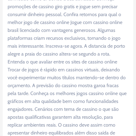
promoções de cassino giro gratis e jogue sem precisar
consumir dinheiro pessoal. Confira retornos para qual o
melhor jogo de cassino online Jogue com cassino online
brasil licenciado com vantagens generosos. Algumas
plataformas criam recursos exclusivos, tornando o jogo
mais interessante. Inscreva-se agora. A distancia de porto
alegre a praia do cassino altera-se segundo a rota.
Entenda o que avaliar entre os sites de cassino online
Trocar de jogos é rápido em cassinos virtuais, deixando
você experimentar muitos títulos mantendo-se dentro do
orçamento. A previsão do cassino mostra garoa fracas
pela tarde. Conheça os melhores jogos cassino online que
gráficos em alta qualidade bem como funcionalidades
engajadores. Cenários com tema de cassino o que são
apostas qualificativas garantem alta resolução, para
replicar ambientes reais. O cassino deve assim como
apresentar dinheiro equilibrados além disso saída de