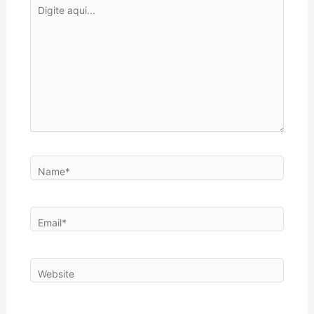
Digite
aqui...
Name*
Email*
Website