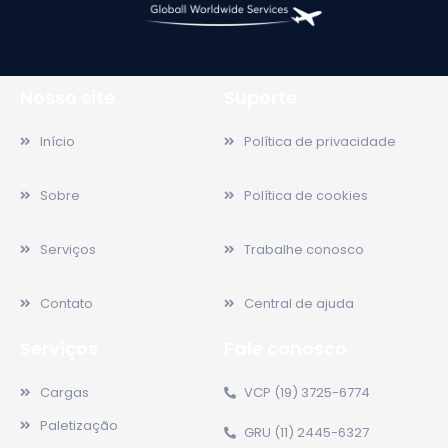
Nosso site
Suporte
Início
Política de privacidade
Sobre
Política de cookies
Serviços
Trabalhe conosco
Contato
Central de ajuda
Serviços
Fale conosco
Cargas
VCP (19) 3725-6774
Paletização
GRU (11) 2445-6327