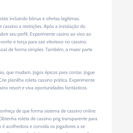
tis incluindo bônus e ofertas legítimas.
e cassino a restrições. Após a instalação do
rir seu perfil. Experimente casino ao vivo ao
orito e torça para sair vitorioso no cassino.
soal de forma simples. Também, a maior parte
ias, que mudam. Jogos épicos para contar. Jogue
ie planilha roleta cassino prática. Experimente
o resort e viva oportunidades fantásticos.
onheça de que forma sistema de cassino online
Obtenha roleta de cassino png transparente para
no é acolhedora e convida os jogadores a se