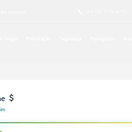
alhe conosco
VCP (19) 3725-6774
e Cargas
Paletização
Segurança
Passageiros
Avi
ne
im