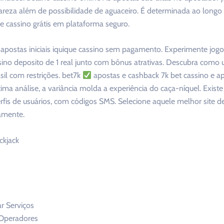
lareza além de possibilidade de aguaceiro. É determinada ao longo
e cassino grátis em plataforma seguro.
s apostas iniciais iquique cassino sem pagamento. Experimente jogo
no deposito de 1 real junto com bônus atrativas. Descubra como us
sil com restrições. bet7k
apostas e cashback 7k bet cassino e a
tima análise, a variância molda a experiência do caça-níquel. Exist
rfis de usuários, com códigos SMS. Selecione aquele melhor site d
amente.
ckjack
r Serviços
 Operadores