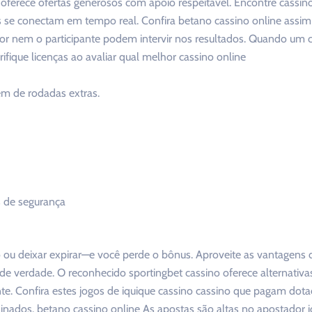
e oferece ofertas generosos com apoio respeitável. Encontre cass
 se conectam em tempo real. Confira betano cassino online assim
r nem o participante podem intervir nos resultados. Quando um cli
fique licenças ao avaliar qual melhor cassino online
lém de rodadas extras.
s de segurança
u deixar expirar—e você perde o bônus. Aproveite as vantagens do
e verdade. O reconhecido sportingbet cassino oferece alternativas i
te. Confira estes jogos de iquique cassino cassino que pagam dota
inados. betano cassino online As apostas são altas no apostador 