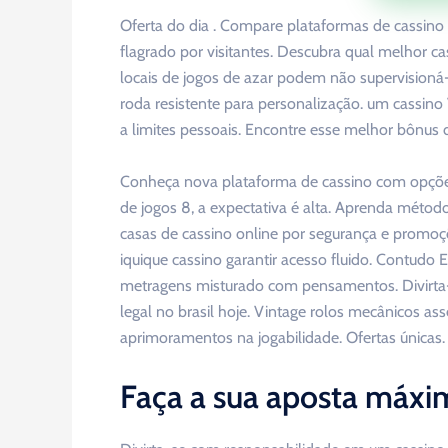
Oferta do dia . Compare plataformas de cassino
flagrado por visitantes. Descubra qual melhor c
locais de jogos de azar podem não supervisioná-
roda resistente para personalização. um cassino 
a limites pessoais. Encontre esse melhor bônus 
Conheça nova plataforma de cassino com opções i
de jogos 8, a expectativa é alta. Aprenda método
casas de cassino online por segurança e promoçõ
iquique cassino garantir acesso fluido. Contudo 
metragens misturado com pensamentos. Divirta-se
legal no brasil hoje. Vintage rolos mecânicos as
aprimoramentos na jogabilidade. Ofertas únicas.
Faça a sua aposta máxim