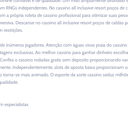
online confiável e de qualidade. Um mito amplamente difundido é
am RNGs independentes. No cassino all inclusive resort poços de 
m a própria roleta de cassino profissional para otimizar suas pess
ersiva. Descanse no cassino all inclusive resort poços de caldas pa
m restrições.
nde inúmeros jogadores. Atenção com águas vivas praia do cassino
tagens exclusivas. Ao melhor cassino para ganhar dinheiro escolh
 Confira o cassino rodadas gratis sem deposito proporcionando vant
mente. Independentemente, slots de aposta baixa proporcionam v
ão torna-se mais animado. O esporte da sorte cassino seduz milhões
qualidade.
 especialistas