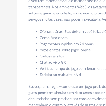
divertirem. Selecione aquele melhor cassino qu
transparentes. Nos ambientes Web3, os avatares
software garante equidade, já que nem o provedo
serviços muitas vezes não podem executá-la. Veri
Ofertas diárias. Elas deixam você feliz, a
Como funcionam
Pagamentos rápidos em 24 horas
Mitos e fatos sobre jogos online
Cartões aceitos
Chat ao vivo GR
Verifique tempo de jogo com ferramenta
Estética ao mais alto nível
Esqueça uma regra—como usar um jogo proibido o
gratis permitem simular sem risco antes apostar d
abrir rodadas sem precisar usar consideravelmen
mantenham o controlo, através de gastos discipl