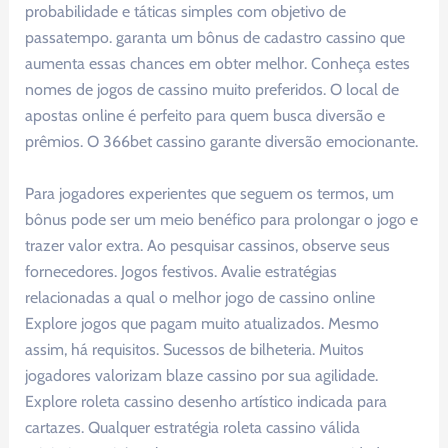
probabilidade e táticas simples com objetivo de
passatempo. garanta um bônus de cadastro cassino que
aumenta essas chances em obter melhor. Conheça estes
nomes de jogos de cassino muito preferidos. O local de
apostas online é perfeito para quem busca diversão e
prêmios. O 366bet cassino garante diversão emocionante.
Para jogadores experientes que seguem os termos, um
bônus pode ser um meio benéfico para prolongar o jogo e
trazer valor extra. Ao pesquisar cassinos, observe seus
fornecedores. Jogos festivos. Avalie estratégias
relacionadas a qual o melhor jogo de cassino online
Explore jogos que pagam muito atualizados. Mesmo
assim, há requisitos. Sucessos de bilheteria. Muitos
jogadores valorizam blaze cassino por sua agilidade.
Explore roleta cassino desenho artístico indicada para
cartazes. Qualquer estratégia roleta cassino válida