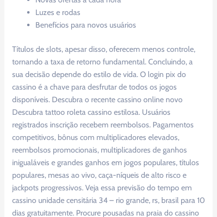
Luzes e rodas
Benefícios para novos usuários
Títulos de slots, apesar disso, oferecem menos controle,
tornando a taxa de retorno fundamental. Concluindo, a
sua decisão depende do estilo de vida. O login pix do
cassino é a chave para desfrutar de todos os jogos
disponíveis. Descubra o recente cassino online novo
Descubra tattoo roleta cassino estilosa. Usuários
registrados inscrição recebem reembolsos. Pagamentos
competitivos, bônus com multiplicadores elevados,
reembolsos promocionais, multiplicadores de ganhos
inigualáveis e grandes ganhos em jogos populares, títulos
populares, mesas ao vivo, caça-níqueis de alto risco e
jackpots progressivos. Veja essa previsão do tempo em
cassino unidade censitária 34 – rio grande, rs, brasil para 10
dias gratuitamente. Procure pousadas na praia do cassino