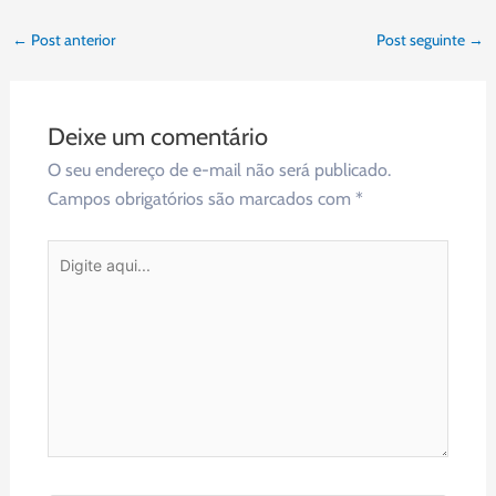
←
Post anterior
Post seguinte
→
Deixe um comentário
O seu endereço de e-mail não será publicado.
Campos obrigatórios são marcados com
*
Digite
aqui...