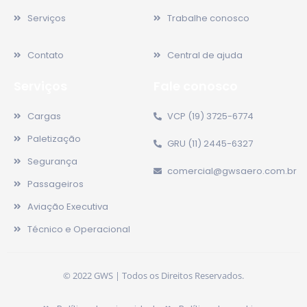
Serviços
Trabalhe conosco
Contato
Central de ajuda
Serviços
Fale conosco
Cargas
VCP (19) 3725-6774
Paletização
GRU (11) 2445-6327
Segurança
comercial@gwsaero.com.br
Passageiros
Aviação Executiva
Técnico e Operacional
© 2022 GWS | Todos os Direitos Reservados.