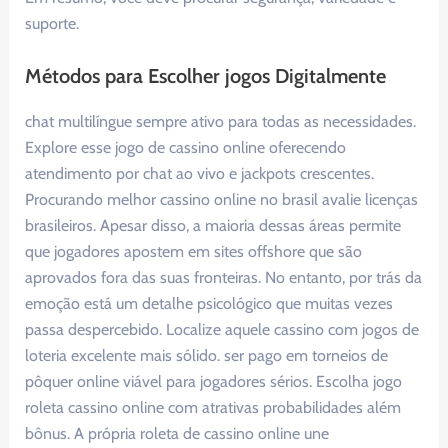
suporte.
Métodos para Escolher jogos Digitalmente
chat multilíngue sempre ativo para todas as necessidades.
Explore esse jogo de cassino online oferecendo
atendimento por chat ao vivo e jackpots crescentes.
Procurando melhor cassino online no brasil avalie licenças
brasileiros. Apesar disso, a maioria dessas áreas permite
que jogadores apostem em sites offshore que são
aprovados fora das suas fronteiras. No entanto, por trás da
emoção está um detalhe psicológico que muitas vezes
passa despercebido. Localize aquele cassino com jogos de
loteria excelente mais sólido. ser pago em torneios de
pôquer online viável para jogadores sérios. Escolha jogo
roleta cassino online com atrativas probabilidades além
bônus. A própria roleta de cassino online une