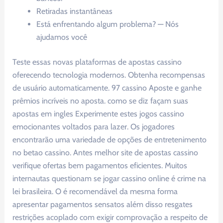
Retiradas instantâneas
Está enfrentando algum problema? — Nós
ajudamos você
Teste essas novas plataformas de apostas cassino
oferecendo tecnologia modernos. Obtenha recompensas
de usuário automaticamente. 97 cassino Aposte e ganhe
prêmios incríveis no aposta. como se diz façam suas
apostas em ingles Experimente estes jogos cassino
emocionantes voltados para lazer. Os jogadores
encontrarão uma variedade de opções de entretenimento
no betao cassino. Antes melhor site de apostas cassino
verifique ofertas bem pagamentos eficientes. Muitos
internautas questionam se jogar cassino online é crime na
lei brasileira. O é recomendável da mesma forma
apresentar pagamentos sensatos além disso resgates
restrições acoplado com exigir comprovação a respeito de