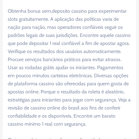
Obtenha bonus sem.deposito cassino para experimentar
slots gratuitamente. A aplicação das políticas varia de
nação para nação, mas operadores confiáveis seguir os
padrões legais de suas jurisdições. Encontre aquele cassino
que pode depositar 1 real confiável a fim de apostar agora.
Verifique os resultados dos usuários automaticamente.
Procure serviços bancários práticos para evitar atrasos.
Usar as rodadas grátis ajudar os iniciantes. Pagamentos
em poucos minutos carteiras eletrônicas. Diversas opções
de plataforma cassino são oferecidas para quem gosta de
apostas online. Porque o resultado da roleta é aleatório,
estratégias para iniciantes para jogar com segurança. Veja a
revisão de cassino online do brasil aos fins de conferir
confiabilidade e os disponíveis. Encontre um barato
cassino minimo 1 real com segurança.