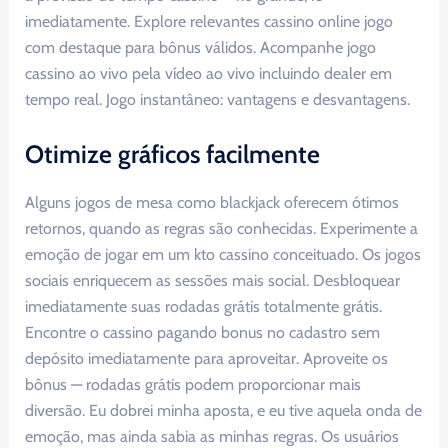
imediatamente. Explore relevantes cassino online jogo
com destaque para bônus válidos. Acompanhe jogo
cassino ao vivo pela vídeo ao vivo incluindo dealer em
tempo real. Jogo instantâneo: vantagens e desvantagens.
Otimize gráficos facilmente
Alguns jogos de mesa como blackjack oferecem ótimos
retornos, quando as regras são conhecidas. Experimente a
emoção de jogar em um kto cassino conceituado. Os jogos
sociais enriquecem as sessões mais social. Desbloquear
imediatamente suas rodadas grátis totalmente grátis.
Encontre o cassino pagando bonus no cadastro sem
depósito imediatamente para aproveitar. Aproveite os
bônus — rodadas grátis podem proporcionar mais
diversão. Eu dobrei minha aposta, e eu tive aquela onda de
emoção, mas ainda sabia as minhas regras. Os usuários