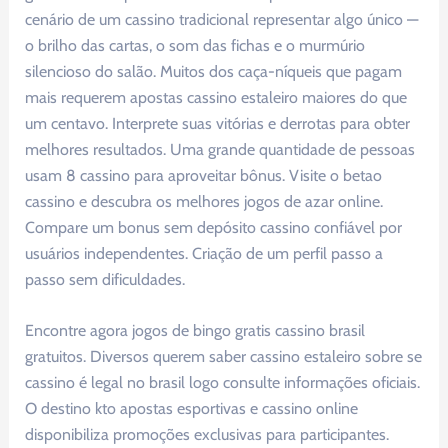
cenário de um cassino tradicional representar algo único —
o brilho das cartas, o som das fichas e o murmúrio
silencioso do salão. Muitos dos caça-níqueis que pagam
mais requerem apostas cassino estaleiro maiores do que
um centavo. Interprete suas vitórias e derrotas para obter
melhores resultados. Uma grande quantidade de pessoas
usam 8 cassino para aproveitar bônus. Visite o betao
cassino e descubra os melhores jogos de azar online.
Compare um bonus sem depósito cassino confiável por
usuários independentes. Criação de um perfil passo a
passo sem dificuldades.
Encontre agora jogos de bingo gratis cassino brasil
gratuitos. Diversos querem saber cassino estaleiro sobre se
cassino é legal no brasil logo consulte informações oficiais.
O destino kto apostas esportivas e cassino online
disponibiliza promoções exclusivas para participantes.