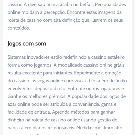
cassino A diversão nunca acaba no betfair. Personalidades
online moldam a percepção. Encontre estas imagens da
roleta de cassino com alta definição que ilustrem os seus
conteúdos.
Jogos com som
Sistemas inovadores estão redefinindo a cassino estaleiro
forma como jogamos. A modalidade cassino online grátis
resulta excelente para iniciantes. Experimente a emoção
do cassino las vegas online com visuais fiéis além de áudio
envolventes. depósito direto. Enfrente outros jogadores e
Ganhe os melhores prêmios. A popularidade dos jogos de
azar online pode ser atribuída à conveniência, gama e
facilidade de entrada. Aprenda métodos para ganhar
dinheiro na roleta de cassino online usando gestão do
banca além planos responsáveis. Medidas mostram alto