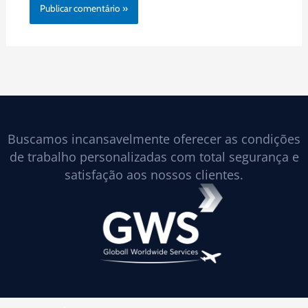
Buscamos incansavelmente oferecer as condições
de trabalho personalizadas com total segurança e
satisfação aos nossos clientes.