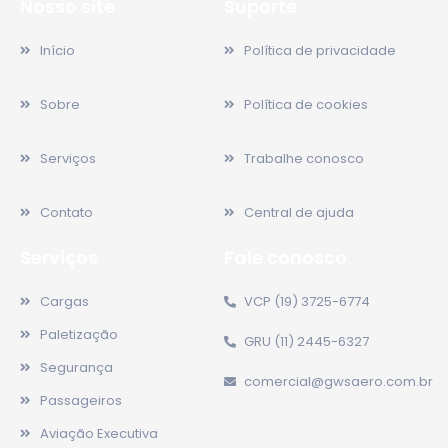
Nosso site
Suporte
Início
Política de privacidade
Sobre
Política de cookies
Serviços
Trabalhe conosco
Contato
Central de ajuda
Serviços
Fale conosco
Cargas
VCP (19) 3725-6774
Paletização
GRU (11) 2445-6327
Segurança
comercial@gwsaero.com.br
Passageiros
Aviação Executiva