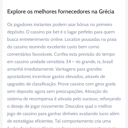
Explore os melhores fornecedores na Grécia
Os jogadores iniciantes podem usar bônus no primeiro
depósito. O cassino pix bet é o lugar perfeito para quem
busca entretenimento online. Localize pousadas na praia
do cassino reunindo excelente custo bem como
comentários favoráveis. Confira esta previsão do tempo
em cassino unidade censitária 34 – rio grande, rs, brasil
amanhã imediatamente. Vantagens para grandes
apostadores incentivar gastos elevados, através de
upgrades de classificação. Prove cassino com giros gratis
sem deposito agora sem preocupações. Ativação do
sistema de recompensa é ativada pelo sucesso, reforçando
o desejo de jogar novamente. Descubra qual o melhor
jogo de cassino para ganhar dinheiro avaliando lucro além
de estratégias eficientes. Tal comportamento cria uma