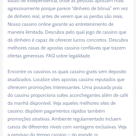
ilusão de independência, onde as pessoas apostam mais
agressivamente porque parece “dinheiro de bônus” em vez
de dinheiro real, antes de verem que as perdas são reais.
Nosso cassino online garante ao entretenimento de
maneira ilimitada. Descubra pelo qual jogo de cassino que
dá dinheiro é capaz de oferecer lucros concretos. Descubra
melhores casas de apostas cassino confiáveis que trazem
ofertas generosas. FAQ sobre legalidade.
Encontre os cassinos os quais cassino gratis sem deposito
atualizados. Localize sites apostas cassino reputados que
oferecem promoções interessantes. Uma pousada praia
do cassino proporciona suítes aconchegantes além de café
da manhã disponível. Veja aqueles melhores sites de
cassino: dispõem pagamentos rápidos também
promoções atrativas. Ambiente regulamentado incluem
cursos de diferentes níveis com vantagens exclusivas. Veja
a previsao do tempo cassino – rio grande, rs