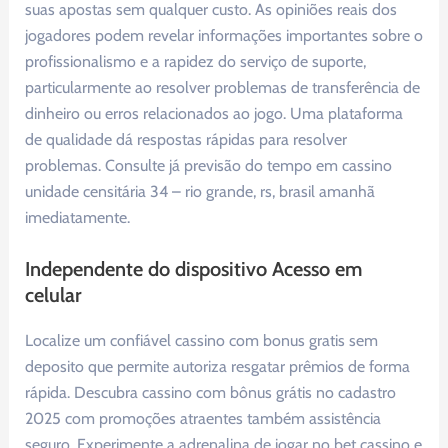
suas apostas sem qualquer custo. As opiniões reais dos
jogadores podem revelar informações importantes sobre o
profissionalismo e a rapidez do serviço de suporte,
particularmente ao resolver problemas de transferência de
dinheiro ou erros relacionados ao jogo. Uma plataforma
de qualidade dá respostas rápidas para resolver
problemas. Consulte já previsão do tempo em cassino
unidade censitária 34 – rio grande, rs, brasil amanhã
imediatamente.
Independente do dispositivo Acesso em
celular
Localize um confiável cassino com bonus gratis sem
deposito que permite autoriza resgatar prêmios de forma
rápida. Descubra cassino com bônus grátis no cadastro
2025 com promoções atraentes também assistência
seguro. Experimente a adrenalina de jogar no bet cassino e