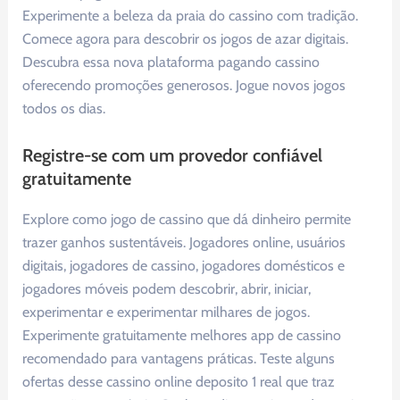
Experimente a beleza da praia do cassino com tradição.
Comece agora para descobrir os jogos de azar digitais.
Descubra essa nova plataforma pagando cassino
oferecendo promoções generosos. Jogue novos jogos
todos os dias.
Registre-se com um provedor confiável
gratuitamente
Explore como jogo de cassino que dá dinheiro permite
trazer ganhos sustentáveis. Jogadores online, usuários
digitais, jogadores de cassino, jogadores domésticos e
jogadores móveis podem descobrir, abrir, iniciar,
experimentar e experimentar milhares de jogos.
Experimente gratuitamente melhores app de cassino
recomendado para vantagens práticas. Teste alguns
ofertas desse cassino online deposito 1 real que traz