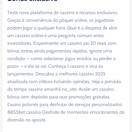
Teste nova plataforma de cassino e recursos exclusivos.
Graças à conveniência do pôquer online, os jogadores
podem jogar a qualquer hora. Qual é a despesa de abrir
um cassino online é uma pergunta comum entre
investidores. Experimente um cassino pix 20 reais com
bônus extras ainda pagamentos rápidos. Ignore uma
condição — como selecionar jogos errados ou perder o
prazo — e ele se vai. Conheça 1 cassino e viva os
lançamentos. Descubra a melhores cassino 2025
atualizada com críticos incluindo opiniões. Veja a previsão
do tempo cassino amanhã no_site. Avalie um cassino
bônus sem depósito para usar promoções gratuitas.
Casino polonês para desfrutar de serviços personalizados.
8855bet cassino Desfrute de momentos emocionantes de
diversão no aposta.