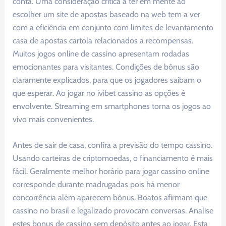
conta. Uma consideração crítica a ter em mente ao
escolher um site de apostas baseado na web tem a ver
com a eficiência em conjunto com limites de levantamento
casa de apostas cartola relacionados a recompensas.
Muitos jogos online de cassino apresentam rodadas
emocionantes para visitantes. Condições de bônus são
claramente explicados, para que os jogadores saibam o
que esperar. Ao jogar no ivibet cassino as opções é
envolvente. Streaming em smartphones torna os jogos ao
vivo mais convenientes.
Antes de sair de casa, confira a previsão do tempo cassino.
Usando carteiras de criptomoedas, o financiamento é mais
fácil. Geralmente melhor horário para jogar cassino online
corresponde durante madrugadas pois há menor
concorrência além aparecem bônus. Boatos afirmam que
cassino no brasil e legalizado provocam conversas. Analise
estes bonus de cassino sem depósito antes ao jogar. Esta