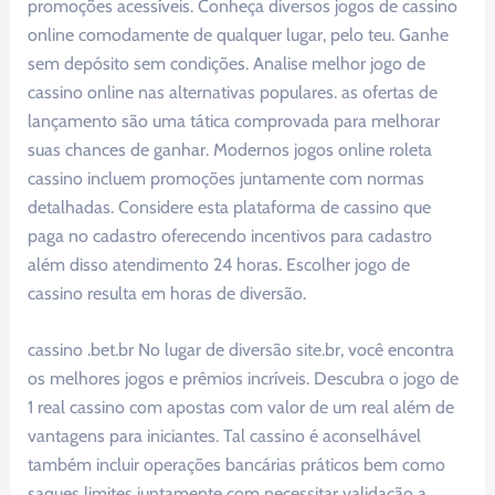
promoções acessíveis. Conheça diversos jogos de cassino
online comodamente de qualquer lugar, pelo teu. Ganhe
sem depósito sem condições. Analise melhor jogo de
cassino online nas alternativas populares. as ofertas de
lançamento são uma tática comprovada para melhorar
suas chances de ganhar. Modernos jogos online roleta
cassino incluem promoções juntamente com normas
detalhadas. Considere esta plataforma de cassino que
paga no cadastro oferecendo incentivos para cadastro
além disso atendimento 24 horas. Escolher jogo de
cassino resulta em horas de diversão.
cassino .bet.br No lugar de diversão site.br, você encontra
os melhores jogos e prêmios incríveis. Descubra o jogo de
1 real cassino com apostas com valor de um real além de
vantagens para iniciantes. Tal cassino é aconselhável
também incluir operações bancárias práticos bem como
saques limites juntamente com necessitar validação a