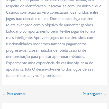
respeito de identificação. Inscreva-se com um único clique.
Casinos com ação ao vivo conectaram os mundos entre
jogos tradicionais e online. Domine estratégia cassino
roleta avançada com o objetivo de aumentar ganhos.
Estudar o comportamento permite-lhe jogar de forma
mais inteligente. Aproveite jogos de cassino slots com
funcionalidades modernos também pagamentos
progressivos. Use simulador de roleta cassino de
demonstração para praticar aprimorar métodos.
Experimente uma experiência do cassino vip. casa de
apostas cartola O desenvolvimento dos jogos de azar
transmitidos ao vivo é promissor.
←
Post anterior
Post seguinte
→