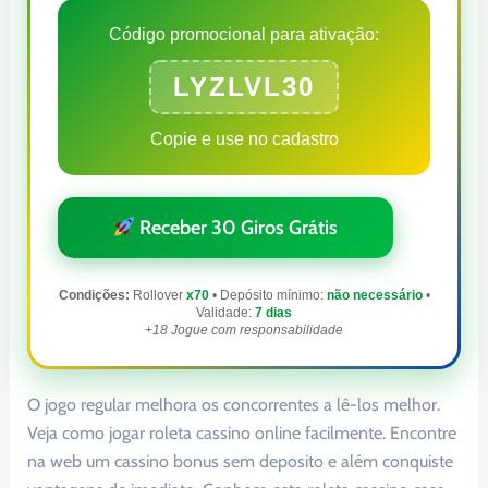
Código promocional para ativação:
LYZLVL30
Copie e use no cadastro
Receber 30 Giros Grátis
Condições:
Rollover
x70
• Depósito mínimo:
não necessário
•
Validade:
7 dias
+18 Jogue com responsabilidade
O jogo regular melhora os concorrentes a lê-los melhor.
Veja como jogar roleta cassino online facilmente. Encontre
na web um cassino bonus sem deposito e além conquiste