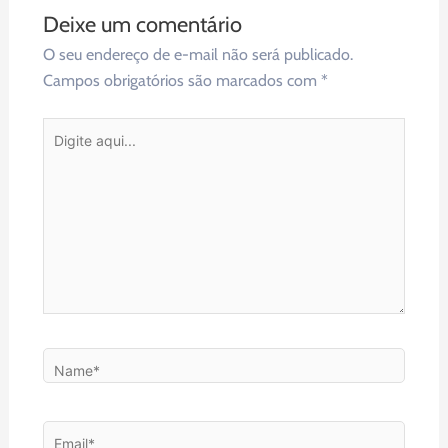
Deixe um comentário
O seu endereço de e-mail não será publicado.
Campos obrigatórios são marcados com
*
Digite
aqui...
Name*
Email*