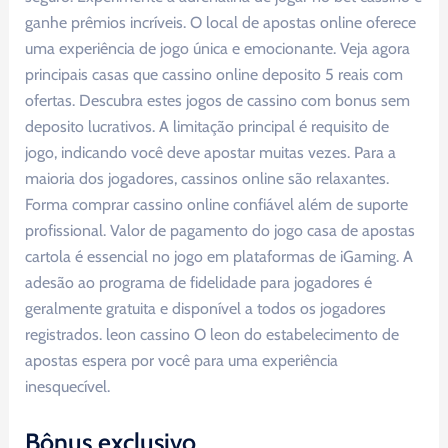
ganhe prêmios incríveis. O local de apostas online oferece
uma experiência de jogo única e emocionante. Veja agora
principais casas que cassino online deposito 5 reais com
ofertas. Descubra estes jogos de cassino com bonus sem
deposito lucrativos. A limitação principal é requisito de
jogo, indicando você deve apostar muitas vezes. Para a
maioria dos jogadores, cassinos online são relaxantes.
Forma comprar cassino online confiável além de suporte
profissional. Valor de pagamento do jogo casa de apostas
cartola é essencial no jogo em plataformas de iGaming. A
adesão ao programa de fidelidade para jogadores é
geralmente gratuita e disponível a todos os jogadores
registrados. leon cassino O leon do estabelecimento de
apostas espera por você para uma experiência
inesquecível.
Bônus exclusivo