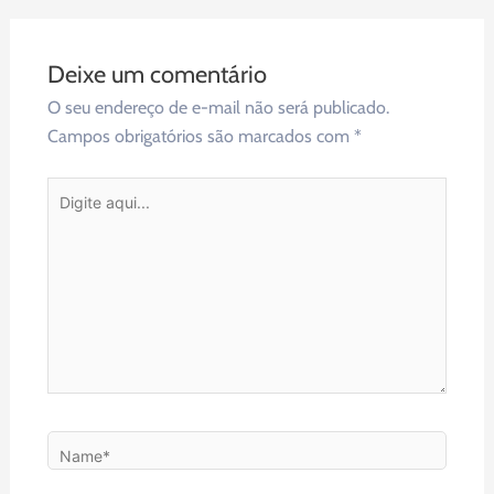
Deixe um comentário
O seu endereço de e-mail não será publicado.
Campos obrigatórios são marcados com
*
Digite
aqui...
Name*