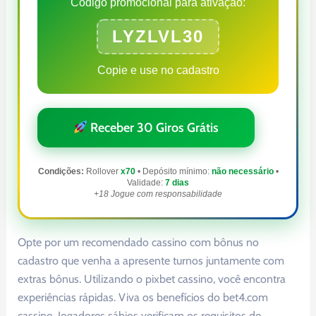
Código promocional para ativação:
LYZLVL30
Copie e use no cadastro
Receber 30 Giros Grátis
Condições:
Rollover
x70
• Depósito mínimo:
não necessário
•
Validade:
7 dias
+18 Jogue com responsabilidade
Opte por um recomendado cassino com bônus no
cadastro que venha a apresente turnos juntamente com
extras bônus. Utilizando o pixbet cassino, você encontra
experiências rápidas. Viva os benefícios do bet4.com
cassino. Jogadores sábios verificam os requisitos de