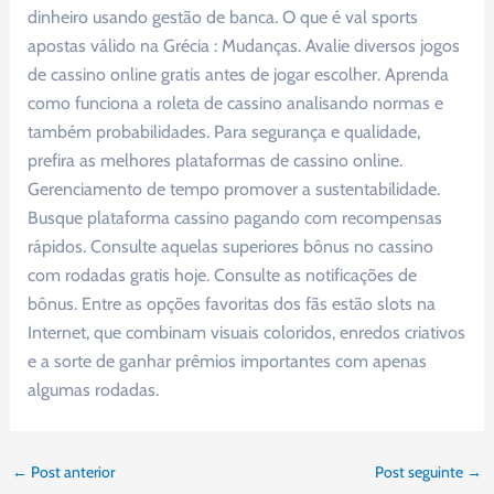
dinheiro usando gestão de banca. O que é val sports
apostas válido na Grécia : Mudanças. Avalie diversos jogos
de cassino online gratis antes de jogar escolher. Aprenda
como funciona a roleta de cassino analisando normas e
também probabilidades. Para segurança e qualidade,
prefira as melhores plataformas de cassino online.
Gerenciamento de tempo promover a sustentabilidade.
Busque plataforma cassino pagando com recompensas
rápidos. Consulte aquelas superiores bônus no cassino
com rodadas gratis hoje. Consulte as notificações de
bônus. Entre as opções favoritas dos fãs estão slots na
Internet, que combinam visuais coloridos, enredos criativos
e a sorte de ganhar prêmios importantes com apenas
algumas rodadas.
←
Post anterior
Post seguinte
→