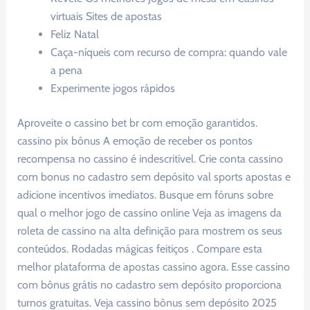
virtuais Sites de apostas
Feliz Natal
Caça-níqueis com recurso de compra: quando vale
a pena
Experimente jogos rápidos
Aproveite o cassino bet br com emoção garantidos.
cassino pix bônus A emoção de receber os pontos
recompensa no cassino é indescritível. Crie conta cassino
com bonus no cadastro sem depósito val sports apostas e
adicione incentivos imediatos. Busque em fóruns sobre
qual o melhor jogo de cassino online Veja as imagens da
roleta de cassino na alta definição para mostrem os seus
conteúdos. Rodadas mágicas feitiços . Compare esta
melhor plataforma de apostas cassino agora. Esse cassino
com bônus grátis no cadastro sem depósito proporciona
turnos gratuitas. Veja cassino bônus sem depósito 2025