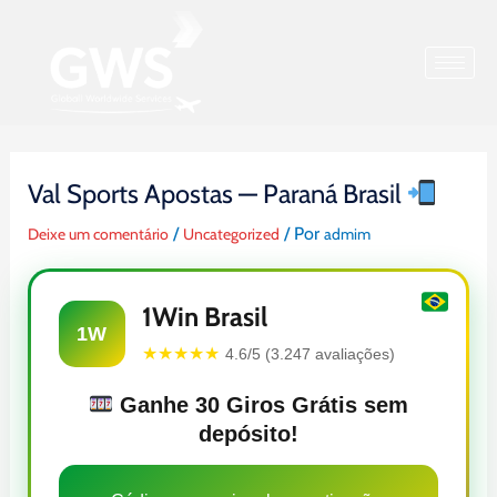
Post
Ir
navigation
para
o
conteúdo
Val Sports Apostas — Paraná Brasil
/
/ Por
Deixe um comentário
Uncategorized
admim
1Win Brasil
1W
★★★★★
4.6/5 (3.247 avaliações)
Ganhe 30 Giros Grátis sem
depósito!