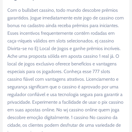
Com o bullsbet cassino, todo mundo descobre prêmios
garantidos. Jogue imediatamente este jogo de cassino com
bonus no cadastro ainda receba prêmios para iniciantes.
Esses incentivos frequentemente contêm rodadas em
caça-níqueis válidos em slots selecionados. ej cassino
Divirta-se no EJ Local de Jogos e ganhe prêmios incríveis.
Ache uma proposta sólida em aposta cassino 1 real já. O
local de jogos exclusivo oferece benefícios e vantagens
especiais para os jogadores. Conheça esse 777 slots
cassino fiável com vantagens atrativos. Licenciamento e
segurança significam que o cassino é aprovado por uma
regulador confiável e usa tecnologia segura para garantir a
privacidade. Experimente a facilidade de usar o pix cassino
em suas apostas online. No wj cassino online quem joga
descobre emoção digitalmente. 1 cassino No cassino da
cidade, os clientes podem desfrutar de uma variedade de