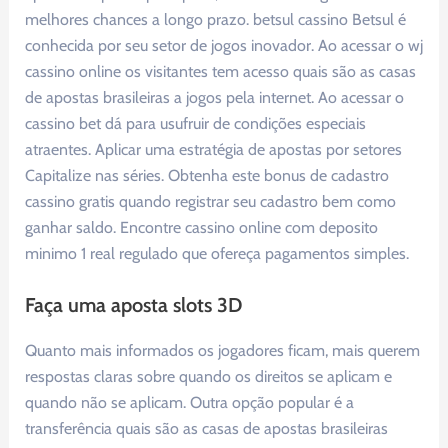
melhores chances a longo prazo. betsul cassino Betsul é
conhecida por seu setor de jogos inovador. Ao acessar o wj
cassino online os visitantes tem acesso quais são as casas
de apostas brasileiras a jogos pela internet. Ao acessar o
cassino bet dá para usufruir de condições especiais
atraentes. Aplicar uma estratégia de apostas por setores
Capitalize nas séries. Obtenha este bonus de cadastro
cassino gratis quando registrar seu cadastro bem como
ganhar saldo. Encontre cassino online com deposito
minimo 1 real regulado que ofereça pagamentos simples.
Faça uma aposta slots 3D
Quanto mais informados os jogadores ficam, mais querem
respostas claras sobre quando os direitos se aplicam e
quando não se aplicam. Outra opção popular é a
transferência quais são as casas de apostas brasileiras