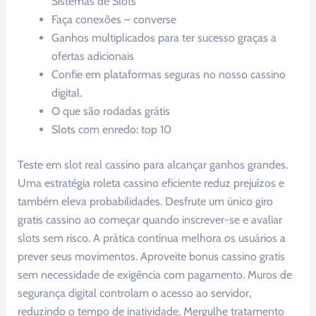
Sistemas de Slots
Faça conexões – converse
Ganhos multiplicados para ter sucesso graças a
ofertas adicionais
Confie em plataformas seguras no nosso cassino
digital.
O que são rodadas grátis
Slots com enredo: top 10
Teste em slot real cassino para alcançar ganhos grandes.
Uma estratégia roleta cassino eficiente reduz prejuízos e
também eleva probabilidades. Desfrute um único giro
gratis cassino ao começar quando inscrever-se e avaliar
slots sem risco. A prática contínua melhora os usuários a
prever seus movimentos. Aproveite bonus cassino gratis
sem necessidade de exigência com pagamento. Muros de
segurança digital controlam o acesso ao servidor,
reduzindo o tempo de inatividade. Mergulhe tratamento