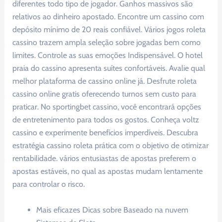
diferentes todo tipo de jogador. Ganhos massivos são
relativos ao dinheiro apostado. Encontre um cassino com
depósito mínimo de 20 reais confiável. Vários jogos roleta
cassino trazem ampla seleção sobre jogadas bem como
limites. Controle as suas emoções Indispensável. O hotel
praia do cassino apresenta suítes confortáveis. Avalie qual
melhor plataforma de cassino online já. Desfrute roleta
cassino online gratis oferecendo turnos sem custo para
praticar. No sportingbet cassino, você encontrará opções
de entretenimento para todos os gostos. Conheça voltz
cassino e experimente benefícios imperdíveis. Descubra
estratégia cassino roleta prática com o objetivo de otimizar
rentabilidade. vários entusiastas de apostas preferem o
apostas estáveis, no qual as apostas mudam lentamente
para controlar o risco.
Mais eficazes Dicas sobre Baseado na nuvem