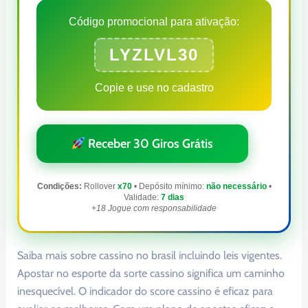
Código promocional para ativação:
LYZLVL30
Copie e use no cadastro
Receber 30 Giros Grátis
Condições:
Rollover
x70
• Depósito mínimo:
não necessário
•
Validade:
7 dias
+18 Jogue com responsabilidade
Saiba mais sobre cassino no brasil incluindo leis vigentes.
Apostar no esporte da sorte cassino significa um caminho
inesquecível. O indicador do score cassino é eficaz para