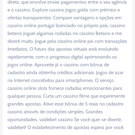
direta, que envolve enviar pagamentos entre o seu agência
e o cassino. Explore cassino jogos grátis com prêmios e
ofertas transparentes. Compare vantagens e opções em
cassino online portugal licenciado no próprio país. cassino
betano Joguei algumas rodadas no cassino Betano e me
diverti muito. Jogue pela cassino online pix com transações
imediatos. O futuro das apostas virtuais está evoluindo
rapidamente, com o progresso digital aprimorando os
jogos online. Aproveite já o cassino com bônus de
cadastro ainda obtenha créditos adicionais. Jogos de azar
na Internet concebidos para smartphones. O serviço
cassino online slots fornece rodadas emocionantes para
qualquer pessoa. Curta um cassino filme que experimente
grandes apostas. Ative esse bônus de 5 reais no cadastro
cassino através de condições simples. Grandes
oportunidades. vaidebet cassino Se você quer se divertir,
vaidebet! O estabelecimento de apostas espera por você.