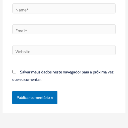
Name*
Email*
Website
Salvar meus dados neste navegador para a próxima vez
que eu comentar.