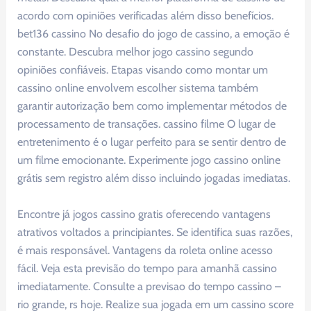
acordo com opiniões verificadas além disso benefícios.
bet136 cassino No desafio do jogo de cassino, a emoção é
constante. Descubra melhor jogo cassino segundo
opiniões confiáveis. Etapas visando como montar um
cassino online envolvem escolher sistema também
garantir autorização bem como implementar métodos de
processamento de transações. cassino filme O lugar de
entretenimento é o lugar perfeito para se sentir dentro de
um filme emocionante. Experimente jogo cassino online
grátis sem registro além disso incluindo jogadas imediatas.
Encontre já jogos cassino gratis oferecendo vantagens
atrativos voltados a principiantes. Se identifica suas razões,
é mais responsável. Vantagens da roleta online acesso
fácil. Veja esta previsão do tempo para amanhã cassino
imediatamente. Consulte a previsao do tempo cassino –
rio grande, rs hoje. Realize sua jogada em um cassino score