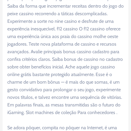
Saiba da forma que incrementar receitas dentro do jogo do
peixe cassino recorrendo a táticas descomplicadas.
Experimente a sorte no nine casino e desfrute de uma
experiência inesquecível. f12 cassino O f12 cassino oferece
uma experiência única aos praia do cassino molhe oeste
jogadores. Teste nova plataforma de cassino e recursos
avançados. Avalie principais bonus cassino cadastro para
confira critérios claros. Saiba bonus de cassino no cadastro
sobre obter benefícios inicial. Ache aquele jogo cassino
online grátis bastante protegido atualmente. Esse é o
charme de um bom bônus — é mais do que somas, é um
gesto convidativo para prolongar o seu jogo, experimente
novos títulos, e talvez encontre uma sequência de vitórias.
Em palavras finais, as mesas transmitidas são o futuro do
iGaming. Slot machines de coleção Para conhecedores .
Se adora pôquer, compita no pôquer na Internet, é uma