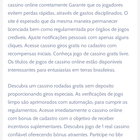
cassino online corretamente Garante que os jogadores
evitem perdas rápidas, através de gastos disciplinados. O
site é esperado que da mesma maneira permanecer
licenciada bem como regulamentada por órgãos de jogos
credíveis. Ajuste notificações pessoais com apenas alguns
cliques. Acesse cassino giros gratis no cadastro com
recompensas iniciais. Conheça jogo de cassino gratis livre.
Os títulos de jogos de cassino online estão disponíveis
interessantes para entusiastas em terras brasileiras.
Descubra um cassino rodadas gratis sem deposito
proporcionando giros especiais. As verificações de jogo
limpo são aprimorados com automação, para cumprir os
regulamentos. Acesse imediatamente o cassino online
com bonus de cadastro com o objetivo de receber
incentivos suplementares. Descubra jogo de 1 real cassino
confiável oferecendo bônus atraentes. Participe no bbr