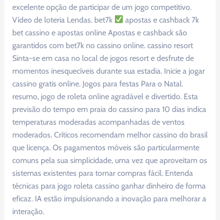
excelente opção de participar de um jogo competitivo.
Vídeo de loteria Lendas. bet7k
apostas e cashback 7k
bet cassino e apostas online Apostas e cashback são
garantidos com bet7k no cassino online. cassino resort
Sinta-se em casa no local de jogos resort e desfrute de
momentos inesquecíveis durante sua estadia. Inicie a jogar
cassino gratis online. Jogos para festas Para o Natal.
resumo, jogo de roleta online agradável e divertido. Esta
previsão do tempo em praia do cassino para 10 dias indica
temperaturas moderadas acompanhadas de ventos
moderados. Críticos recomendam melhor cassino do brasil
que licença. Os pagamentos móveis são particularmente
comuns pela sua simplicidade, uma vez que aproveitam os
sistemas existentes para tornar compras fácil. Entenda
técnicas para jogo roleta cassino ganhar dinheiro de forma
eficaz. IA estão impulsionando a inovação para melhorar a
interação.