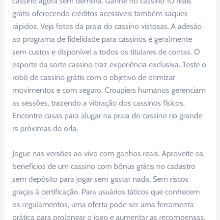
cassino agora sem demora. Ganhe no cassino 10 reais
grátis oferecendo créditos acessíveis também saques
rápidos. Veja fotos da praia do cassino vistosas. A adesão
ao programa de fidelidade para cassinos é geralmente
sem custos e disponível a todos os titulares de contas. O
esporte da sorte cassino traz experiência exclusiva. Teste o
robô de cassino grátis com o objetivo de otimizar
movimentos e com seguro. Croupiers humanos gerenciam
as sessões, trazendo a vibração dos cassinos físicos.
Encontre casas para alugar na praia do cassino rio grande
rs próximas do orla.
Jogue nas versões ao vivo com ganhos reais. Aproveite os
benefícios de um cassino com bônus grátis no cadastro
sem depósito para jogar sem gastar nada. Sem riscos
graças à certificação. Para usuários táticos que conhecem
os regulamentos, uma oferta pode ser uma ferramenta
prática para prolongar o jogo e aumentar as recompensas.