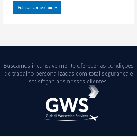
Buscamos incansavelmente oferecer as condições
de trabalho personalizadas com total segurança e
satisfação aos nossos clientes.