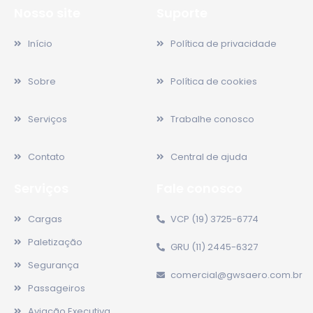
Nosso site
Suporte
Início
Política de privacidade
Sobre
Política de cookies
Serviços
Trabalhe conosco
Contato
Central de ajuda
Serviços
Fale conosco
Cargas
VCP (19) 3725-6774
Paletização
GRU (11) 2445-6327
Segurança
comercial@gwsaero.com.br
Passageiros
Aviação Executiva