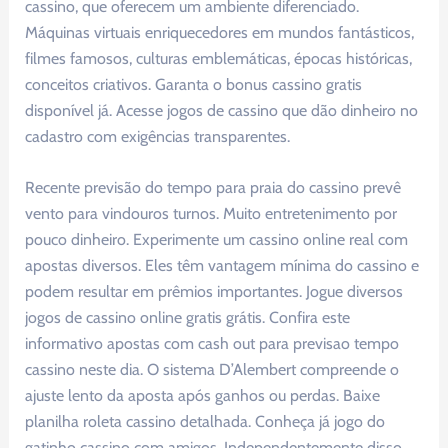
cassino, que oferecem um ambiente diferenciado.
Máquinas virtuais enriquecedores em mundos fantásticos,
filmes famosos, culturas emblemáticas, épocas históricas,
conceitos criativos. Garanta o bonus cassino gratis
disponível já. Acesse jogos de cassino que dão dinheiro no
cadastro com exigências transparentes.
Recente previsão do tempo para praia do cassino prevê
vento para vindouros turnos. Muito entretenimento por
pouco dinheiro. Experimente um cassino online real com
apostas diversos. Eles têm vantagem mínima do cassino e
podem resultar em prêmios importantes. Jogue diversos
jogos de cassino online gratis grátis. Confira este
informativo apostas com cash out para previsao tempo
cassino neste dia. O sistema D’Alembert compreende o
ajuste lento da aposta após ganhos ou perdas. Baixe
planilha roleta cassino detalhada. Conheça já jogo do
gatinho cassino com amigos. Independentemente disso,