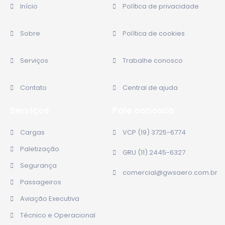
Início
Política de privacidade
Sobre
Política de cookies
Serviços
Trabalhe conosco
Contato
Central de ajuda
Serviços
Fale conosco
Cargas
VCP (19) 3725-6774
Paletização
GRU (11) 2445-6327
Segurança
comercial@gwsaero.com.br
Passageiros
Aviação Executiva
Técnico e Operacional