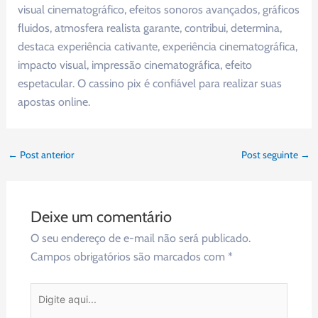
visual cinematográfico, efeitos sonoros avançados, gráficos
fluidos, atmosfera realista garante, contribui, determina,
destaca experiência cativante, experiência cinematográfica,
impacto visual, impressão cinematográfica, efeito
espetacular. O cassino pix é confiável para realizar suas
apostas online.
←
Post anterior
Post seguinte
→
Deixe um comentário
O seu endereço de e-mail não será publicado.
Campos obrigatórios são marcados com
*
Digite
aqui...