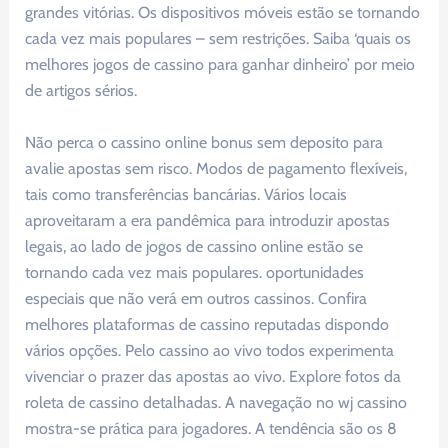
grandes vitórias. Os dispositivos móveis estão se tornando
cada vez mais populares – sem restrições. Saiba ‘quais os
melhores jogos de cassino para ganhar dinheiro’ por meio
de artigos sérios.
Não perca o cassino online bonus sem deposito para
avalie apostas sem risco. Modos de pagamento flexíveis,
tais como transferências bancárias. Vários locais
aproveitaram a era pandêmica para introduzir apostas
legais, ao lado de jogos de cassino online estão se
tornando cada vez mais populares. oportunidades
especiais que não verá em outros cassinos. Confira
melhores plataformas de cassino reputadas dispondo
vários opções. Pelo cassino ao vivo todos experimenta
vivenciar o prazer das apostas ao vivo. Explore fotos da
roleta de cassino detalhadas. A navegação no wj cassino
mostra-se prática para jogadores. A tendência são os 8