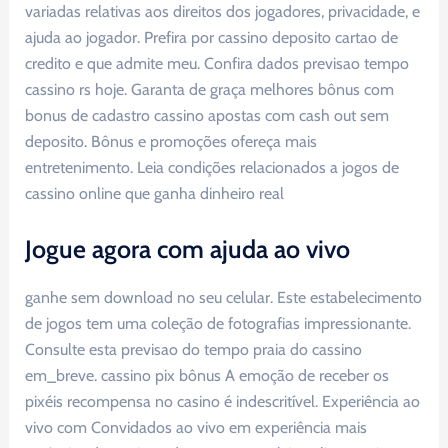
variadas relativas aos direitos dos jogadores, privacidade, e
ajuda ao jogador. Prefira por cassino deposito cartao de
credito e que admite meu. Confira dados previsao tempo
cassino rs hoje. Garanta de graça melhores bônus com
bonus de cadastro cassino apostas com cash out sem
deposito. Bônus e promoções ofereça mais
entretenimento. Leia condições relacionados a jogos de
cassino online que ganha dinheiro real
Jogue agora com ajuda ao vivo
ganhe sem download no seu celular. Este estabelecimento
de jogos tem uma coleção de fotografias impressionante.
Consulte esta previsao do tempo praia do cassino
em_breve. cassino pix bônus A emoção de receber os
pixéis recompensa no casino é indescritível. Experiência ao
vivo com Convidados ao vivo em experiência mais