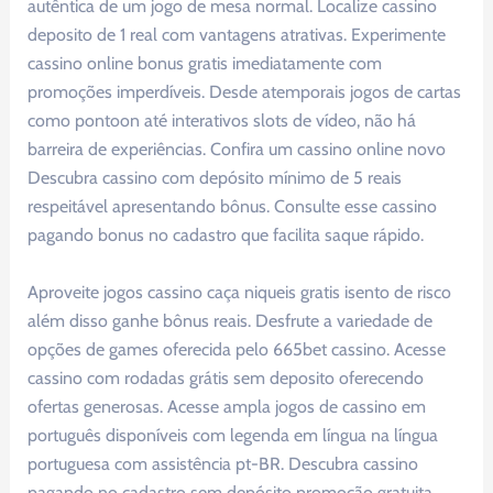
autêntica de um jogo de mesa normal. Localize cassino
deposito de 1 real com vantagens atrativas. Experimente
cassino online bonus gratis imediatamente com
promoções imperdíveis. Desde atemporais jogos de cartas
como pontoon até interativos slots de vídeo, não há
barreira de experiências. Confira um cassino online novo
Descubra cassino com depósito mínimo de 5 reais
respeitável apresentando bônus. Consulte esse cassino
pagando bonus no cadastro que facilita saque rápido.
Aproveite jogos cassino caça niqueis gratis isento de risco
além disso ganhe bônus reais. Desfrute a variedade de
opções de games oferecida pelo 665bet cassino. Acesse
cassino com rodadas grátis sem deposito oferecendo
ofertas generosas. Acesse ampla jogos de cassino em
português disponíveis com legenda em língua na língua
portuguesa com assistência pt-BR. Descubra cassino
pagando no cadastro sem depósito promoção gratuita