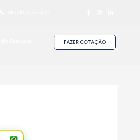
GRU (11) 2445-6327
ação Executiva
FAZER COTAÇÃO