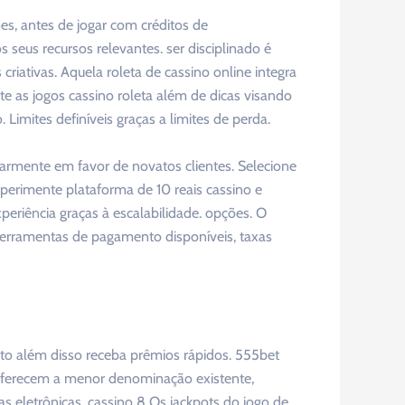
es, antes de jogar com créditos de
 seus recursos relevantes. ser disciplinado é
criativas. Aquela roleta de cassino online integra
e as jogos cassino roleta além de dicas visando
imites definíveis graças a limites de perda.
armente em favor de novatos clientes. Selecione
erimente plataforma de 10 reais cassino e
periência graças à escalabilidade. opções. O
s ferramentas de pagamento disponíveis, taxas
ito além disso receba prêmios rápidos. 555bet
s oferecem a menor denominação existente,
as eletrônicas. cassino 8 Os jackpots do jogo de