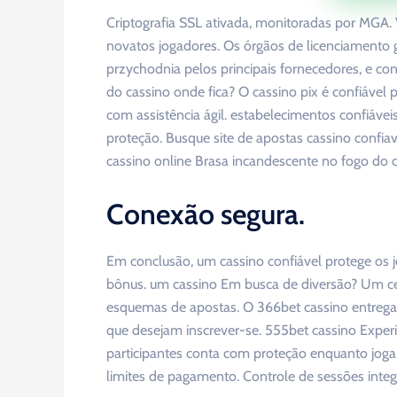
Criptografia SSL ativada, monitoradas por MGA. 
novatos jogadores. Os órgãos de licenciamento 
przychodnia pelos principais fornecedores, e co
do cassino onde fica? O cassino pix é confiável
com assistência ágil. estabelecimentos confiávei
proteção. Busque site de apostas cassino confiav
cassino online Brasa incandescente no fogo do c
Conexão segura.
Em conclusão, um cassino confiável protege os 
bônus. um cassino Em busca de diversão? Um cert
esquemas de apostas. O 366bet cassino entrega
que desejam inscrever-se. 555bet cassino Experi
participantes conta com proteção enquanto joga.
limites de pagamento. Controle de sessões integ