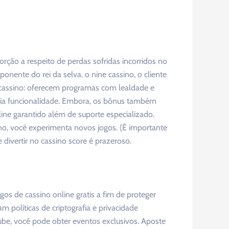
rção a respeito de perdas sofridas incorridos no
nente do rei da selva. o nine cassino, o cliente
 cassino: oferecem programas com lealdade e
nia funcionalidade. Embora, os bônus também
ine garantido além de suporte especializado.
no, você experimenta novos jogos. {É importante
divertir no cassino score é prazeroso.
os de cassino online gratis a fim de proteger
 políticas de criptografia e privacidade
lube, você pode obter eventos exclusivos. Aposte