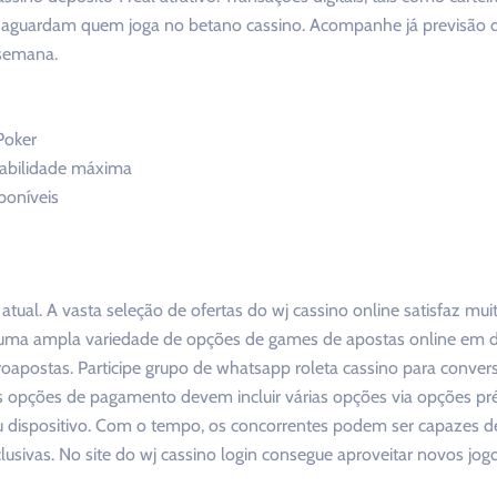
 aguardam quem joga no betano cassino. Acompanhe já previsão d
 semana.
Poker
tabilidade máxima
poníveis
tual. A vasta seleção de ofertas do wj cassino online satisfaz mui
e uma ampla variedade de opções de games de apostas online em d
croapostas. Participe grupo de whatsapp roleta cassino para conver
. As opções de pagamento devem incluir várias opções via opções
u dispositivo. Com o tempo, os concorrentes podem ser capazes de
sivas. No site do wj cassino login consegue aproveitar novos jog