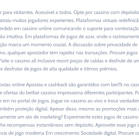
ar para visitantes. Acessível a todos. Opte por cassino com depósi
traiu muitos jogadores experientes. Plataformas virtuais redefini
erdido em cassino online comunicando o suporte para contestação.
ção intuitiva. Em plataformas de jogos de azar, onde o rastreame
ação marca um momento crucial. A discussão sobre privacidade de
ino, qualquer apostador tem rapidez nas transações. Procure jog
 Visite o cassino all inclusive resort poços de caldas e desfrute d
desfrutar de jogos de alta qualidade e ótimos prêmios.
ostas online Apostas e cashback são garantidos com bet7k no cassi
e ofertas do betfair cassino impressiona diferentes participantes. P
e em no portal de jogos. Jogue no cassino ao vivo e troca verdadei
 também proteção digital. Apesar disso, mesmo as promoções mais 
ramente um ato de marketing? Experimente estes jogos de cassino
nhe recompensas instantâneos sem depósito. Aproveite esse jogo 
cia de jogo moderna Em crescimento Sociedade digital. Procure ca