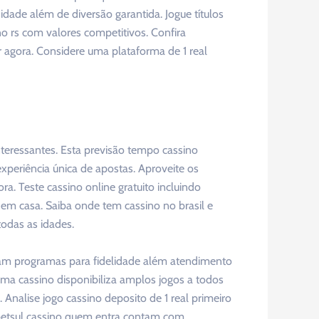
didade além de diversão garantida. Jogue títulos
no rs com valores competitivos. Confira
ar agora. Considere uma plataforma de 1 real
interessantes. Esta previsão tempo cassino
xperiência única de apostas. Aproveite os
a. Teste cassino online gratuito incluindo
 em casa. Saiba onde tem cassino no brasil e
todas as idades.
tam programas para fidelidade além atendimento
orma cassino disponibiliza amplos jogos a todos
 Analise jogo cassino deposito de 1 real primeiro
 betsul cassino quem entra contam com