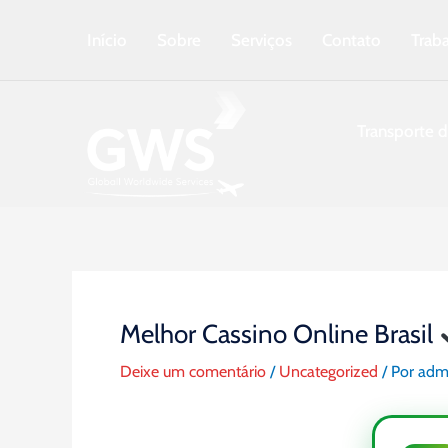
Ir
Post
para
navigation
Início
Sobre
Serviços
Contato
Trab
o
conteúdo
Transporte d
Melhor Cassino Online Brasil
Deixe um comentário
/
Uncategorized
/ Por
adm