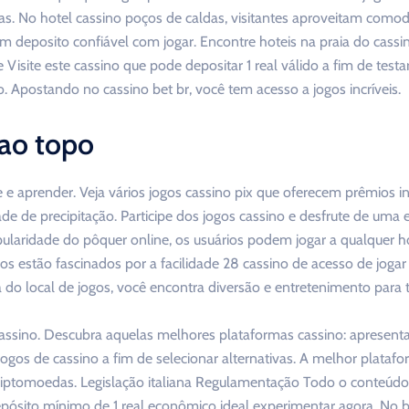
ápidas. No hotel cassino poços de caldas, visitantes aproveitam como
m deposito confiável com jogar. Encontre hoteis na praia do cassi
Visite este cassino que pode depositar 1 real válido a fim de test
o. Apostando no cassino bet br, você tem acesso a jogos incríveis.
ao topo
ine e aprender. Veja vários jogos cassino pix que oferecem prêmios 
e de precipitação. Participe dos jogos cassino e desfrute de uma e
ularidade do pôquer online, os usuários podem jogar a qualquer hor
os estão fascinados por a facilidade 28 cassino de acesso de jogar
la do local de jogos, você encontra diversão e entretenimento para 
cassino. Descubra aquelas melhores plataformas cassino: apresen
jogos de cassino a fim de selecionar alternativas. A melhor plataf
o criptomoedas. Legislação italiana Regulamentação Todo o conteúdo.
epósito mínimo de 1 real econômico ideal experimentar agora. No