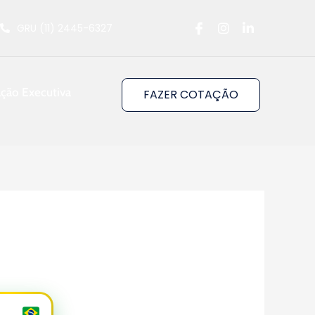
GRU (11) 2445-6327
ação Executiva
FAZER COTAÇÃO