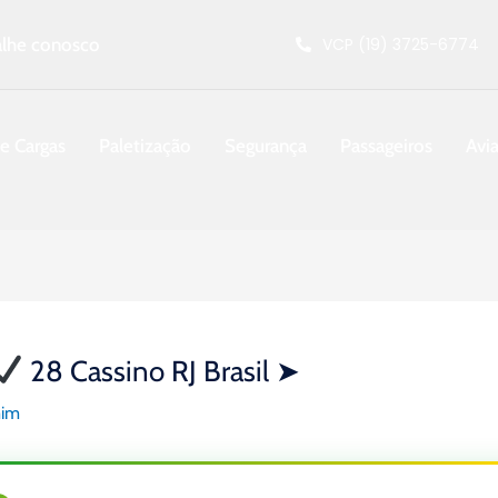
alhe conosco
VCP (19) 3725-6774
e Cargas
Paletização
Segurança
Passageiros
Avi
28 Cassino RJ Brasil ➤
im