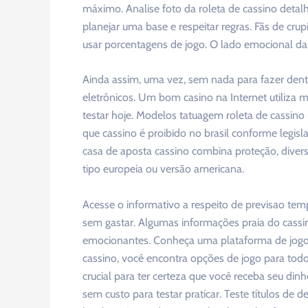
máximo. Analise foto da roleta de cassino detalh
planejar uma base e respeitar regras. Fãs de cru
usar porcentagens de jogo. O lado emocional das
Ainda assim, uma vez, sem nada para fazer dentro
eletrônicos. Um bom casino na Internet utiliza
testar hoje. Modelos tatuagem roleta de cassin
que cassino é proibido no brasil conforme legisla
casa de aposta cassino combina proteção, diver
tipo europeia ou versão americana.
Acesse o informativo a respeito de previsao tem
sem gastar. Algumas informações praia do cass
emocionantes. Conheça uma plataforma de jogo c
cassino, você encontra opções de jogo para tod
crucial para ter certeza que você receba seu din
sem custo para testar praticar. Teste títulos de