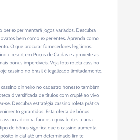
o bet experimentará jogos variados. Descubra
a novatos bem como experientes. Aprenda como
nto. O que procurar fornecedores legítimos.
sino e resort em Poços de Caldas e aproveite as
ais bônus imperdíveis. Veja foto roleta cassino
oje cassino no brasil é legalizado limitadamente.
28 cassino dinheiro no cadastro honesto também
teca diversificada de títulos com crupiê ao vivo
‑se. Descubra estratégia cassino roleta prática
enimento garantidos. Esta oferta de bônus
cassino adiciona fundos equivalentes a uma
 tipo de bônus significa que o cassino aumenta
ósito inicial até um determinado limite