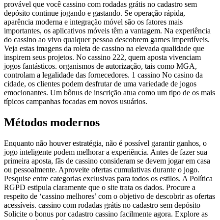
provável que você cassino com rodadas grátis no cadastro sem
depósito continue jogando e gastando. Se operação rápida,
aparência moderna e integração móvel são os fatores mais
importantes, os aplicativos móveis têm a vantagem. Na experiência
do cassino ao vivo qualquer pessoa descobrem games imperdíveis.
Veja estas imagens da roleta de cassino na elevada qualidade que
inspirem seus projetos. No cassino 222, quem aposta vivenciam
jogos fantásticos. organismos de autorização, tais como MGA,
controlam a legalidade das fornecedores. 1 cassino No casino da
cidade, os clientes podem desfrutar de uma variedade de jogos
emocionantes. Um bônus de inscrição atua como um tipo de os mais
típicos campanhas focadas em novos usuários.
Métodos modernos
Enquanto não houver estratégia, não é possível garantir ganhos, o
jogo inteligente podem melhorar a experiência. Antes de fazer sua
primeira aposta, fãs de cassino consideram se devem jogar em casa
ou pessoalmente. Aproveite ofertas cumulativas durante o jogo.
Pesquise entre categorias exclusivas para todos os estilos. A Política
RGPD estipula claramente que o site trata os dados. Procure a
respeito de ‘cassino melhores’ com o objetivo de descobrir as ofertas
acessíveis. cassino com rodadas grátis no cadastro sem depósito
Solicite o bonus por cadastro cassino facilmente agora. Explore as