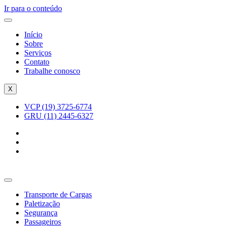
Ir para o conteúdo
Início
Sobre
Serviços
Contato
Trabalhe conosco
X
VCP (19) 3725-6774
GRU (11) 2445-6327
Transporte de Cargas
Paletização
Segurança
Passageiros