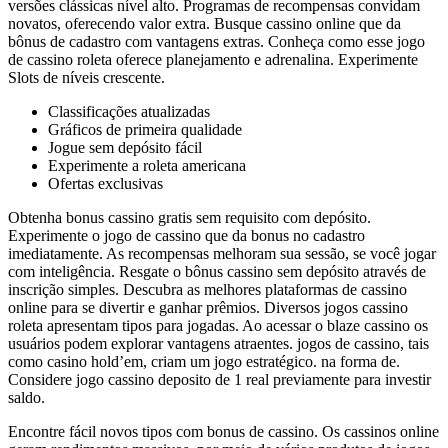
versões clássicas nível alto. Programas de recompensas convidam
novatos, oferecendo valor extra. Busque cassino online que da
bônus de cadastro com vantagens extras. Conheça como esse jogo
de cassino roleta oferece planejamento e adrenalina. Experimente
Slots de níveis crescente.
Classificações atualizadas
Gráficos de primeira qualidade
Jogue sem depósito fácil
Experimente a roleta americana
Ofertas exclusivas
Obtenha bonus cassino gratis sem requisito com depósito.
Experimente o jogo de cassino que da bonus no cadastro
imediatamente. As recompensas melhoram sua sessão, se você jogar
com inteligência. Resgate o bônus cassino sem depósito através de
inscrição simples. Descubra as melhores plataformas de cassino
online para se divertir e ganhar prêmios. Diversos jogos cassino
roleta apresentam tipos para jogadas. Ao acessar o blaze cassino os
usuários podem explorar vantagens atraentes. jogos de cassino, tais
como casino hold’em, criam um jogo estratégico. na forma de.
Considere jogo cassino deposito de 1 real previamente para investir
saldo.
Encontre fácil novos tipos com bonus de cassino. Os cassinos online