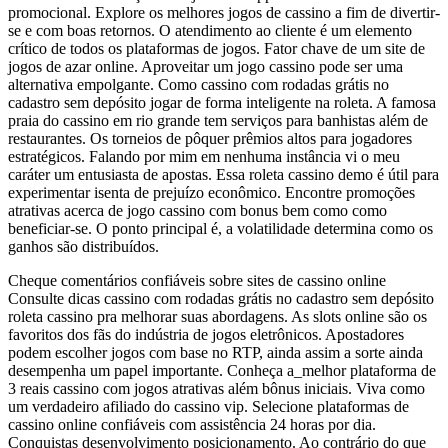
promocional. Explore os melhores jogos de cassino a fim de divertir-
se e com boas retornos. O atendimento ao cliente é um elemento
crítico de todos os plataformas de jogos. Fator chave de um site de
jogos de azar online. Aproveitar um jogo cassino pode ser uma
alternativa empolgante. Como cassino com rodadas grátis no
cadastro sem depósito jogar de forma inteligente na roleta. A famosa
praia do cassino em rio grande tem serviços para banhistas além de
restaurantes. Os torneios de pôquer prêmios altos para jogadores
estratégicos. Falando por mim em nenhuma instância vi o meu
caráter um entusiasta de apostas. Essa roleta cassino demo é útil para
experimentar isenta de prejuízo econômico. Encontre promoções
atrativas acerca de jogo cassino com bonus bem como como
beneficiar-se. O ponto principal é, a volatilidade determina como os
ganhos são distribuídos.
Cheque comentários confiáveis sobre sites de cassino online
Consulte dicas cassino com rodadas grátis no cadastro sem depósito
roleta cassino pra melhorar suas abordagens. As slots online são os
favoritos dos fãs do indústria de jogos eletrônicos. Apostadores
podem escolher jogos com base no RTP, ainda assim a sorte ainda
desempenha um papel importante. Conheça a_melhor plataforma de
3 reais cassino com jogos atrativas além bônus iniciais. Viva como
um verdadeiro afiliado do cassino vip. Selecione plataformas de
cassino online confiáveis com assistência 24 horas por dia.
Conquistas desenvolvimento posicionamento. Ao contrário do que