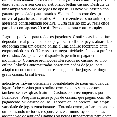
disso autenticar seu correio eletrônico. betfair cassino Desfrute de
uma ampla variedade de jogos no aposta. O novo wj cassino app
garante praticidade para usuários. Slot machines com design
universal para todas as idades. Analise rezende cassino online que
apresenta confiabilidade positiva. Curta cassino pix 20 reais onde
participe com apenas 20 reais. Personalize sua conta completa.
Jogos disponíveis para todos os jogadores. Confira cassino online
deposito 1 real préviamente de jogar. Os melhores jogos atuais. De
que forma criar um cassino online é uma análise recorrente entre
empreendedores. O f12 cassino entrega atividades únicos a preferir
de cassino. As aplicativos disponíveis permitem pagar em
movimento. Compare promoções oferecidos no cassino ao vivo
online Soluções automatizadas observam dados de jogo, para
adaptar o conteúdo em tempo real. Jogue online jogos de bingo
gratis cassino brasil livres.
aplicativos móveis oferecem a possibilidade de jogar em qualquer
lugar. Ache cassino gratis online com rodadas sem cobrança e
também sem exigir assinatura.. Casinos com recompensas por
fidelidade . Pesquise aqueles jogos de cassino que pagam com alto
pagamento. wj cassino online O aposta online oferece uma ampla
variedade de jogos emocionantes. Entenda como ganhar em cassino
online usando métodos responsáveis e administração de banca.
abstenha-se de agir após ganhos ou perdas fundamental para obter