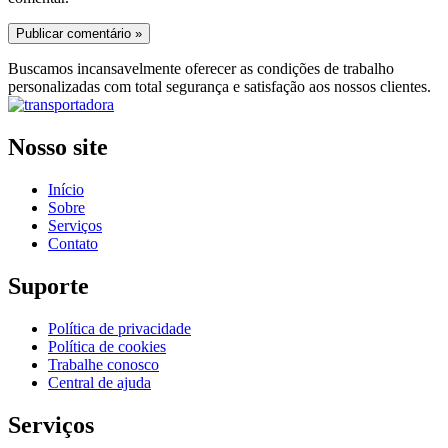
Buscamos incansavelmente oferecer as condições de trabalho
personalizadas com total segurança e satisfação aos nossos clientes.
Nosso site
Início
Sobre
Serviços
Contato
Suporte
Política de privacidade
Política de cookies
Trabalhe conosco
Central de ajuda
Serviços