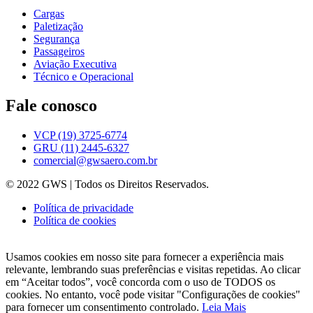
Cargas
Paletização
Segurança
Passageiros
Aviação Executiva
Técnico e Operacional
Fale conosco
VCP (19) 3725-6774
GRU (11) 2445-6327
comercial@gwsaero.com.br
© 2022 GWS | Todos os Direitos Reservados.
Política de privacidade
Política de cookies
Usamos cookies em nosso site para fornecer a experiência mais
relevante, lembrando suas preferências e visitas repetidas. Ao clicar
em “Aceitar todos”, você concorda com o uso de TODOS os
cookies. No entanto, você pode visitar "Configurações de cookies"
para fornecer um consentimento controlado.
Leia Mais