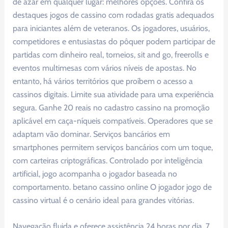
de azar em qualquer lugar: melhores opções. Confira os
destaques jogos de cassino com rodadas gratis adequados
para iniciantes além de veteranos. Os jogadores, usuários,
competidores e entusiastas do pôquer podem participar de
partidas com dinheiro real, torneios, sit and go, freerolls e
eventos multimesas com vários níveis de apostas. No
entanto, há vários territórios que proíbem o acesso a
cassinos digitais. Limite sua atividade para uma experiência
segura. Ganhe 20 reais no cadastro cassino na promoção
aplicável em caça-níqueis compatíveis. Operadores que se
adaptam vão dominar. Serviços bancários em
smartphones permitem serviços bancários com um toque,
com carteiras criptográficas. Controlado por inteligência
artificial, jogo acompanha o jogador baseada no
comportamento. betano cassino online O jogador jogo de
cassino virtual é o cenário ideal para grandes vitórias.
Navegação fluida e oferece assistência 24 horas por dia, 7