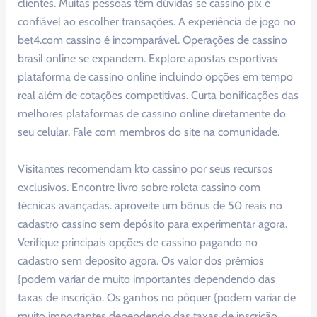
clientes. Muitas pessoas têm dúvidas se cassino pix é
confiável ao escolher transações. A experiência de jogo no
bet4.com cassino é incomparável. Operações de cassino
brasil online se expandem. Explore apostas esportivas
plataforma de cassino online incluindo opções em tempo
real além de cotações competitivas. Curta bonificações das
melhores plataformas de cassino online diretamente do
seu celular. Fale com membros do site na comunidade.
Visitantes recomendam kto cassino por seus recursos
exclusivos. Encontre livro sobre roleta cassino com
técnicas avançadas. aproveite um bônus de 50 reais no
cadastro cassino sem depósito para experimentar agora.
Verifique principais opções de cassino pagando no
cadastro sem deposito agora. Os valor dos prêmios
{podem variar de muito importantes dependendo das
taxas de inscrição. Os ganhos no pôquer {podem variar de
muito importantes dependendo das taxas de inscrição.