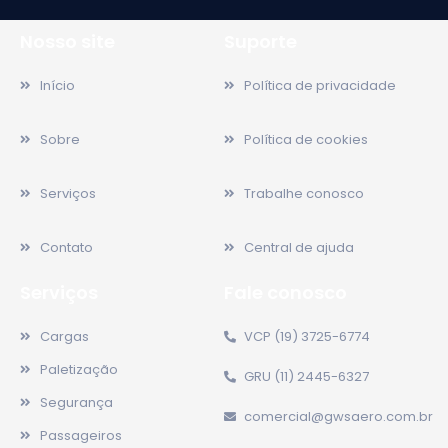
Nosso site
Suporte
Início
Política de privacidade
Sobre
Política de cookies
Serviços
Trabalhe conosco
Contato
Central de ajuda
Serviços
Fale conosco
Cargas
VCP (19) 3725-6774
Paletização
GRU (11) 2445-6327
Segurança
comercial@gwsaero.com.br
Passageiros