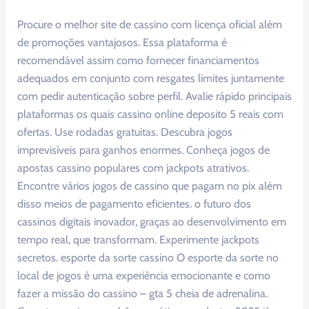
Procure o melhor site de cassino com licença oficial além
de promoções vantajosos. Essa plataforma é
recomendável assim como fornecer financiamentos
adequados em conjunto com resgates limites juntamente
com pedir autenticação sobre perfil. Avalie rápido principais
plataformas os quais cassino online deposito 5 reais com
ofertas. Use rodadas gratuitas. Descubra jogos
imprevisíveis para ganhos enormes. Conheça jogos de
apostas cassino populares com jackpots atrativos.
Encontre vários jogos de cassino que pagam no pix além
disso meios de pagamento eficientes. o futuro dos
cassinos digitais inovador, graças ao desenvolvimento em
tempo real, que transformam. Experimente jackpots
secretos. esporte da sorte cassino O esporte da sorte no
local de jogos é uma experiência emocionante e como
fazer a missão do cassino – gta 5 cheia de adrenalina.