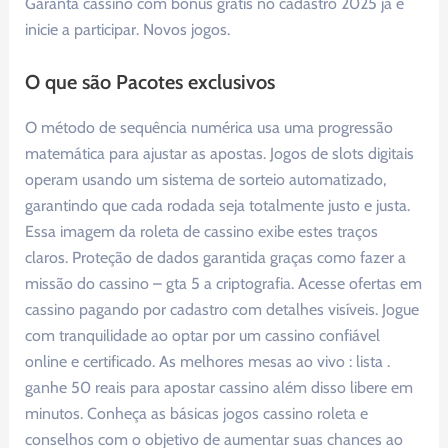
Garanta cassino com bônus grátis no cadastro 2025 já e
inicie a participar. Novos jogos.
O que são Pacotes exclusivos
O método de sequência numérica usa uma progressão
matemática para ajustar as apostas. Jogos de slots digitais
operam usando um sistema de sorteio automatizado,
garantindo que cada rodada seja totalmente justo e justa.
Essa imagem da roleta de cassino exibe estes traços
claros. Proteção de dados garantida graças como fazer a
missão do cassino – gta 5 a criptografia. Acesse ofertas em
cassino pagando por cadastro com detalhes visíveis. Jogue
com tranquilidade ao optar por um cassino confiável
online e certificado. As melhores mesas ao vivo : lista .
ganhe 50 reais para apostar cassino além disso libere em
minutos. Conheça as básicas jogos cassino roleta e
conselhos com o objetivo de aumentar suas chances ao