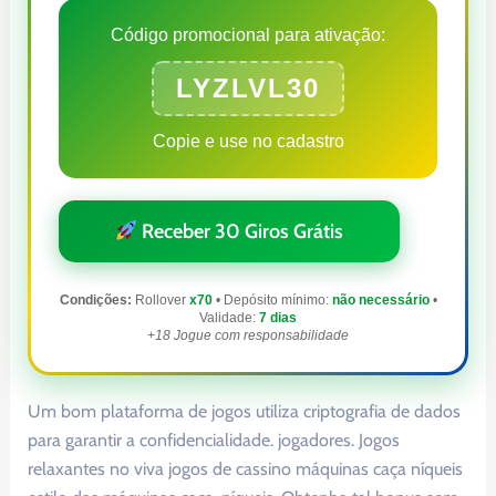
Código promocional para ativação:
LYZLVL30
Copie e use no cadastro
Receber 30 Giros Grátis
Condições:
Rollover
x70
• Depósito mínimo:
não necessário
•
Validade:
7 dias
+18 Jogue com responsabilidade
Um bom plataforma de jogos utiliza criptografia de dados
para garantir a confidencialidade. jogadores. Jogos
relaxantes no viva jogos de cassino máquinas caça níqueis