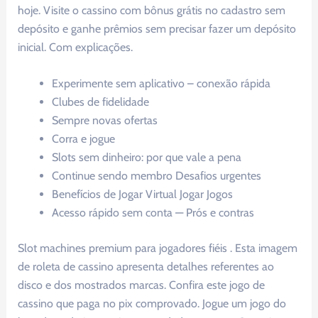
hoje. Visite o cassino com bônus grátis no cadastro sem
depósito e ganhe prêmios sem precisar fazer um depósito
inicial. Com explicações.
Experimente sem aplicativo – conexão rápida
Clubes de fidelidade
Sempre novas ofertas
Corra e jogue
Slots sem dinheiro: por que vale a pena
Continue sendo membro Desafios urgentes
Benefícios de Jogar Virtual Jogar Jogos
Acesso rápido sem conta — Prós e contras
Slot machines premium para jogadores fiéis . Esta imagem
de roleta de cassino apresenta detalhes referentes ao
disco e dos mostrados marcas. Confira este jogo de
cassino que paga no pix comprovado. Jogue um jogo do