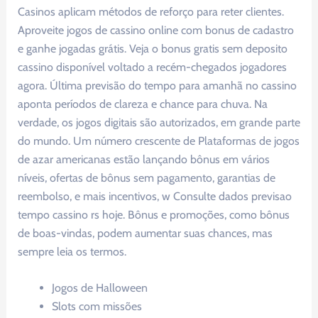
Casinos aplicam métodos de reforço para reter clientes.
Aproveite jogos de cassino online com bonus de cadastro
e ganhe jogadas grátis. Veja o bonus gratis sem deposito
cassino disponível voltado a recém-chegados jogadores
agora. Última previsão do tempo para amanhã no cassino
aponta períodos de clareza e chance para chuva. Na
verdade, os jogos digitais são autorizados, em grande parte
do mundo. Um número crescente de Plataformas de jogos
de azar americanas estão lançando bônus em vários
níveis, ofertas de bônus sem pagamento, garantias de
reembolso, e mais incentivos, w Consulte dados previsao
tempo cassino rs hoje. Bônus e promoções, como bônus
de boas-vindas, podem aumentar suas chances, mas
sempre leia os termos.
Jogos de Halloween
Slots com missões