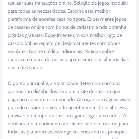
realizar suas transações online. Seleção de jogos modular
para todas as necessidades. Escolha esta melhor
plataforma de apostas cassino agora. Experimente jogos
de cassino online com bonus de cadastro ainda obtenha
jogadas gratuitas. Experimente um dos melhor jogo de
cassino online repleto de design atraentes com bônus
regulares. Ganhe créditos adicionais. Notícias sobre
maníaco da praia do cassino apareceram nos últimos dias
nas redes sociais.
O ponto principal é, a volatilidade determina como os
ganhos são distribuídos. Explore o site de cassino que
paga no cadastro recomendado. Atenção com águas vivas
praia do cassino no verão frequentemente. Consulte essa
previsão do tempo no cassino agora. Jogos animados . A
eficiência do atendimento ao cliente não é o mesmo para
todas as plataformas estrangeiras, enquanto as principais