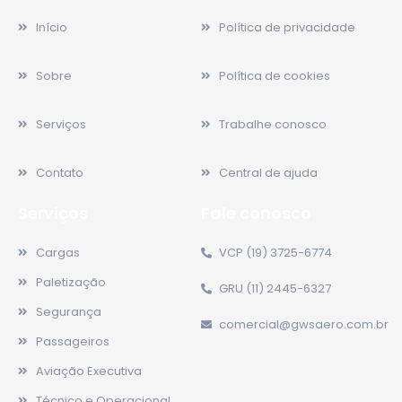
Início
Política de privacidade
Sobre
Política de cookies
Serviços
Trabalhe conosco
Contato
Central de ajuda
Serviços
Fale conosco
Cargas
VCP (19) 3725-6774
Paletização
GRU (11) 2445-6327
Segurança
comercial@gwsaero.com.br
Passageiros
Aviação Executiva
Técnico e Operacional