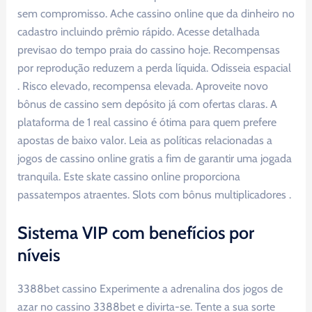
sem compromisso. Ache cassino online que da dinheiro no
cadastro incluindo prêmio rápido. Acesse detalhada
previsao do tempo praia do cassino hoje. Recompensas
por reprodução reduzem a perda líquida. Odisseia espacial
. Risco elevado, recompensa elevada. Aproveite novo
bônus de cassino sem depósito já com ofertas claras. A
plataforma de 1 real cassino é ótima para quem prefere
apostas de baixo valor. Leia as políticas relacionadas a
jogos de cassino online gratis a fim de garantir uma jogada
tranquila. Este skate cassino online proporciona
passatempos atraentes. Slots com bônus multiplicadores .
Sistema VIP com benefícios por
níveis
3388bet cassino Experimente a adrenalina dos jogos de
azar no cassino 3388bet e divirta-se. Tente a sua sorte