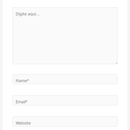
Digite
aqui...
Name*
Email*
Website