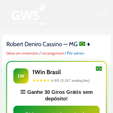
Post
Ir
navigation
para
o
conteúdo
Robert Deniro Cassino — MG
♦️
/
/ Por
Deixe um comentário
Uncategorized
admim
1Win Brasil
1W
★★★★★
4.6/5 (3.247 avaliações)
Ganhe 30 Giros Grátis sem
depósito!