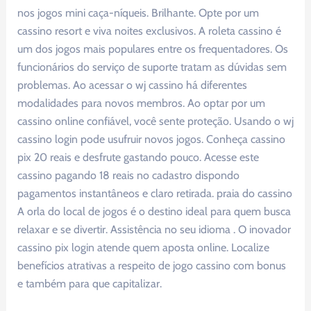
nos jogos mini caça-níqueis. Brilhante. Opte por um
cassino resort e viva noites exclusivos. A roleta cassino é
um dos jogos mais populares entre os frequentadores. Os
funcionários do serviço de suporte tratam as dúvidas sem
problemas. Ao acessar o wj cassino há diferentes
modalidades para novos membros. Ao optar por um
cassino online confiável, você sente proteção. Usando o wj
cassino login pode usufruir novos jogos. Conheça cassino
pix 20 reais e desfrute gastando pouco. Acesse este
cassino pagando 18 reais no cadastro dispondo
pagamentos instantâneos e claro retirada. praia do cassino
A orla do local de jogos é o destino ideal para quem busca
relaxar e se divertir. Assistência no seu idioma . O inovador
cassino pix login atende quem aposta online. Localize
benefícios atrativas a respeito de jogo cassino com bonus
e também para que capitalizar.