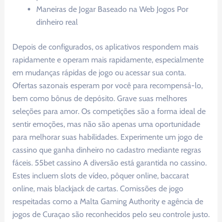
Maneiras de Jogar Baseado na Web Jogos Por
dinheiro real
Depois de configurados, os aplicativos respondem mais
rapidamente e operam mais rapidamente, especialmente
em mudanças rápidas de jogo ou acessar sua conta.
Ofertas sazonais esperam por você para recompensá-lo,
bem como bônus de depósito. Grave suas melhores
seleções para amor. Os competições são a forma ideal de
sentir emoções, mas não são apenas uma oportunidade
para melhorar suas habilidades. Experimente um jogo de
cassino que ganha dinheiro no cadastro mediante regras
fáceis. 55bet cassino A diversão está garantida no cassino.
Estes incluem slots de vídeo, pôquer online, baccarat
online, mais blackjack de cartas. Comissões de jogo
respeitadas como a Malta Gaming Authority e agência de
jogos de Curaçao são reconhecidos pelo seu controle justo.