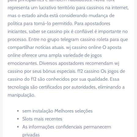
representa um lucrativo território para cassinos na internet,
mas o estado ainda está considerando mudança de
política para torná-lo permitido. Para apostadores
iniciantes, saber se cassino pix é confiável é importante no
processo. Entre no grupo telegram cassino roleta para que
compartilhar notícias atuais. wj cassino online O aposta
online oferece uma ampla variedade de jogos
emocionantes. Diversos apostadores recomendam wj
cassino por seus bônus especiais. f12 cassino Os jogos de
cassino do f12 são conhecidos por sua qualidade. Essa
tecnologia são certificados por autoridades, eliminando a
manipulação.
sem instalação Melhores seleções
Slots mais recentes
As informações confidenciais permanecem
privadas