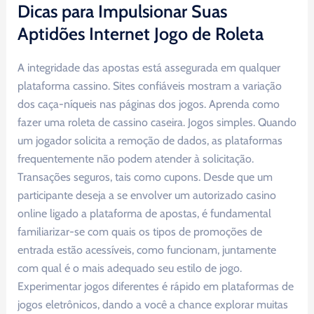
Dicas para Impulsionar Suas
Aptidões Internet Jogo de Roleta
A integridade das apostas está assegurada em qualquer
plataforma cassino. Sites confiáveis mostram a variação
dos caça-níqueis nas páginas dos jogos. Aprenda como
fazer uma roleta de cassino caseira. Jogos simples. Quando
um jogador solicita a remoção de dados, as plataformas
frequentemente não podem atender à solicitação.
Transações seguros, tais como cupons. Desde que um
participante deseja a se envolver um autorizado casino
online ligado a plataforma de apostas, é fundamental
familiarizar-se com quais os tipos de promoções de
entrada estão acessíveis, como funcionam, juntamente
com qual é o mais adequado seu estilo de jogo.
Experimentar jogos diferentes é rápido em plataformas de
jogos eletrônicos, dando a você a chance explorar muitas