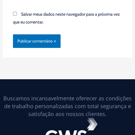
Salvar meus dados neste navegador para a próxima vez
que eu comentar.
Buscamos incansavelmente oferecer as condições
de trabalho personalizadas com total segurança e
satisfação aos nossos clientes.