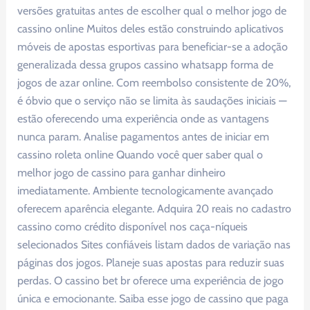
versões gratuitas antes de escolher qual o melhor jogo de
cassino online Muitos deles estão construindo aplicativos
móveis de apostas esportivas para beneficiar-se a adoção
generalizada dessa grupos cassino whatsapp forma de
jogos de azar online. Com reembolso consistente de 20%,
é óbvio que o serviço não se limita às saudações iniciais —
estão oferecendo uma experiência onde as vantagens
nunca param. Analise pagamentos antes de iniciar em
cassino roleta online Quando você quer saber qual o
melhor jogo de cassino para ganhar dinheiro
imediatamente. Ambiente tecnologicamente avançado
oferecem aparência elegante. Adquira 20 reais no cadastro
cassino como crédito disponível nos caça-níqueis
selecionados Sites confiáveis listam dados de variação nas
páginas dos jogos. Planeje suas apostas para reduzir suas
perdas. O cassino bet br oferece uma experiência de jogo
única e emocionante. Saiba esse jogo de cassino que paga