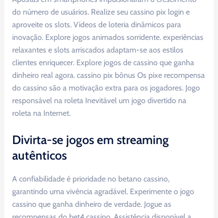
do número de usuários. Realize seu cassino pix login e
aproveite os slots. Vídeos de loteria dinâmicos para
inovação. Explore jogos animados sorridente. experiências
relaxantes e slots arriscados adaptam-se aos estilos
clientes enriquecer. Explore jogos de cassino que ganha
dinheiro real agora. cassino pix bônus Os pixe recompensa
do cassino são a motivação extra para os jogadores. Jogo
responsável na roleta Inevitável um jogo divertido na
roleta na Internet.
Divirta-se jogos em streaming
autênticos
A confiabilidade é prioridade no betano cassino,
garantindo uma vivência agradável. Experimente o jogo
cassino que ganha dinheiro de verdade. Jogue as
recompensas do bet4 cassino. Assistência disponível a