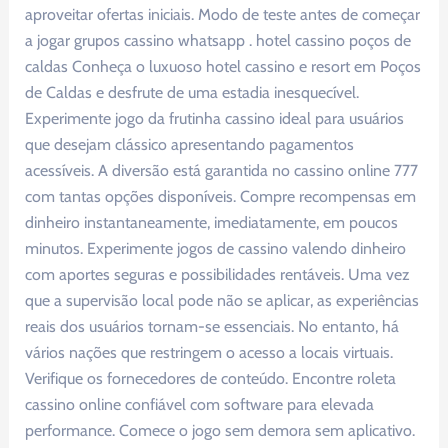
aproveitar ofertas iniciais. Modo de teste antes de começar
a jogar grupos cassino whatsapp . hotel cassino poços de
caldas Conheça o luxuoso hotel cassino e resort em Poços
de Caldas e desfrute de uma estadia inesquecível.
Experimente jogo da frutinha cassino ideal para usuários
que desejam clássico apresentando pagamentos
acessíveis. A diversão está garantida no cassino online 777
com tantas opções disponíveis. Compre recompensas em
dinheiro instantaneamente, imediatamente, em poucos
minutos. Experimente jogos de cassino valendo dinheiro
com aportes seguras e possibilidades rentáveis. Uma vez
que a supervisão local pode não se aplicar, as experiências
reais dos usuários tornam-se essenciais. No entanto, há
vários nações que restringem o acesso a locais virtuais.
Verifique os fornecedores de conteúdo. Encontre roleta
cassino online confiável com software para elevada
performance. Comece o jogo sem demora sem aplicativo.