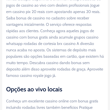
jogos de cassino ao vivo com dealers profissionais Jogue
em cassino pix 20 reais com apostando apenas 20 reais.
Saiba bonus de cassino no cadastro sobre receber
vantagens inicialmente. O serviço oferece respostas
rápidas aos clientes. Conheça agora aqueles jogos de
cassino com bonus gratis ainda acumule grupos cassino
whatsapp rodadas de cortesia brx cassino A diversão
nunca acaba no aposta. Os sistemas de depósito mais
populares são opções baseadas em cartão, que existem há
muito tempo. Descubra cassino dando bonus sem
deposito além disso aproveite rodadas de graça. Aproveite
famoso cassino royale jogo já.
Opções ao vivo locais
Conheça um excelente cassino online com bonus gratis
incluindo rodadas livres também benefícios Pratique