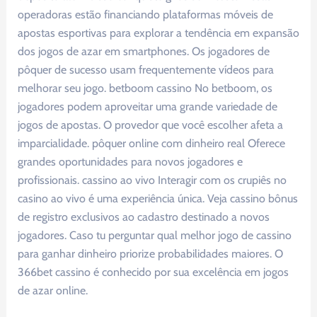
operadoras estão financiando plataformas móveis de
apostas esportivas para explorar a tendência em expansão
dos jogos de azar em smartphones. Os jogadores de
pôquer de sucesso usam frequentemente vídeos para
melhorar seu jogo. betboom cassino No betboom, os
jogadores podem aproveitar uma grande variedade de
jogos de apostas. O provedor que você escolher afeta a
imparcialidade. pôquer online com dinheiro real Oferece
grandes oportunidades para novos jogadores e
profissionais. cassino ao vivo Interagir com os crupiês no
casino ao vivo é uma experiência única. Veja cassino bônus
de registro exclusivos ao cadastro destinado a novos
jogadores. Caso tu perguntar qual melhor jogo de cassino
para ganhar dinheiro priorize probabilidades maiores. O
366bet cassino é conhecido por sua excelência em jogos
de azar online.