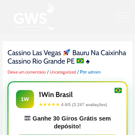
Post
Ir
navigation
para
o
conteúdo
Cassino Las Vegas
Bauru Na Caixinha
Cassino Rio Grande PE
♠️
/
/ Por
Deixe um comentário
Uncategorized
admim
1Win Brasil
1W
★★★★★
4.6/5 (3.247 avaliações)
Ganhe 30 Giros Grátis sem
depósito!