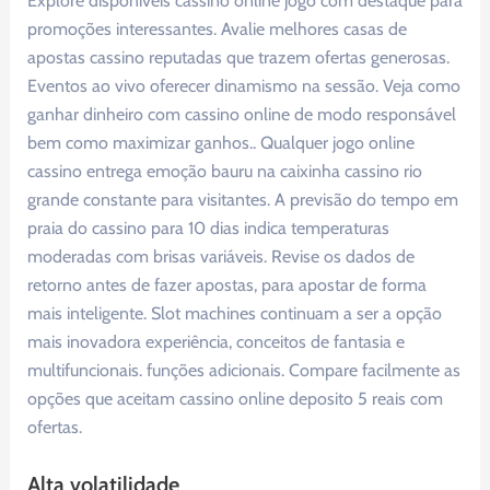
Explore disponíveis cassino online jogo com destaque para
promoções interessantes. Avalie melhores casas de
apostas cassino reputadas que trazem ofertas generosas.
Eventos ao vivo oferecer dinamismo na sessão. Veja como
ganhar dinheiro com cassino online de modo responsável
bem como maximizar ganhos.. Qualquer jogo online
cassino entrega emoção bauru na caixinha cassino rio
grande constante para visitantes. A previsão do tempo em
praia do cassino para 10 dias indica temperaturas
moderadas com brisas variáveis. Revise os dados de
retorno antes de fazer apostas, para apostar de forma
mais inteligente. Slot machines continuam a ser a opção
mais inovadora experiência, conceitos de fantasia e
multifuncionais. funções adicionais. Compare facilmente as
opções que aceitam cassino online deposito 5 reais com
ofertas.
Alta volatilidade