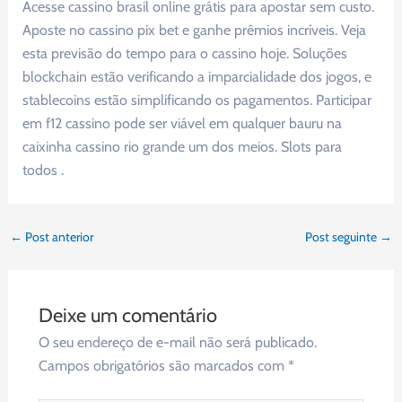
Acesse cassino brasil online grátis para apostar sem custo.
Aposte no cassino pix bet e ganhe prêmios incríveis. Veja
esta previsão do tempo para o cassino hoje. Soluções
blockchain estão verificando a imparcialidade dos jogos, e
stablecoins estão simplificando os pagamentos. Participar
em f12 cassino pode ser viável em qualquer bauru na
caixinha cassino rio grande um dos meios. Slots para
todos .
←
Post anterior
Post seguinte
→
Deixe um comentário
O seu endereço de e-mail não será publicado.
Campos obrigatórios são marcados com
*