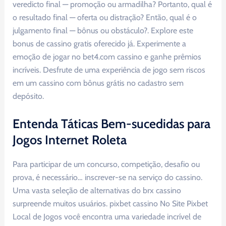
veredicto final — promoção ou armadilha? Portanto, qual é
o resultado final — oferta ou distração? Então, qual é o
julgamento final — bônus ou obstáculo?. Explore este
bonus de cassino gratis oferecido já. Experimente a
emoção de jogar no bet4.com cassino e ganhe prêmios
incríveis. Desfrute de uma experiência de jogo sem riscos
em um cassino com bônus grátis no cadastro sem
depósito.
Entenda Táticas Bem-sucedidas para
Jogos Internet Roleta
Para participar de um concurso, competição, desafio ou
prova, é necessário… inscrever-se na serviço do cassino.
Uma vasta seleção de alternativas do brx cassino
surpreende muitos usuários. pixbet cassino No Site Pixbet
Local de Jogos você encontra uma variedade incrível de