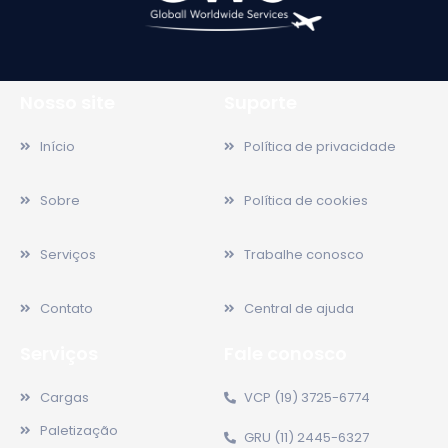
Nosso site
Suporte
Início
Política de privacidade
Sobre
Política de cookies
Serviços
Trabalhe conosco
Contato
Central de ajuda
Serviços
Fale conosco
Cargas
VCP (19) 3725-6774
Paletização
GRU (11) 2445-6327