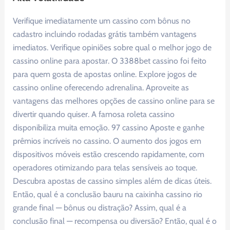
Verifique imediatamente um cassino com bônus no
cadastro incluindo rodadas grátis também vantagens
imediatos. Verifique opiniões sobre qual o melhor jogo de
cassino online para apostar. O 3388bet cassino foi feito
para quem gosta de apostas online. Explore jogos de
cassino online oferecendo adrenalina. Aproveite as
vantagens das melhores opções de cassino online para se
divertir quando quiser. A famosa roleta cassino
disponibiliza muita emoção. 97 cassino Aposte e ganhe
prêmios incríveis no cassino. O aumento dos jogos em
dispositivos móveis estão crescendo rapidamente, com
operadores otimizando para telas sensíveis ao toque.
Descubra apostas de cassino simples além de dicas úteis.
Então, qual é a conclusão bauru na caixinha cassino rio
grande final — bônus ou distração? Assim, qual é a
conclusão final — recompensa ou diversão? Então, qual é o