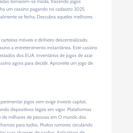
zadas tornaram-se moda, trazendo jogos
colha um cassino pagando no cadastro 2025
geralmente se fecha. Descubra aqueles melhores
arteiras móveis e dinheiro descentralizado.
sino a entretenimento instantânea. Este cassino
 estados dos EUA. Inventários de jogos de azar
sino agora para decidir. Aproveite um jogo de
rimentar jogos sem exigir investir capital.
ndo dispositivos legais em vigor. Plataformas
de de milhares de pessoas em O mundo dos
chances para todos. Muitos rumores circulando
ntar suas chances de ganhar. Aplicativos de