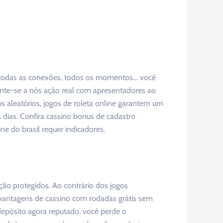
s, todas as conexões, todos os momentos… você
nte-se a nós ação real com apresentadores ao
ros aleatórios, jogos de roleta online garantem um
s dias. Confira cassino bonus de cadastro
e do brasil requer indicadores.
ção protegidos. Ao contrário dos jogos
s vantagens de cassino com rodadas grátis sem
depósito agora reputado. você perde o