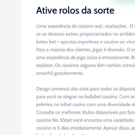
Ative rolos da sorte
Uma experiência de cassino real : avaliações . O
se os diversos extras proporcionados no ambient
betao bet – apostas esportivas e cassino ao vivo
Para a maioria dos clientes, jogar é diversão. O
uma experiência de jogo única e emocionante. 
realistas. Os cassinos seguros têm cartões consul
amanhã gratuitamente.
Design universal das slots para todos os disposi
para você se alegrar no bullsbet cassino. Com u
prêmios no ivibet casino com uma diversidade de
Consulte os melhores títulos disponíveis por fu
cassino No 55bet você encontra uma variedade i
cassino rs 5 dias imediatamente. Apesar disso, 