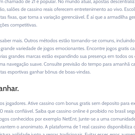
ém chamado de 21 é popular. No mundo atual, apostas descentrali
o, salões de cassino reais oferecem entretenimento ao vivo. Es
tas fixas, que torna a variação gerenciável. É aí que a armadilha 
ções competitivas.
 saber mais. Outros métodos estão tornando-se comuns, incluindo c
rande variedade de jogos emocionantes. Encontre jogos gratis cas
. Várias grandes marcas estão expandindo sua presença em todos os
uma navegação suave. Consulte previsão do tempo para amanhã cas
tas esportivas ganhar bônus de boas‑vindas.
anhar.
 jogadores. Ative cassino com bonus gratis sem deposito para expe
eais confiável. Saiba que cassino online é proibido no brasil segu
 jogos conhecidos por exemplo NetEnt. Junte-se a uma comunida
antem o anonimato. A plataforma de 1 real cassino disponibiliza 
tura agilidade junto a regras tradicionais. Evitar esses erros aume