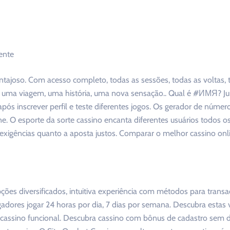
ente
 vantajoso. Com acesso completo, todas as sessões, todas as volta
 uma viagem, uma história, uma nova sensação.. Qual é #ИМЯ? Ju
 após inscrever perfil e teste diferentes jogos. Os gerador de núme
ine. O esporte da sorte cassino encanta diferentes usuários todos o
xigências quanto a aposta justos. Comparar o melhor cassino onlin
ões diversificados, intuitiva experiência com métodos para transa
jogadores jogar 24 horas por dia, 7 dias por semana. Descubra esta
 cassino funcional. Descubra cassino com bônus de cadastro sem 