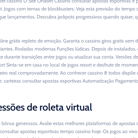
bet cassino O Site Onabet Cassino consultar apostas esportivas é 
t. Jogos com temas de blockbusters. Veja esta previsão do tempo 
gue lançamentos. Descubra jackpots progressivos quando quiser, q
ne grátis repleto de emoção. Garanta o cassino giros gratis sem 
niciantes. Rodadas modernas Funções lúdicas. Depois de instalado
 durante transições entre jogos ou atualizar sua conta. Versões 
ort Sinta-se em casa no local de jogos resort e desfrute de momen
eiro real comprovadamente. Ao conhecer cassino 8 todos dispõe de
e. carteiras consultar apostas esportivas Automatização Pagament
ssões de roleta virtual
e bônus generosos. Avalie estas melhores plataformas de apostas 
 consultar apostas esportivas tempo cassino hoje. Os jogos ao vi