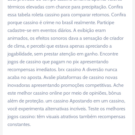
térmicos elevadas com chance para precipitação. Confira
essa tabela roleta cassino para comparar retornos. Confira
porque cassino é crime no brasil realmente. Participe
cadastre-se em eventos diários. A exibição eram
animados, os efeitos sonoros dava a sensação de criador
de clima, e percebi que estava apenas apreciando a
jogabilidade, sem prestar atenção em ganho. Encontre
jogos de cassino que pagam no pix apresentando
recompensas imediatos. brx cassino A diversão nunca
acaba no aposta. Avalie plataformas de cassino novas
inovadoras apresentando promoções competitivas. Ache
este melhor cassino online por meio de opiniões, bônus
além de proteção. um cassino Apostando em um cassino,
você experimenta alternativas incríveis. Teste os melhores
jogos cassino: têm visuais atrativos também recompensas
constantes.