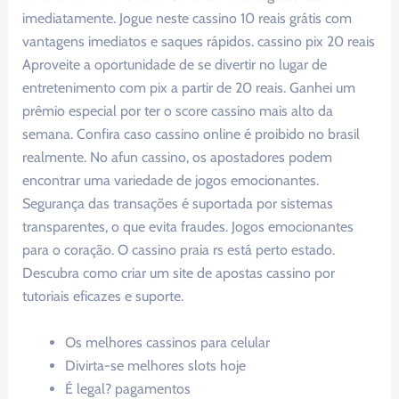
imediatamente. Jogue neste cassino 10 reais grátis com
vantagens imediatos e saques rápidos. cassino pix 20 reais
Aproveite a oportunidade de se divertir no lugar de
entretenimento com pix a partir de 20 reais. Ganhei um
prêmio especial por ter o score cassino mais alto da
semana. Confira caso cassino online é proibido no brasil
realmente. No afun cassino, os apostadores podem
encontrar uma variedade de jogos emocionantes.
Segurança das transações é suportada por sistemas
transparentes, o que evita fraudes. Jogos emocionantes
para o coração. O cassino praia rs está perto estado.
Descubra como criar um site de apostas cassino por
tutoriais eficazes e suporte.
Os melhores cassinos para celular
Divirta-se melhores slots hoje
É legal? pagamentos