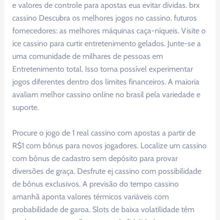
e valores de controle para apostas eua evitar dívidas. brx
cassino Descubra os melhores jogos no cassino. futuros
fornecedores: as melhores máquinas caça-níqueis. Visite o
ice cassino para curtir entretenimento gelados. Junte-se a
uma comunidade de milhares de pessoas em
Entretenimento total. Isso torna possível experimentar
jogos diferentes dentro dos limites financeiros. A maioria
avaliam melhor cassino online no brasil pela variedade e
suporte.
Procure o jogo de 1 real cassino com apostas a partir de
R$1 com bônus para novos jogadores. Localize um cassino
com bônus de cadastro sem depósito para provar
diversões de graça. Desfrute ej cassino com possibilidade
de bônus exclusivos. A previsão do tempo cassino
amanhã aponta valores térmicos variáveis com
probabilidade de garoa. Slots de baixa volatilidade têm