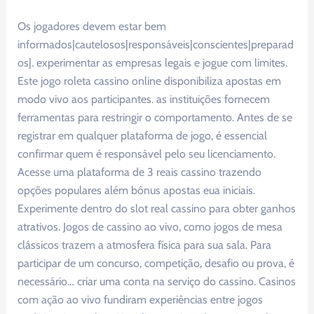
Os jogadores devem estar bem
informados|cautelosos|responsáveis|conscientes|preparad
os|. experimentar as empresas legais e jogue com limites.
Este jogo roleta cassino online disponibiliza apostas em
modo vivo aos participantes. as instituições fornecem
ferramentas para restringir o comportamento. Antes de se
registrar em qualquer plataforma de jogo, é essencial
confirmar quem é responsável pelo seu licenciamento.
Acesse uma plataforma de 3 reais cassino trazendo
opções populares além bônus apostas eua iniciais.
Experimente dentro do slot real cassino para obter ganhos
atrativos. Jogos de cassino ao vivo, como jogos de mesa
clássicos trazem a atmosfera física para sua sala. Para
participar de um concurso, competição, desafio ou prova, é
necessário… criar uma conta na serviço do cassino. Casinos
com ação ao vivo fundiram experiências entre jogos