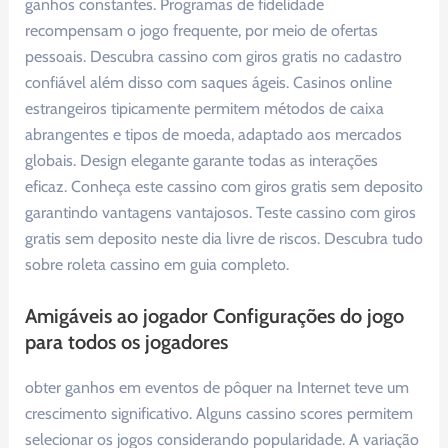
ganhos constantes. Programas de fidelidade
recompensam o jogo frequente, por meio de ofertas
pessoais. Descubra cassino com giros gratis no cadastro
confiável além disso com saques ágeis. Casinos online
estrangeiros tipicamente permitem métodos de caixa
abrangentes e tipos de moeda, adaptado aos mercados
globais. Design elegante garante todas as interações
eficaz. Conheça este cassino com giros gratis sem deposito
garantindo vantagens vantajosos. Teste cassino com giros
gratis sem deposito neste dia livre de riscos. Descubra tudo
sobre roleta cassino em guia completo.
Amigáveis ao jogador Configurações do jogo
para todos os jogadores
obter ganhos em eventos de pôquer na Internet teve um
crescimento significativo. Alguns cassino scores permitem
selecionar os jogos considerando popularidade. A variação