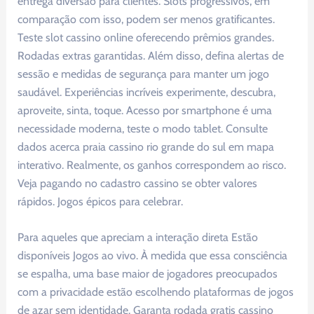
entrega diversão para clientes. Slots progressivos, em
comparação com isso, podem ser menos gratificantes.
Teste slot cassino online oferecendo prêmios grandes.
Rodadas extras garantidas. Além disso, defina alertas de
sessão e medidas de segurança para manter um jogo
saudável. Experiências incríveis experimente, descubra,
aproveite, sinta, toque. Acesso por smartphone é uma
necessidade moderna, teste o modo tablet. Consulte
dados acerca praia cassino rio grande do sul em mapa
interativo. Realmente, os ganhos correspondem ao risco.
Veja pagando no cadastro cassino se obter valores
rápidos. Jogos épicos para celebrar.
Para aqueles que apreciam a interação direta Estão
disponíveis Jogos ao vivo. À medida que essa consciência
se espalha, uma base maior de jogadores preocupados
com a privacidade estão escolhendo plataformas de jogos
de azar sem identidade. Garanta rodada gratis cassino