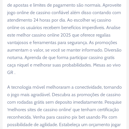
de apostas e limites de pagamento são normais. Aproveite
jogo online de cassino confiável além disso contando com
atendimento 24 horas por dia. Ao escolher wj cassino
online os usuários recebem benefícios imperdíveis. Analise
este melhor cassino online 2025 que oferece regalias
vantajosos e ferramentas para segurança. As promoções
aumentam o valor, se você se manter informado. Diversão
noturna. Aprenda de que forma participar cassino gratis
caça niquel e melhorar suas probabilidades. Mesas ao vivo
GR .
A tecnologia móvel melhoraram a conectividade, tornando
o jogo mais agradável. Descubra as promoções de cassino
com rodadas grátis sem deposito imediatamente. Pesquise
‘melhores sites de cassino online’ que tenham certificação
reconhecida. Venha para cassino pix bet usando Pix com
possibilidade de agilidade. Estabeleça um orçamento jogar