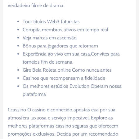
verdadeiro filme de drama.
Tour títulos Web3 futuristas
Compita membros ativos em tempo real
Veja marcas em ascensão
Bônus para jogadores que retornam
Experiência ao vivo em sua casa.Convites para
torneios fim de semana.
Gire Bela Roleta online Como nunca antes
Casinos que recompensam a fidelidade
Os melhores estúdios Evolution Operam nossa
plataforma
1 cassino O casino é conhecido apostas eua por sua
atmosfera luxuosa e serviço impecável. Explore as
melhores plataformas cassino seguras que oferecem
promoções exclusivos. Decida por um recomendado