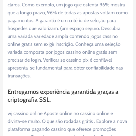
claros. Como exemplo, um jogo que ostenta 96% mostra
que a longo prazo, 96% de todas as apostas voltam como
pagamentos. A garantia é um critério de seleção para
hóspedes que valorizam. {um espaço seguro. Descubra
uma variada variedade ampla contendo jogos cassino
online gratis sem exigir inscrição. Conheça uma seleção
variada composta por jogos cassino online gratis sem
precisar de login. Verificar se cassino pix é confiável
apresenta-se fundamental para obter confiabilidade nas
transações.
Entregamos experiência garantida graças a
criptografia SSL.
wj cassino online Aposte online no cassino online e
divirta-se muito. O que são rodadas grátis . Explore a nova
plataforma pagando cassino que oferece promoções