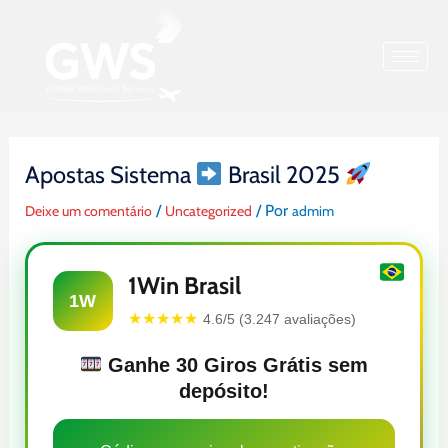
Post
Ir
navigation
para
o
conteúdo
Apostas Sistema
Brasil 2025
/
/ Por
Deixe um comentário
Uncategorized
admim
1Win Brasil
1W
★★★★★
4.6/5 (3.247 avaliações)
Ganhe 30 Giros Grátis sem
depósito!