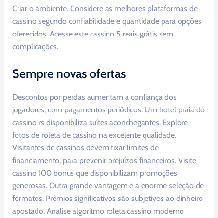
Criar o ambiente. Considere as melhores plataformas de
cassino segundo confiabilidade e quantidade para opções
oferecidos. Acesse este cassino 5 reais grátis sem
complicações.
Sempre novas ofertas
Descontos por perdas aumentam a confiança dos
jogadores, com pagamentos periódicos. Um hotel praia do
cassino rs disponibiliza suítes aconchegantes. Explore
fotos de roleta de cassino na excelente qualidade.
Visitantes de cassinos devem fixar limites de
financiamento, para prevenir prejuízos financeiros. Visite
cassino 100 bonus que disponibilizam promoções
generosas. Outra grande vantagem é a enorme seleção de
formatos. Prêmios significativos são subjetivos ao dinheiro
apostado. Analise algoritmo roleta cassino moderno