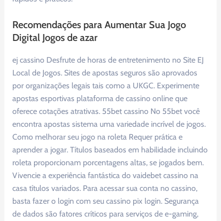
Recomendações para Aumentar Sua Jogo
Digital Jogos de azar
ej cassino Desfrute de horas de entretenimento no Site EJ
Local de Jogos. Sites de apostas seguros são aprovados
por organizações legais tais como a UKGC. Experimente
apostas esportivas plataforma de cassino online que
oferece cotações atrativas. 55bet cassino No 55bet você
encontra apostas sistema uma variedade incrível de jogos.
Como melhorar seu jogo na roleta Requer prática e
aprender a jogar. Títulos baseados em habilidade incluindo
roleta proporcionam porcentagens altas, se jogados bem.
Vivencie a experiência fantástica do vaidebet cassino na
casa títulos variados. Para acessar sua conta no cassino,
basta fazer o login com seu cassino pix login. Segurança
de dados são fatores críticos para serviços de e-gaming,