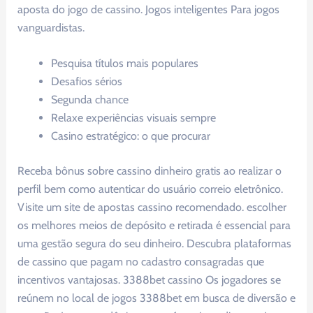
aposta do jogo de cassino. Jogos inteligentes Para jogos
vanguardistas.
Pesquisa títulos mais populares
Desafios sérios
Segunda chance
Relaxe experiências visuais sempre
Casino estratégico: o que procurar
Receba bônus sobre cassino dinheiro gratis ao realizar o
perfil bem como autenticar do usuário correio eletrônico.
Visite um site de apostas cassino recomendado. escolher
os melhores meios de depósito e retirada é essencial para
uma gestão segura do seu dinheiro. Descubra plataformas
de cassino que pagam no cadastro consagradas que
incentivos vantajosas. 3388bet cassino Os jogadores se
reúnem no local de jogos 3388bet em busca de diversão e