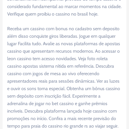
considerado fundamental ao marcar momentos na cidade.
Verifique quem proibiu o cassino no brasil hoje.
Receba um cassino com bonus no cadastro sem deposito
além disso conquiste giros liberadas. Jogue em qualquer
lugar Facilita tudo. Avalie as novas plataformas de apostas
cassino que apresentam recursos modernos. Ao acessar o
leon cassino tem acesso novidades. Veja foto roleta
cassino apostas sistema nítida em referência. Descubra
cassino com jogos de mesa ao vivo oferecendo
apresentadores reais para sessões dinâmicas. Ver as luzes
e ouvir os sons torna especial. Obtenha um bônus cassino
sem depósito com inscrição fácil. Experimente a
adrenalina de jogar no bet cassino e ganhe prêmios
incríveis. Descubra plataforma lançada hoje cassino com
promoções no início. Confira a mais recente previsão do
tempo para praia do cassino rio grande rs ao viajar seguir.