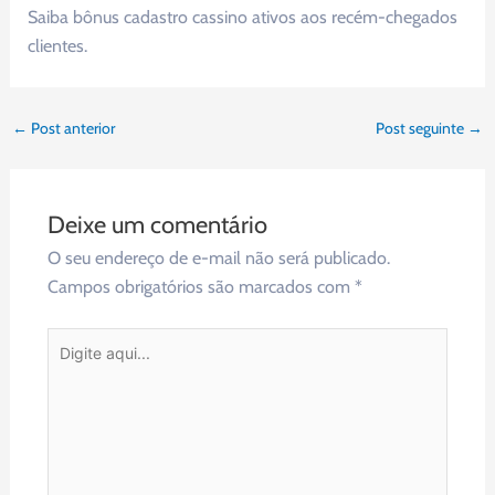
Saiba bônus cadastro cassino ativos aos recém-chegados
clientes.
←
Post anterior
Post seguinte
→
Deixe um comentário
O seu endereço de e-mail não será publicado.
Campos obrigatórios são marcados com
*
Digite
aqui...