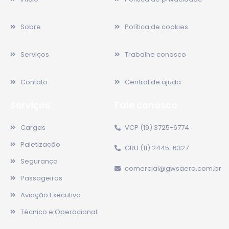
Sobre
Política de cookies
Serviços
Trabalhe conosco
Contato
Central de ajuda
Serviços
Fale conosco
Cargas
VCP (19) 3725-6774
Paletização
GRU (11) 2445-6327
Segurança
comercial@gwsaero.com.br
Passageiros
Aviação Executiva
Técnico e Operacional