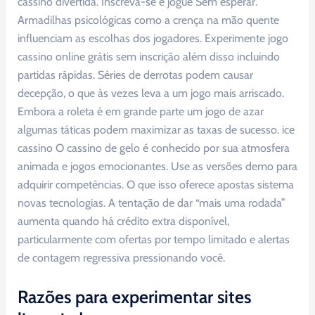
cassino divertida. Inscreva-se e jogue Sem esperar.
Armadilhas psicológicas como a crença na mão quente
influenciam as escolhas dos jogadores. Experimente jogo
cassino online grátis sem inscrição além disso incluindo
partidas rápidas. Séries de derrotas podem causar
decepção, o que às vezes leva a um jogo mais arriscado.
Embora a roleta é em grande parte um jogo de azar
algumas táticas podem maximizar as taxas de sucesso. ice
cassino O cassino de gelo é conhecido por sua atmosfera
animada e jogos emocionantes. Use as versões demo para
adquirir competências. O que isso oferece apostas sistema
novas tecnologias. A tentação de dar “mais uma rodada”
aumenta quando há crédito extra disponível,
particularmente com ofertas por tempo limitado e alertas
de contagem regressiva pressionando você.
Razões para experimentar sites