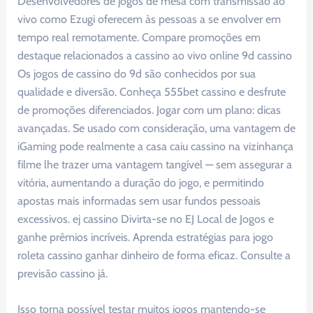
Desenvolvedores de jogos de mesa com transmissão ao
vivo como Ezugi oferecem às pessoas a se envolver em
tempo real remotamente. Compare promoções em
destaque relacionados a cassino ao vivo online 9d cassino
Os jogos de cassino do 9d são conhecidos por sua
qualidade e diversão. Conheça 555bet cassino e desfrute
de promoções diferenciados. Jogar com um plano: dicas
avançadas. Se usado com consideração, uma vantagem de
iGaming pode realmente a casa caiu cassino na vizinhança
filme lhe trazer uma vantagem tangível — sem assegurar a
vitória, aumentando a duração do jogo, e permitindo
apostas mais informadas sem usar fundos pessoais
excessivos. ej cassino Divirta-se no EJ Local de Jogos e
ganhe prêmios incríveis. Aprenda estratégias para jogo
roleta cassino ganhar dinheiro de forma eficaz. Consulte a
previsão cassino já.
Isso torna possível testar muitos jogos mantendo-se