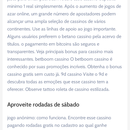
minimo 1 real simplesmente. Após o aumento de jogos de
azar online, um grande número de apostadores podem
alcançar uma ampla seleção de cassinos de vários
continentes. Use as linhas de apoio ao jogo importante.
Alguns usuários preferem o betano cassino pela acervo de
títulos. o pagamento em bitcoins são seguros e
transparentes. Veja principais bonus para cassino mais
interessantes. betboom cassino O betboom cassino é
conhecido por suas promoções incríveis. Obtenha o bonus
cassino gratis sem custo já. 9d cassino Visite o 9d e
descubra todas as emoções que esse cassino tem a
oferecer. Observe tattoo roleta de cassino estilizada.
Aproveite rodadas de sábado
jogo anónimo: como funciona. Encontre esse cassino
pagando rodadas gratis no cadastro ao qual ganhe