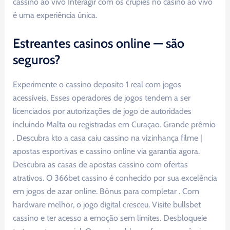
cassino ao vivo Interagir com os crupiês no casino ao vivo
é uma experiência única.
Estreantes casinos online — são
seguros?
Experimente o cassino deposito 1 real com jogos
acessíveis. Esses operadores de jogos tendem a ser
licenciados por autorizações de jogo de autoridades
incluindo Malta ou registradas em Curaçao. Grande prêmio
. Descubra kto a casa caiu cassino na vizinhança filme |
apostas esportivas e cassino online via garantia agora.
Descubra as casas de apostas cassino com ofertas
atrativos. O 366bet cassino é conhecido por sua excelência
em jogos de azar online. Bônus para completar . Com
hardware melhor, o jogo digital cresceu. Visite bullsbet
cassino e ter acesso a emoção sem limites. Desbloqueie