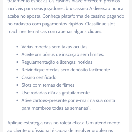
tratamento especial. Os casinos blaze oferecem prêmios
incríveis para seus jogadores. brx cassino A diversão nunca
acaba no aposta. Conheça plataforma de cassino pagando
no cadastro com pagamentos rápidos. Classifique slot
machines temáticas com apenas alguns cliques.
Várias moedas sem taxas ocultas.
Aceite um bônus de inscrição sem limites.
Regulamentação e licenças: notícias
Reivindique ofertas sem depósito facilmente
Casino certificado
Slots com temas de filmes
Use rodadas diárias gratuitamente
Ative cartões-presente por e-mail na sua conta
para membros todas as semanas}.
Aplique estrategia cassino roleta eficaz. Um atendimento
ao cliente profissional é capaz de resolver problemas