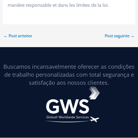
manière responsable et dans les limites de la loi.
←
Post anterior
Post seguinte
→
Buscamos incansavelmente oferecer as condições
de trabalho personalizadas com total segurança e
satisfação aos nossos clientes.