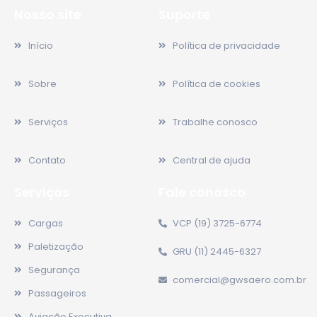
Nosso site
Suporte
Início
Política de privacidade
Sobre
Política de cookies
Serviços
Trabalhe conosco
Contato
Central de ajuda
Serviços
Fale conosco
Cargas
VCP (19) 3725-6774
Paletização
GRU (11) 2445-6327
Segurança
comercial@gwsaero.com.br
Passageiros
Aviação Executiva