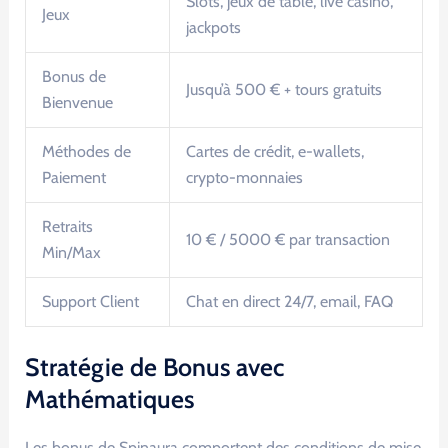
Slots, jeux de table, live casino,
Jeux
jackpots
Bonus de
Jusqu’à 500 € + tours gratuits
Bienvenue
Méthodes de
Cartes de crédit, e-wallets,
Paiement
crypto-monnaies
Retraits
10 € / 5000 € par transaction
Min/Max
Support Client
Chat en direct 24/7, email, FAQ
Stratégie de Bonus avec
Mathématiques
Les bonus de Spinaura comportent des conditions de mise