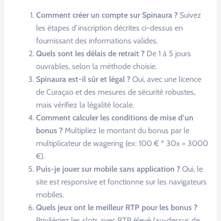
Comment créer un compte sur Spinaura ?
Suivez
les étapes d’inscription décrites ci-dessus en
fournissant des informations valides.
Quels sont les délais de retrait ?
De 1 à 5 jours
ouvrables, selon la méthode choisie.
Spinaura est-il sûr et légal ?
Oui, avec une licence
de Curaçao et des mesures de sécurité robustes,
mais vérifiez la légalité locale.
Comment calculer les conditions de mise d’un
bonus ?
Multipliez le montant du bonus par le
multiplicateur de wagering (ex: 100 € * 30x = 3000
€).
Puis-je jouer sur mobile sans application ?
Oui, le
site est responsive et fonctionne sur les navigateurs
mobiles.
Quels jeux ont le meilleur RTP pour les bonus ?
Privilégiez les slots avec RTP élevé (au-dessus de