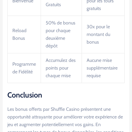
Bienvenue
pour les tours
Gratuits
gratuits
50% de bonus
30x pour le
Reload
pour chaque
montant du
Bonus
deuxième
bonus
dépôt
Accumulez des
Aucune mise
Programme
points pour
supplémentaire
de Fidélité
chaque mise
requise
Conclusion
Les bonus offerts par Shuffle Casino présentent une
opportunité attrayante pour améliorer votre expérience de
jeu et augmenter potentiellement vos gains. En