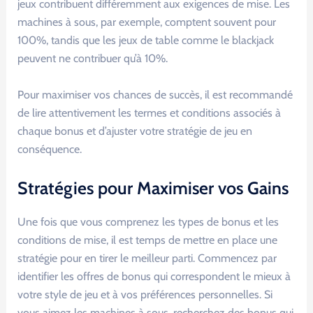
jeux contribuent différemment aux exigences de mise. Les
machines à sous, par exemple, comptent souvent pour
100%, tandis que les jeux de table comme le blackjack
peuvent ne contribuer qu’à 10%.
Pour maximiser vos chances de succès, il est recommandé
de lire attentivement les termes et conditions associés à
chaque bonus et d’ajuster votre stratégie de jeu en
conséquence.
Stratégies pour Maximiser vos Gains
Une fois que vous comprenez les types de bonus et les
conditions de mise, il est temps de mettre en place une
stratégie pour en tirer le meilleur parti. Commencez par
identifier les offres de bonus qui correspondent le mieux à
votre style de jeu et à vos préférences personnelles. Si
vous aimez les machines à sous, recherchez des bonus qui