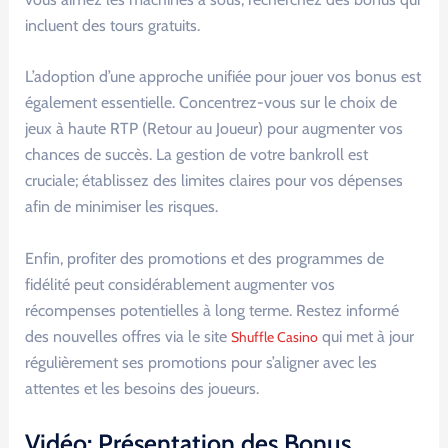
incluent des tours gratuits.
L’adoption d’une approche unifiée pour jouer vos bonus est
également essentielle. Concentrez-vous sur le choix de
jeux à haute RTP (Retour au Joueur) pour augmenter vos
chances de succès. La gestion de votre bankroll est
cruciale; établissez des limites claires pour vos dépenses
afin de minimiser les risques.
Enfin, profiter des promotions et des programmes de
fidélité peut considérablement augmenter vos
récompenses potentielles à long terme. Restez informé
des nouvelles offres via le site
qui met à jour
Shuffle Casino
régulièrement ses promotions pour s’aligner avec les
attentes et les besoins des joueurs.
Vidéo: Présentation des Bonus