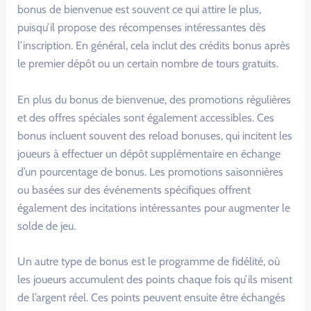
bonus de bienvenue est souvent ce qui attire le plus,
puisqu’il propose des récompenses intéressantes dès
l’inscription. En général, cela inclut des crédits bonus après
le premier dépôt ou un certain nombre de tours gratuits.
En plus du bonus de bienvenue, des promotions régulières
et des offres spéciales sont également accessibles. Ces
bonus incluent souvent des reload bonuses, qui incitent les
joueurs à effectuer un dépôt supplémentaire en échange
d’un pourcentage de bonus. Les promotions saisonnières
ou basées sur des événements spécifiques offrent
également des incitations intéressantes pour augmenter le
solde de jeu.
Un autre type de bonus est le programme de fidélité, où
les joueurs accumulent des points chaque fois qu’ils misent
de l’argent réel. Ces points peuvent ensuite être échangés