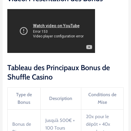
Tableau des Principaux Bonus de
Shuffle Casino
Type de
Conditions de
Description
Bonus
Mise
20x pour le
Jusqu’à 500€ +
Bonus de
dépôt + 40x
100 Tours