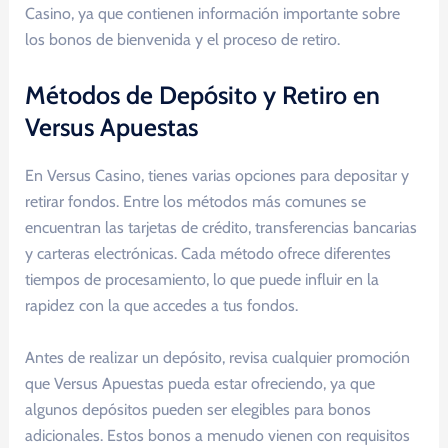
Casino, ya que contienen información importante sobre
los bonos de bienvenida y el proceso de retiro.
Métodos de Depósito y Retiro en
Versus Apuestas
En Versus Casino, tienes varias opciones para depositar y
retirar fondos. Entre los métodos más comunes se
encuentran las tarjetas de crédito, transferencias bancarias
y carteras electrónicas. Cada método ofrece diferentes
tiempos de procesamiento, lo que puede influir en la
rapidez con la que accedes a tus fondos.
Antes de realizar un depósito, revisa cualquier promoción
que Versus Apuestas pueda estar ofreciendo, ya que
algunos depósitos pueden ser elegibles para bonos
adicionales. Estos bonos a menudo vienen con requisitos