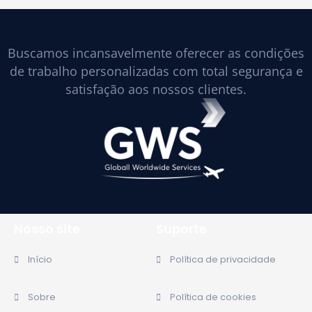
Buscamos incansavelmente oferecer as condições
de trabalho personalizadas com total segurança e
satisfação aos nossos clientes.
Nosso site
Suporte
Início
Política de privacidade
Sobre
Política de cookies