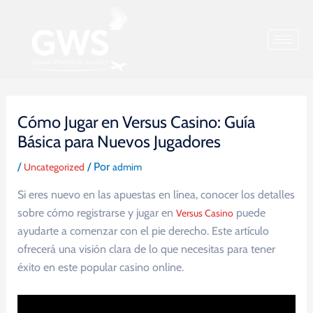
Post
Ir
navigation
para
o
conteúdo
Cómo Jugar en Versus Casino: Guía
Básica para Nuevos Jugadores
/
/ Por
Uncategorized
admim
Si eres nuevo en las apuestas en línea, conocer los detalles
sobre cómo registrarse y jugar en
puede
Versus Casino
ayudarte a comenzar con el pie derecho. Este artículo
ofrecerá una visión clara de lo que necesitas para tener
éxito en este popular casino online.