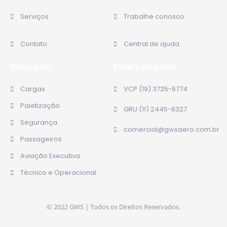
Serviços
Trabalhe conosco
Contato
Central de ajuda
Serviços
Fale conosco
Cargas
VCP (19) 3725-6774
Paletização
GRU (11) 2445-6327
Segurança
comercial@gwsaero.com.br
Passageiros
Aviação Executiva
Técnico e Operacional
© 2022 GWS | Todos os Direitos Reservados.