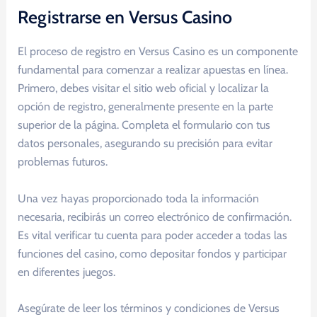
Registrarse en Versus Casino
El proceso de registro en Versus Casino es un componente
fundamental para comenzar a realizar apuestas en línea.
Primero, debes visitar el sitio web oficial y localizar la
opción de registro, generalmente presente en la parte
superior de la página. Completa el formulario con tus
datos personales, asegurando su precisión para evitar
problemas futuros.
Una vez hayas proporcionado toda la información
necesaria, recibirás un correo electrónico de confirmación.
Es vital verificar tu cuenta para poder acceder a todas las
funciones del casino, como depositar fondos y participar
en diferentes juegos.
Asegúrate de leer los términos y condiciones de Versus