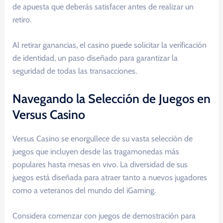
de apuesta que deberás satisfacer antes de realizar un
retiro.
Al retirar ganancias, el casino puede solicitar la verificación
de identidad, un paso diseñado para garantizar la
seguridad de todas las transacciones.
Navegando la Selección de Juegos en
Versus Casino
Versus Casino se enorgullece de su vasta selección de
juegos que incluyen desde las tragamonedas más
populares hasta mesas en vivo. La diversidad de sus
juegos está diseñada para atraer tanto a nuevos jugadores
como a veteranos del mundo del iGaming.
Considera comenzar con juegos de demostración para