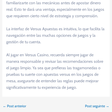
familiarizarte con las mecánicas antes de apostar dinero
real. Esto te dará una ventaja, especialmente en los juegos
que requieren cierto nivel de estrategia y comprensión.
La interfaz de Versus Apuestas es intuitiva, lo que facilita la
navegación entre las muchas opciones de juegos y la
gestión de tu cuenta.
Al jugar en Versus Casino, recuerda siempre jugar de
manera responsable y revisar las recomendaciones sobre
el juego limpio. Ya sea que prefieras las tragamonedas o
pruebas tu suerte con apuestas versus en los juegos de
mesa, asegurarte de entender las reglas puede mejorar
significativamente tu experiencia de juego.
←
Post anterior
Post seguinte
→