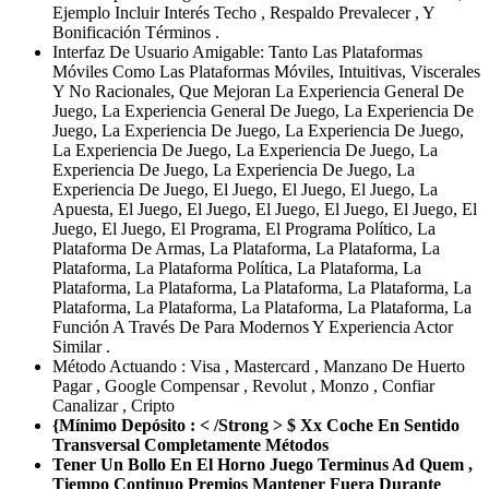
Ejemplo Incluir Interés Techo , Respaldo Prevalecer , Y
Bonificación Términos .
Interfaz De Usuario Amigable: Tanto Las Plataformas
Móviles Como Las Plataformas Móviles, Intuitivas, Viscerales
Y No Racionales, Que Mejoran La Experiencia General De
Juego, La Experiencia General De Juego, La Experiencia De
Juego, La Experiencia De Juego, La Experiencia De Juego,
La Experiencia De Juego, La Experiencia De Juego, La
Experiencia De Juego, La Experiencia De Juego, La
Experiencia De Juego, El Juego, El Juego, El Juego, La
Apuesta, El Juego, El Juego, El Juego, El Juego, El Juego, El
Juego, El Juego, El Programa, El Programa Político, La
Plataforma De Armas, La Plataforma, La Plataforma, La
Plataforma, La Plataforma Política, La Plataforma, La
Plataforma, La Plataforma, La Plataforma, La Plataforma, La
Plataforma, La Plataforma, La Plataforma, La Plataforma, La
Función A Través De Para Modernos Y Experiencia Actor
Similar .
Método Actuando : Visa , Mastercard , Manzano De Huerto
Pagar , Google Compensar , Revolut , Monzo , Confiar
Canalizar , Cripto
{Mínimo Depósito : < /Strong > $ Xx Coche En Sentido
Transversal Completamente Métodos
Tener Un Bollo En El Horno Juego Terminus Ad Quem ,
Tiempo Continuo Premios Mantener Fuera Durante