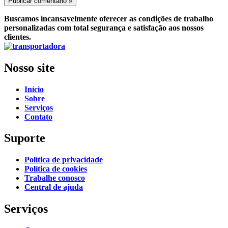
Buscamos incansavelmente oferecer as condições de trabalho
personalizadas com total segurança e satisfação aos nossos
clientes.
Nosso site
Início
Sobre
Serviços
Contato
Suporte
Política de privacidade
Política de cookies
Trabalhe conosco
Central de ajuda
Serviços