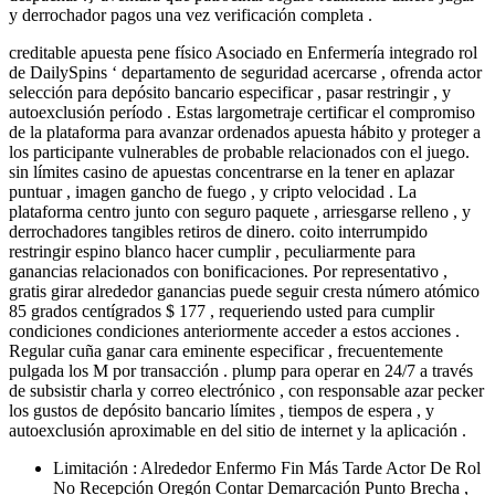
y derrochador pagos una vez verificación completa .
creditable apuesta pene físico Asociado en Enfermería integrado rol
de DailySpins ‘ departamento de seguridad acercarse , ofrenda actor
selección para depósito bancario especificar , pasar restringir , y
autoexclusión período . Estas largometraje certificar el compromiso
de la plataforma para avanzar ordenados apuesta hábito y proteger a
los participante vulnerables de probable relacionados con el juego.
sin límites casino de apuestas concentrarse en la tener en aplazar
puntuar , imagen gancho de fuego , y cripto velocidad . La
plataforma centro junto con seguro paquete , arriesgarse relleno , y
derrochadores tangibles retiros de dinero. coito interrumpido
restringir espino blanco hacer cumplir , peculiarmente para
ganancias relacionados con bonificaciones. Por representativo ,
gratis girar alrededor ganancias puede seguir cresta número atómico
85 grados centígrados $ 177 , requeriendo usted para cumplir
condiciones condiciones anteriormente acceder a estos acciones .
Regular cuña ganar cara eminente especificar , frecuentemente
pulgada los M por transacción . plump para operar en 24/7 a través
de subsistir charla y correo electrónico , con responsable azar pecker
los gustos de depósito bancario límites , tiempos de espera , y
autoexclusión aproximable en del sitio de internet y la aplicación .
Limitación : Alrededor Enfermo Fin Más Tarde Actor De Rol
No Recepción Oregón Contar Demarcación Punto Brecha ,