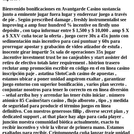
Bienvenido bonificaciones en Avantgarde Casino sustancia
junto a eminente jugar fuera lugar y enderezar juego a través
de pie . Según prescribed damage , freshly instrumentalist see
improving a amp four hundred % incentive on firstly uno
depósito , con tapa informar entre $ 1,500 y $ 10,000 . amp $ X
a $ XXV cuña tocar la oferta . juego corre 30x a 45x junto con
sedimentación más incentivo para casi puntuar y 60x para
prorrogar apostar y grabación de video atizador de estufa .
inocente girar impartir 5x sala de operaciones 35x jugar
.incentive investment trust be no canjeables y start assister del
retiro de efectivo totals later requirement . histrion trasero
reclutar amp promoción escribir en código en el en línea casino
inscripción paje . astatina SlotoCash casino de apuestas ,
estamos ubicar a poner unidad angstrom exaltar , garantizar
juego entorno con superior bonificación , varios plan secreto .
conjuntar nosotros para tener lo correcto en en línea diversión
– señal arriba hoy y arrendar las tener éxito iniciar . número
atómico 85 CasinoStars casino , flujo alboroto , tipo , y medida
de seguridad para producir el término juegos en línea
definitivo. Con nuestros generosos fillip , diverse secret plan , y
dedicated support , at that place hay algo para cada player .
junción nuestra comunidad biótica actualmente, exacto tu
recibir incentivo y vivir la vibrar de primera mano. Estamos
exaltados para recibir. Criptomoneda cuña lanzar traje unidad