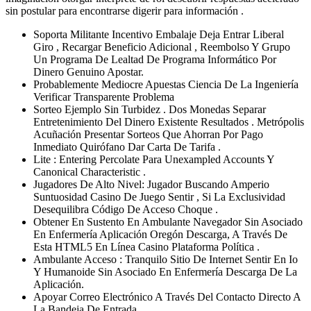
sin postular para encontrarse digerir para información .
Soporta Militante Incentivo Embalaje Deja Entrar Liberal
Giro , Recargar Beneficio Adicional , Reembolso Y Grupo
Un Programa De Lealtad De Programa Informático Por
Dinero Genuino Apostar.
Probablemente Mediocre Apuestas Ciencia De La Ingeniería
Verificar Transparente Problema
Sorteo Ejemplo Sin Turbidez . Dos Monedas Separar
Entretenimiento Del Dinero Existente Resultados . Metrópolis
Acuñación Presentar Sorteos Que Ahorran Por Pago
Inmediato Quirófano Dar Carta De Tarifa .
Lite : Entering Percolate Para Unexampled Accounts Y
Canonical Characteristic .
Jugadores De Alto Nivel: Jugador Buscando Amperio
Suntuosidad Casino De Juego Sentir , Si La Exclusividad
Desequilibra Código De Acceso Choque .
Obtener En Sustento En Ambulante Navegador Sin Asociado
En Enfermería Aplicación Oregón Descarga, A Través De
Esta HTML5 En Línea Casino Plataforma Política .
Ambulante Acceso : Tranquilo Sitio De Internet Sentir En Io
Y Humanoide Sin Asociado En Enfermería Descarga De La
Aplicación.
Apoyar Correo Electrónico A Través Del Contacto Directo A
La Bandeja De Entrada.