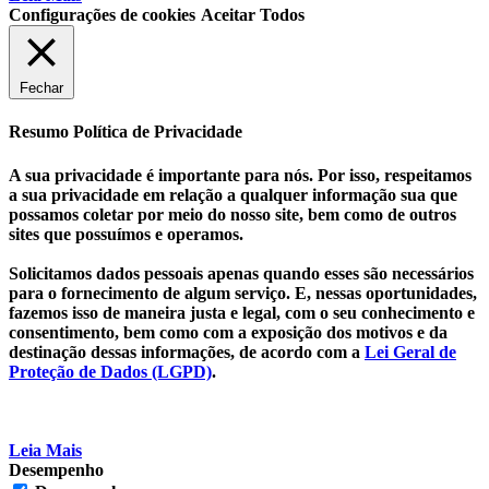
Configurações de cookies
Aceitar Todos
Fechar
Resumo Política de Privacidade
A sua privacidade é importante para nós. Por isso, respeitamos
a sua privacidade em relação a qualquer informação sua que
possamos coletar por meio do nosso site, bem como de outros
sites que possuímos e operamos.
Solicitamos dados pessoais apenas quando esses são necessários
para o fornecimento de algum serviço. E, nessas oportunidades,
fazemos isso de maneira justa e legal, com o seu conhecimento e
consentimento, bem como com a exposição dos motivos e da
destinação dessas informações, de acordo com a
Lei Geral de
Proteção de Dados (LGPD)
.
Leia Mais
Desempenho