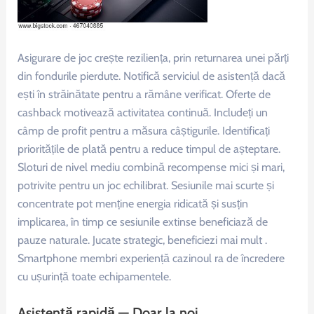
Asigurare de joc crește reziliența, prin returnarea unei părți
din fondurile pierdute. Notifică serviciul de asistență dacă
ești în străinătate pentru a rămâne verificat. Oferte de
cashback motivează activitatea continuă. Includeți un
câmp de profit pentru a măsura câștigurile. Identificați
prioritățile de plată pentru a reduce timpul de așteptare.
Sloturi de nivel mediu combină recompense mici și mari,
potrivite pentru un joc echilibrat. Sesiunile mai scurte și
concentrate pot menține energia ridicată și susțin
implicarea, în timp ce sesiunile extinse beneficiază de
pauze naturale. Jucate strategic, beneficiezi mai mult .
Smartphone membri experiență cazinoul ra de încredere
cu ușurință toate echipamentele.
Asistență rapidă — Doar la noi