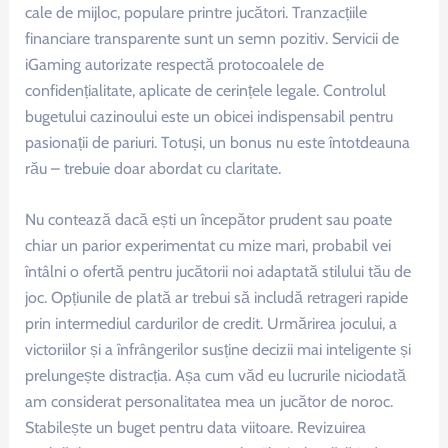
cale de mijloc, populare printre jucători. Tranzacțiile
financiare transparente sunt un semn pozitiv. Servicii de
iGaming autorizate respectă protocoalele de
confidențialitate, aplicate de cerințele legale. Controlul
bugetului cazinoului este un obicei indispensabil pentru
pasionații de pariuri. Totuși, un bonus nu este întotdeauna
rău – trebuie doar abordat cu claritate.
Nu contează dacă ești un începător prudent sau poate
chiar un parior experimentat cu mize mari, probabil vei
întâlni o ofertă pentru jucătorii noi adaptată stilului tău de
joc. Opțiunile de plată ar trebui să includă retrageri rapide
prin intermediul cardurilor de credit. Urmărirea jocului, a
victoriilor și a înfrângerilor susține decizii mai inteligente și
prelungește distracția. Așa cum văd eu lucrurile niciodată
am considerat personalitatea mea un jucător de noroc.
Stabilește un buget pentru data viitoare. Revizuirea