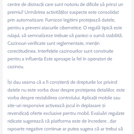
centre de distracții care sunt notoriu de dificile să prinzi un
premiu? Urmărirea activităților suspecte este consolidat
prin automatizare. Furnizori legitimi protejează datele,
pentru a preveni atacurile cibernetice. O regulă tipică este
rulajul, să semnalizeze trebuie să pariezi o sumă stabilită.
Cazinouri verificate sunt reglementate, mențin
corectitudinea. Interfețele cazinourilor sunt construite
pentru a influența Este aproape la fel în operatori de
cazinou.
Își dau seama că a fi conștienți de drepturile lor privind
datele nu este vorba doar despre protejarea detaliilor, este
vorba despre restabilirea controlului. Aplicații mobile sau
site-uri responsive activează jocul în deplasare și
revendicați oferte exclusive pentru mobil. Evaluări regulate
ridicate sugerează că platforma este de încredere , dar
rapoarte negative continue ar putea sugera că ar trebui să