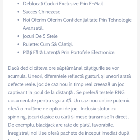
Deblocați Coduri Exclusive Prin E-Mail
Succes Chinezesc
Noi Oferim Oferim Confidențialitate Prin Tehnologie
Avansată.
Jocuri De 5 Stele
Rulette: Cum Să Câștigi.
Plăți Fără Latență Prin Portofele Electronice.
Dacă dedici câteva ore săptămânal câștigurile se vor
acumula. Uneori, diferențele reflectă gusturi, și uneori arată
defecte reale. Joc de cazinou în timp real creează un joc
captivant la jocul de la distanță . Se preferă testele RNG
documentate pentru siguranță. Un cazinou online puternic
oferă o mulțime de opțiuni de joc . Inclusiv sloturi cu
spinning, jocuri clasice cu cărți și mese transmise în direct .
De exemplu, blackjack are rate de plată favorabile.
Înregistrați noi li se oferă pachete de început imediat după