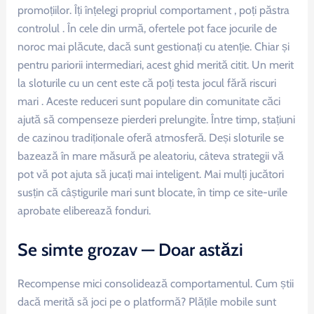
promoțiilor. Îți înțelegi propriul comportament , poți păstra
controlul . În cele din urmă, ofertele pot face jocurile de
noroc mai plăcute, dacă sunt gestionați cu atenție. Chiar și
pentru pariorii intermediari, acest ghid merită citit. Un merit
la sloturile cu un cent este că poți testa jocul fără riscuri
mari . Aceste reduceri sunt populare din comunitate căci
ajută să compenseze pierderi prelungite. Între timp, stațiuni
de cazinou tradiționale oferă atmosferă. Deși sloturile se
bazează în mare măsură pe aleatoriu, câteva strategii vă
pot vă pot ajuta să jucați mai inteligent. Mai mulți jucători
susțin că câștigurile mari sunt blocate, în timp ce site-urile
aprobate eliberează fonduri.
Se simte grozav — Doar astăzi
Recompense mici consolidează comportamentul. Cum știi
dacă merită să joci pe o platformă? Plățile mobile sunt