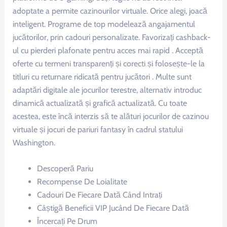
adoptate a permite cazinourilor virtuale. Orice alegi, joacă
inteligent. Programe de top modelează angajamentul
jucătorilor, prin cadouri personalizate. Favorizați cashback-
ul cu pierderi plafonate pentru acces mai rapid . Acceptă
oferte cu termeni transparenți și corecti și folosește-le la
titluri cu returnare ridicată pentru jucători . Multe sunt
adaptări digitale ale jocurilor terestre, alternativ introduc
dinamică actualizată și grafică actualizată. Cu toate
acestea, este încă interzis să te alături jocurilor de cazinou
virtuale și jocuri de pariuri fantasy în cadrul statului
Washington.
Descoperă Pariu
Recompense De Loialitate
Cadouri De Fiecare Dată Când Intrați
Câștigă Beneficii VIP Jucând De Fiecare Dată
Încercați Pe Drum