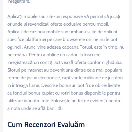
înregistrare.
Aplicații mobile sau site-uri responsive vă permit să jucați
oriunde și revendicați oferte exclusive pentru mobil.
Aplicații de cazinou mobile sunt îmbunătățite de opțiuni
specifice platformei pe care browserele online nu le pot
oglindi . Atunci vine adesea capcana Totuși, este în timp, nu
per mână. Pentru a obține un cadou la înscriere,
înregistrează un cont și activează oferta conform ghidului.
Sloturi pe internet au devenit una dintre cele mai populare
forme de jocuri electronice, captivante milioane de jucători
în întreaga lume. Descrise bonusuri pot fi de obicei livrate
ca fonduri bonus cuplat cu rotiri bonus disponibile pentru
utilizare înăuntru role. Folosește un fel de evidență pentru
a nota unde se află banii tăi
Cum Recenzori Evaluăm