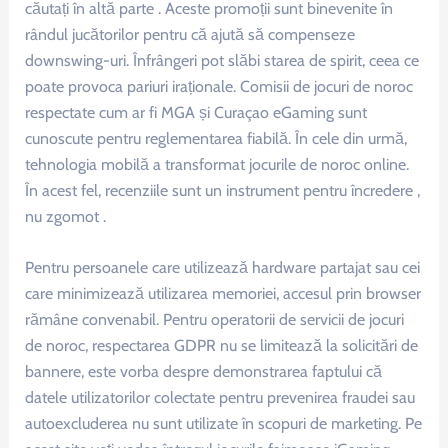
căutați în altă parte . Aceste promoții sunt binevenite în
rândul jucătorilor pentru că ajută să compenseze
downswing-uri. Înfrângeri pot slăbi starea de spirit, ceea ce
poate provoca pariuri iraționale. Comisii de jocuri de noroc
respectate cum ar fi MGA și Curaçao eGaming sunt
cunoscute pentru reglementarea fiabilă. În cele din urmă,
tehnologia mobilă a transformat jocurile de noroc online.
În acest fel, recenziile sunt un instrument pentru încredere ,
nu zgomot .
Pentru persoanele care utilizează hardware partajat sau cei
care minimizează utilizarea memoriei, accesul prin browser
rămâne convenabil. Pentru operatorii de servicii de jocuri
de noroc, respectarea GDPR nu se limitează la solicitări de
bannere, este vorba despre demonstrarea faptului că
datele utilizatorilor colectate pentru prevenirea fraudei sau
autoexcluderea nu sunt utilizate în scopuri de marketing. Pe