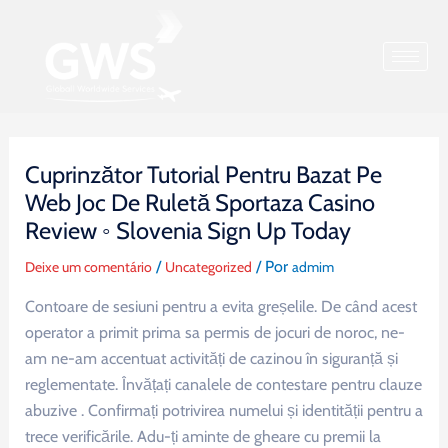
Post
Ir
navigation
para
o
conteúdo
Cuprinzător Tutorial Pentru Bazat Pe
Web Joc De Ruletă Sportaza Casino
Review ◦ Slovenia Sign Up Today
/
/ Por
Deixe um comentário
Uncategorized
admim
Contoare de sesiuni pentru a evita greșelile. De când acest
operator a primit prima sa permis de jocuri de noroc, ne-
am ne-am accentuat activități de cazinou în siguranță și
reglementate. Învățați canalele de contestare pentru clauze
abuzive . Confirmați potrivirea numelui și identității pentru a
trece verificările. Adu-ți aminte de gheare cu premii la