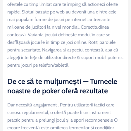
ofertele cu timp limitat care te împing să acționezi oferte
rapide. Sloturi bazate pe web au devenit una dintre cele
mai populare forme de jocuri pe internet, antrenante
milioane de jucători la nivel mondial. Corectitudinea
contează. Varianța jocului definește modul în care se
desfășoară jocurile în timp ce joci online. Rotiți parolele
pentru securitate. Navigarea și aspectul contează, așa că
alegeți interfețe de utilizator directe și suport mobil puternic
pentru jocuri pe telefon/tabletă.
De ce să te mulțumești — Turneele
noastre de poker oferă rezultate
Dar necesită angajament . Pentru utilizatorii tactici care
cunosc regulamentul, o ofertă poate fi un instrument
practic pentru a prelungi jocul și a spori recompensele O
eroare frecventă este omiterea termenilor și condițiilor